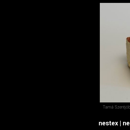
Tamá Szentjób
nestex | n