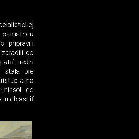
cialistickej
u pamätnou
 pripravili
zaradili do
epatrí medzi
a stala pre
rístup a na
iniesol do
xtu objasniť