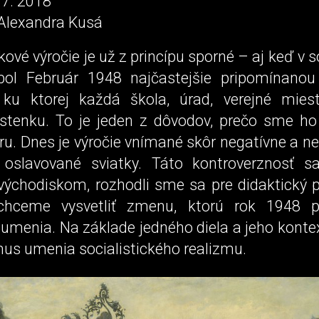
 7. 2018
 Alexandra Kusá
ové výročie je už z princípu sporné – aj keď v so
 bol Február 1948 najčastejšie pripomínano
 ku ktorej každá škola, úrad, verejné miesto
stenku. To je jeden z dôvodov, prečo sme ho 
u. Dnes je výročie vnímané skôr negatívne a n
oslavované sviatky. Táto kontroverznosť s
východiskom, rozhodli sme sa pre didaktický p
chceme vysvetliť zmenu, ktorú rok 1948 pr
umenia. Na základe jedného diela a jeho konte
s umenia socialistického realizmu.