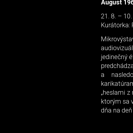
August 19
21. 8. – 10
Kurátorka:
Mikrovýs
audiovizuá
jedinečný é
predchádz
a nasledo
karikatúra
„heslami z
ktorým sa v
dňa na deň