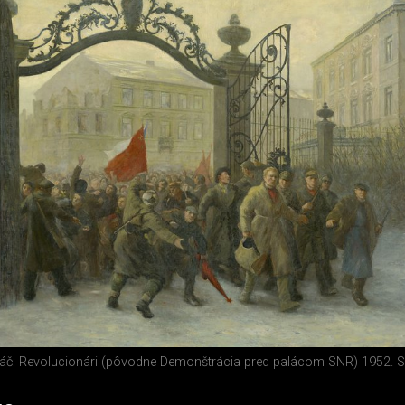
láč: Revolucionári (pôvodne Demonštrácia pred palácom SNR) 1952. S