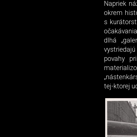
Napriek ná
okrem hist
s kurátorst
očakávania
dlhá „gale
vystriedaj
povahy pr
material
„nástenkár
tej-ktorej u