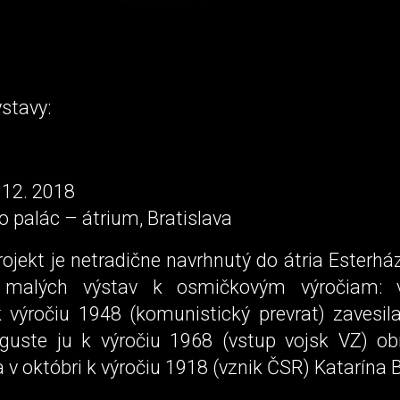
stavy:
. 12. 2018
 palác – átrium, Bratislava
ojekt je netradične navrhnutý do átria Esterh
 malých výstav k osmičkovým výročiam: v
 výročiu 1948 (komunistický prevrat) zavesil
guste ju k výročiu 1968 (vstup vojsk VZ) o
v októbri k výročiu 1918 (vznik ČSR) Katarína 