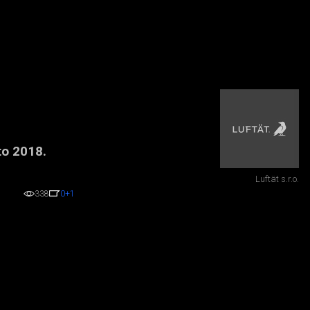
to 2018.
Luftät s.r.o.
338
0
+1