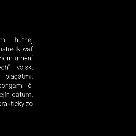
om hutnej
ostredkovať
uálnom umení
ch“ vojsk,
 plagátmi,
 songami či
jín; dátum,
prakticky zo