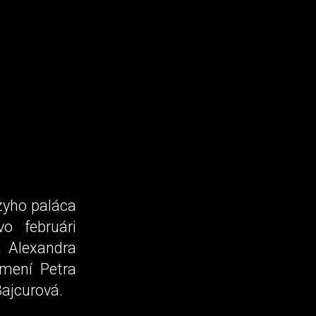
ázyho paláca
o februári
a Alexandra
bmení Petra
Bajcurová.