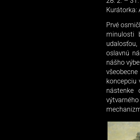
28. 2. – 31.
Kurátorka:
Prvé osmičk
minulosti
udalosťou,
oslavnú ná
nášho výber
všeobecne 
koncepciu 
nástenke 
výtvarného 
mechanizmu