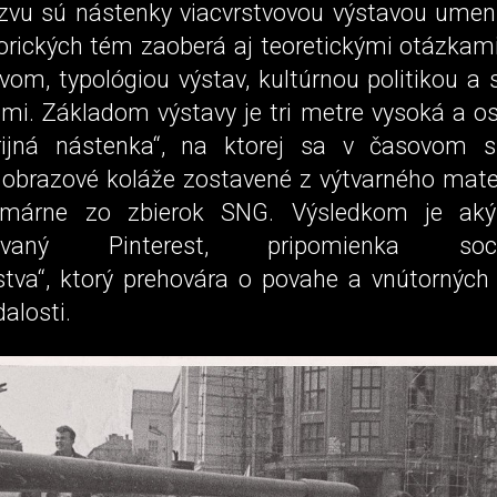
zvu sú nástenky viacvrstvovou výstavou umeni
orických tém zaoberá aj teoretickými otázkam
vom, typológiou výstav, kultúrnou politikou a
mi. Základom výstavy je tri metre vysoká a 
rijná nástenka“, na ktorej sa v časovom s
ú obrazové koláže zostavené z výtvarného mater
imárne zo zbierok SNG. Výsledkom je akýs
izovaný Pinterest, pripomienka social
stva“, ktorý prehovára o povahe a vnútorných 
dalosti.