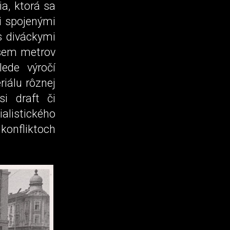
a, ktorá sa
i spojenými
 s diváckymi
osem metrov
lede výročí
iálu rôznej
i draft či
istického
konfliktoch