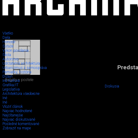
Všetko
Diela
Honorár
Súťaže
Výkon povolania
Škola
Autorstvo
Udržateľná architektúra
Predsta
Urbanizmus a samospráva
Pamiatky, história
Dizajn
Regály + postele
Iná kultúra
Grafika/IT
Diskusia
Legislatíva
Architektúra všeobecne
Iné
Iné
Vložiť článok
Najviac hodnotené
Najčítanejšie
Najviac diskutované
Posledné komentované
Zobraziť na mape