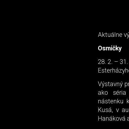
Aktuálne vý
Osmičky
28. 2. – 31
Esterházyho
Výstavný pr
ako séria
nástenku k
Kusá, v au
Hanáková a 