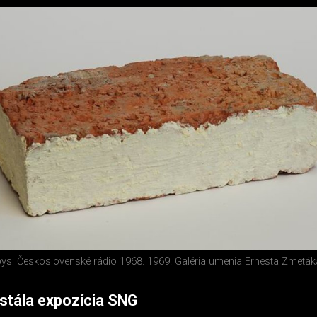
ys: Československé rádio 1968. 1969. Galéria umenia Ernesta Zmetá
estála expozícia SNG