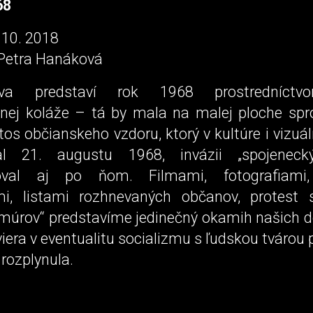
68
. 10. 2018
 Petra Hanáková
tava predstaví rok 1968 prostredníctv
lnej koláže – tá by mala na malej ploche spr
tos občianskeho vzdoru, ktorý v kultúre i viz
al 21. augustu 1968, invázii „spojenecký
val aj po ňom. Filmami, fotografiami,
mi, listami rozhnevaných občanov, protest
 múrov“ predstavíme jedinečný okamih našich de
iera v eventualitu socializmu s ľudskou tvárou 
 rozplynula.