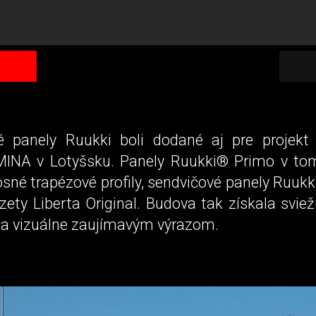
é panely Ruukki boli dodané aj pre projek
INA v Lotyšsku. Panely Ruukki® Primo v to
sné trapézové profily, sendvičové panely Ruuk
zety Liberta Original. Budova tak získala svie
 vizuálne zaujímavým výrazom.