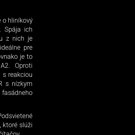
 o hliníkový
. Spája ich
u z nich je
ideálne pre
ovnako je to
A2. Oproti
 s reakciou
FR s nízkym
 fasádneho
Podsvietené
ktoré slúži
ítačov.