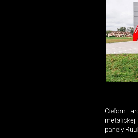
Cieľom ar
metalickej
panely Ruuk