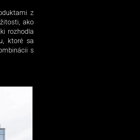
oduktami z
žitosti, ako
ki rozhodla
u, ktoré sa
ombinácii s