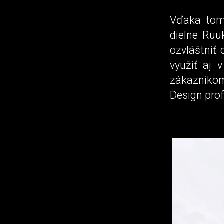
Vďaka tom
dielne Ruuk
ozvláštniť
využiť aj 
zákazníkom
Design prof