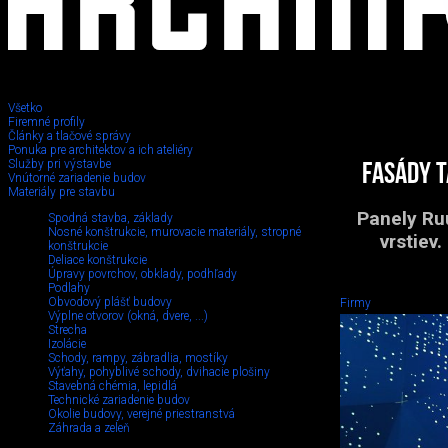
Všetko
Firemné profily
Články a tlačové správy
Ponuka pre architektov a ich ateliéry
Služby pri výstavbe
Fasády 
Vnútorné zariadenie budov
Materiály pre stavbu
Panely Ru
Spodná stavba, základy
Nosné konštrukcie, murovacie materiály, stropné
vrstiev.
konštrukcie
Deliace konštrukcie
Úpravy povrchov, obklady, podhľady
Podlahy
Obvodový plášť budovy
Firmy
Výplne otvorov (okná, dvere, ...)
Strecha
Izolácie
Schody, rampy, zábradlia, mostíky
Výťahy, pohyblivé schody, dvihacie plošiny
Stavebná chémia, lepidlá
Technické zariadenie budov
Okolie budovy, verejné priestranstvá
Záhrada a zeleň