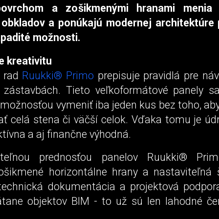
povrchom a zošikmenými hranami menia 
obkladov a ponúkajú modernej architektúre 
padité možnosti.
e kreativitu
ý rad
Ruukki® Primo
prepisuje pravidlá pre náv
zástavbách. Tieto veľkoformátové panely s
 možnosťou vymeniť iba jeden kus bez toho, ab
ť celá stena či väčší celok. Vďaka tomu je úd
tívna a aj finančne výhodná.
teľnou prednosťou panelov Ruukki® Pri
ošikmené horizontálne hrany a nastaviteľná š
technická dokumentácia a projektová podpor
átane objektov BIM - to už sú len lahodné če