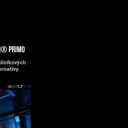
i® Primo
liníkových
ernatívy.
529
0
+13