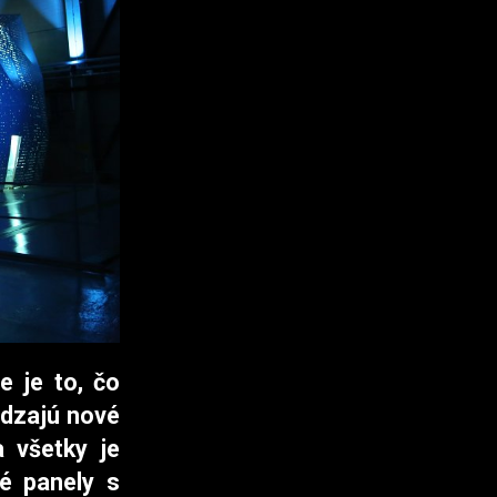
e je to, čo
ádzajú nové
a všetky je
vé panely s