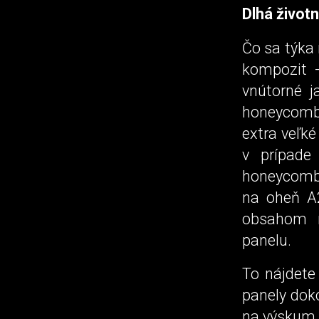
Dlhá životn
Čo sa týka 
kompozit -
vnútorné j
honeycomb 
extra veľk
v prípade
honeycomb 
na oheň A2
obsahom m
panelu.
To nájdete
panely dok
na výskum 