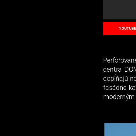
YOUTUBE
Perforovan
centra DOM
dopĺňajú no
fasádne ka
moderným a