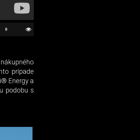
0
t nákupného
mto prípade
ki® Energy a
žu podobu s