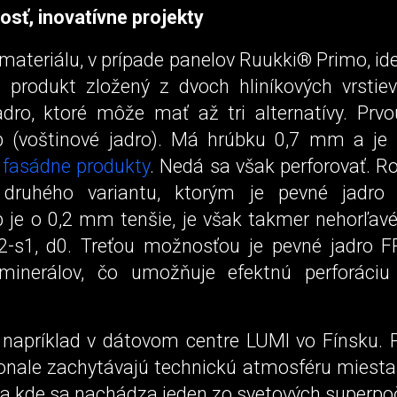
osť, inovatívne projekty
materiálu, v prípade panelov Ruukki® Primo, ide
 produkt zložený z dvoch hliníkových vrstiev
adro, ktoré môže mať až tri alternatívy. Prvo
(voštinové jadro). Má hrúbku 0,7 mm a je 
é
fasádne produkty
. Nedá sa však perforovať. R
 druhého variantu, ktorým je pevné jadro 
je o 0,2 mm tenšie, je však takmer nehorľavé
-s1, d0. Treťou možnosťou je pevné jadro 
inerálov, čo umožňuje efektnú perforáciu
 napríklad v dátovom centre LUMI vo Fínsku. 
onale zachytávajú technickú atmosféru miesta, 
a kde sa nachádza jeden zo svetových superpoč