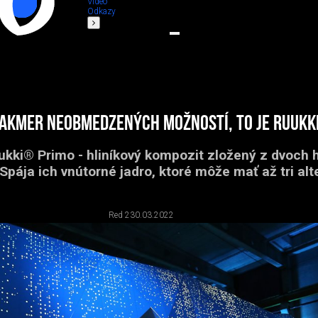
Video
Odkazy
takmer neobmedzených možností, to je Ruukk
ukki® Primo - hliníkový kompozit zložený z dvoch h
 Spája ich vnútorné jadro, ktoré môže mať až tri alt
Red 2
30.03.2022