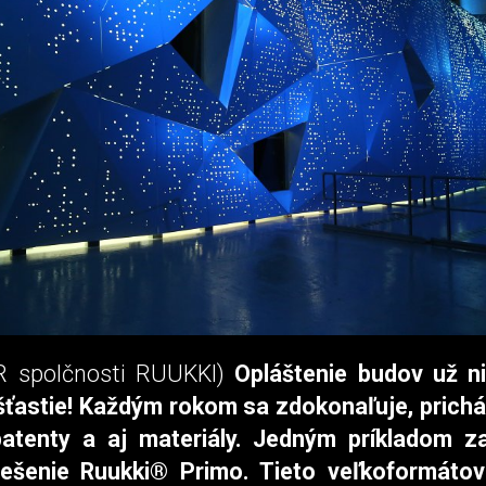
R spolčnosti RUUKKI)
Opláštenie budov už ni
šťastie! Každým rokom sa zdokonaľuje, prich
patenty a aj materiály. Jedným príkladom z
iešenie Ruukki® Primo. Tieto veľkoformáto