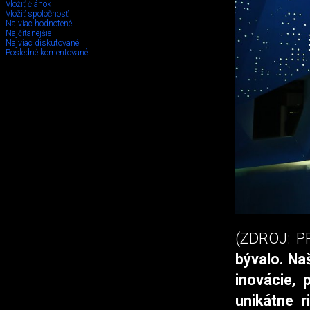
Vložiť článok
Vložiť spoločnosť
Najviac hodnotené
Najčítanejšie
Najviac diskutované
Posledné komentované
(ZDROJ: P
bývalo. Na
inovácie, 
unikátne r