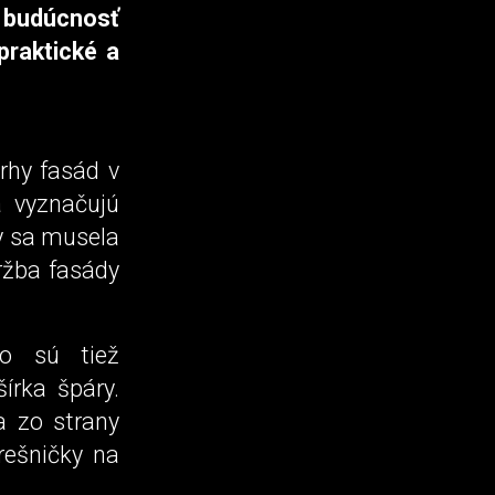
budúcnosť
praktické a
rhy fasád v
a vyznačujú
y sa musela
ržba fasády
mo sú tiež
írka špáry.
a zo strany
rešničky na