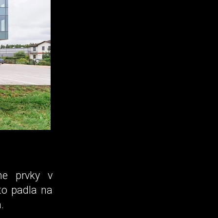
ne prvky v
to padla na
.