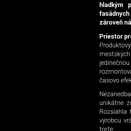
hladkým 
fasádnych 
zároveň ná
Priestor pr
Produktov
mestských 
jedinečnou
rozmontova
časovo efek
Nezanedba
unikátne z
Rozsiahla 
výrobcu vr
torte.