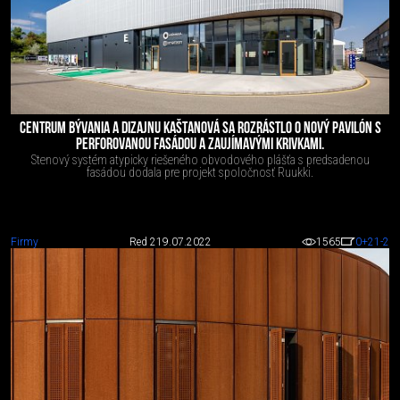
CENTRUM BÝVANIA A DIZAJNU KAŠTANOVÁ SA ROZRÁSTLO O NOVÝ PAVILÓN S
PERFOROVANOU FASÁDOU A ZAUJÍMAVÝMI KRIVKAMI.
Stenový systém atypicky riešeného obvodového plášťa s predsadenou
fasádou dodala pre projekt spoločnosť Ruukki.
Firmy
Red 2
19.07.2022
1565
0
+21
-2