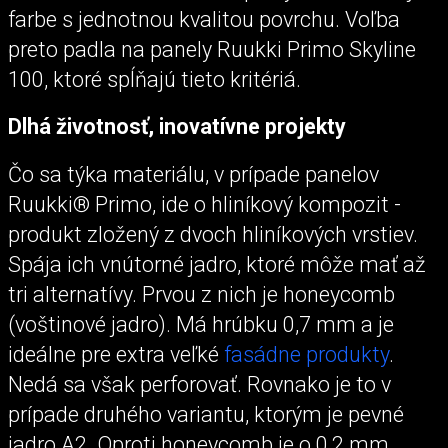
farbe s jednotnou kvalitou povrchu. Voľba
preto padla na panely Ruukki Primo Skyline
100, ktoré spĺňajú tieto kritériá.
Dlhá životnosť, inovatívne projekty
Čo sa týka materiálu, v prípade panelov
Ruukki® Primo, ide o hliníkový kompozit -
produkt zložený z dvoch hliníkových vrstiev.
Spája ich vnútorné jadro, ktoré môže mať až
tri alternatívy. Prvou z nich je honeycomb
(voštinové jadro). Má hrúbku 0,7 mm a je
ideálne pre extra veľké
fasádne produkty
.
Nedá sa však perforovať. Rovnako je to v
prípade druhého variantu, ktorým je pevné
jadro A2. Oproti honeycomb je o 0,2 mm