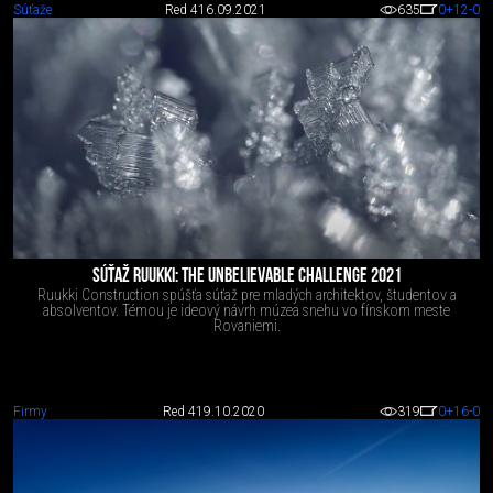
Súťaže
Red 4
16.09.2021
635
0
+12
-0
SÚŤAŽ RUUKKI: THE UNBELIEVABLE CHALLENGE 2021
Ruukki Construction spúšťa súťaž pre mladých architektov, študentov a
absolventov. Témou je ideový návrh múzea snehu vo fínskom meste
Rovaniemi.
Firmy
Red 4
19.10.2020
319
0
+16
-0