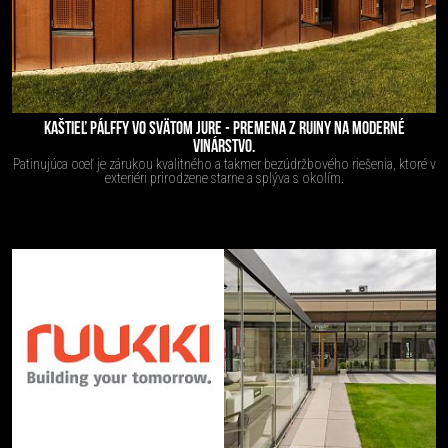
KAŠTIEĽ PÁLFFY VO SVÄTOM JURE - PREMENA Z RUINY NA MODERNÉ
VINÁRSTVO.
Patinujúca oceľ je zárukou kvalitného a takmer bezúdržbového riešenia, ktoré v
exteriéri prirodzene starne a splýva s okolím.