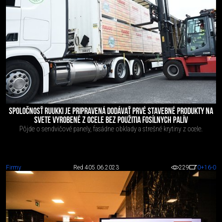
SPOLOČNOSŤ RUUKKI JE PRIPRAVENÁ DODÁVAŤ PRVÉ STAVEBNÉ PRODUKTY NA
SVETE VYROBENÉ Z OCELE BEZ POUŽITIA FOSÍLNYCH PALÍV
Pôjde o sendvičové panely, fasádne obklady a strešné krytiny z ocele.
Firmy
Red 4
05.06.2023
229
0
+16
-0