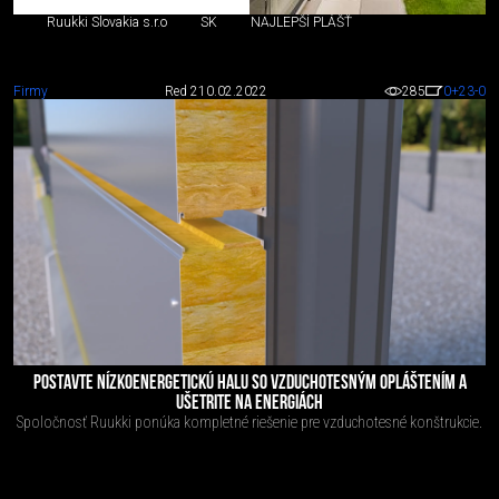
Ruukki Slovakia s.r.o
SK
NAJLEPŠÍ PLÁŠŤ
Firmy
Red 2
10.02.2022
285
0
+23
-0
POSTAVTE NÍZKOENERGETICKÚ HALU SO VZDUCHOTESNÝM OPLÁŠTENÍM A
UŠETRITE NA ENERGIÁCH
Spoločnosť Ruukki ponúka kompletné riešenie pre vzduchotesné konštrukcie.