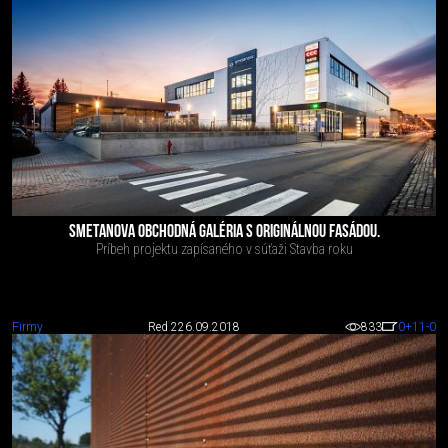
SMETANOVA OBCHODNÁ GALÉRIA S ORIGINÁLNOU FASÁDOU.
Príbeh projektu zapísaného v súťaži Stavba roku
Firmy
Red 2
26.09.2018
833
0
+11
-0