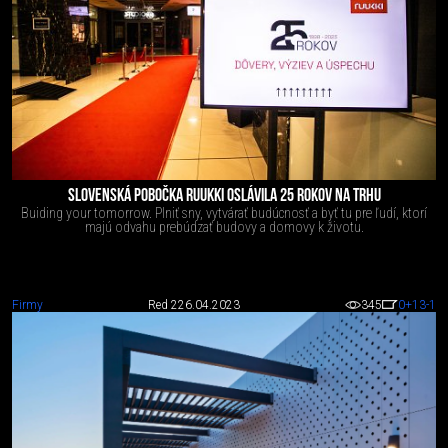
SLOVENSKÁ POBOČKA RUUKKI OSLÁVILA 25 ROKOV NA TRHU
Buiding your tomorrow. Plniť sny, vytvárať budúcnosť a byť tu pre ľudí, ktorí
majú odvahu prebúdzať budovy a domovy k životu.
Firmy
Red 2
26.04.2023
345
0
+13
-1