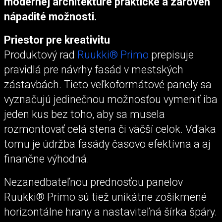
modernej architektúre praktické a zároveň
nápadité možnosti.
Priestor pre kreativitu
Produktový rad
Ruukki® Primo
prepisuje
pravidlá pre návrhy fasád v mestských
zástavbách. Tieto veľkoformátové panely sa
vyznačujú jedinečnou možnosťou vymeniť iba
jeden kus bez toho, aby sa musela
rozmontovať celá stena či väčší celok. Vďaka
tomu je údržba fasády časovo efektívna a aj
finančne výhodná.
Nezanedbateľnou prednosťou panelov
Ruukki® Primo sú tiež unikátne zošikmené
horizontálne hrany a nastaviteľná šírka špáry.