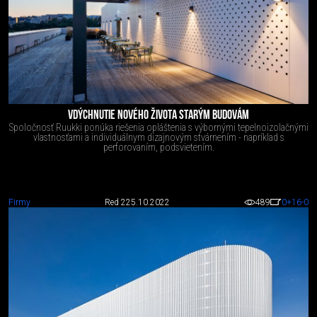
VDÝCHNUTIE NOVÉHO ŽIVOTA STARÝM BUDOVÁM
Spoločnosť Ruukki ponúka riešenia opláštenia s výbornými tepelnoizolačnými
vlastnosťami a individuálnym dizajnovým stvárnením - napríklad s
perforovaním, podsvietením.
Firmy
Red 2
25.10.2022
489
0
+16
-0