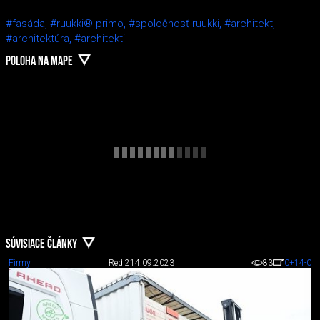
#fasáda,
#ruukki® primo,
#spoločnosť ruukki,
#architekt,
#architektúra,
#architekti
POLOHA NA MAPE
SÚVISIACE ČLÁNKY
Firmy
Red 2
14.09.2023
83
0
+14
-0