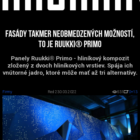
Fasády takmer neobmedzených možností,
to je Ruukki® Primo
Panely Ruukki® Primo - hliníkový kompozit
zložený z dvoch hliníkových vrstiev. Spája ich
vnútorné jadro, ktoré môže mať až tri alternatívy.
Firmy
Red 2
30.03.2022
531
0
+13