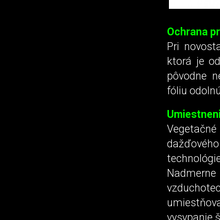
Ochrana pr
Pri novost
ktorá je od
pôvodne ne
fóliu odolnú
Umiestneni
Vegetačné
dažďového t
technológi
Nadmerne
vzduchotec
umiestňov
vysypanie 