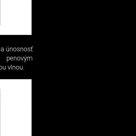
na únosnosť
ou penovým
ou vlnou.