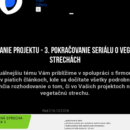
Video
Odkazy
NIE PROJEKTU - 3. pokračovanie seriálu o v
strechách
uálnejšiu tému Vám priblížime v spolupráci s firm
v piatich článkoch, kde sa dočítate všetky podrobno
čia rozhodovanie o tom, či vo Vašich projektoch 
vegetačnú strechu.
Red 2
16.10.2018