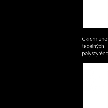
Okrem únos
tepelných
polystyréno