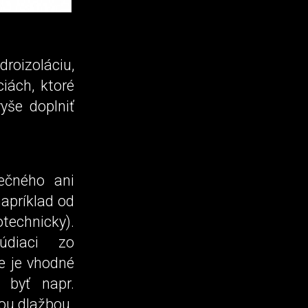
roizoláciu,
ciách, ktoré
yše doplniť
ečného ani
napríklad od
technicky).
údiaci zo
e je vhodné
 byť napr.
ou dlažbou.