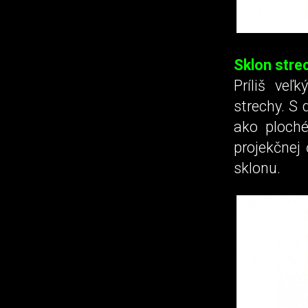
Sklon stre
Príliš veľ
strechy. S 
ako ploché
projekčnej 
sklonu.