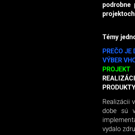
podrobne p
projektoch
Témy jednot
PREČO JE
VÝBER VH
PROJEKT
REALIZÁC
PRODUKTY
Realizácii 
dobe sú v
implementá
vydalo zdru