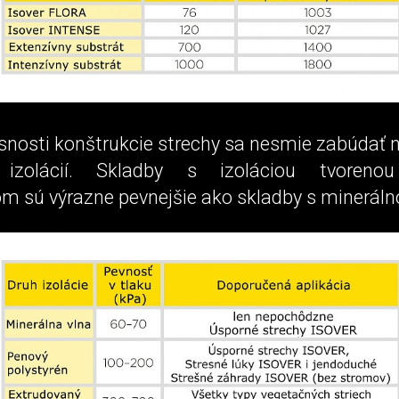
nosti konštrukcie strechy sa nesmie zabúdať 
 izolácií. Skladby s izoláciou tvoren
m sú výrazne pevnejšie ako skladby s mineráln