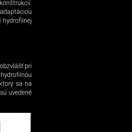
konštrukcií.
adaptáciou
 hydrofilnej
bzvlášť pri
 hydrofilnou
ktorý sa na
 sú uvedené