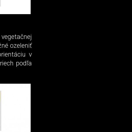
 vegetačnej
žné ozeleniť
rientáciu v
triech podľa