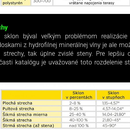
chy
ký sklon býval veľkým problémom realizácie
doskami z hydrofilnej minerálnej vlny je ale mo
 strechy, tak úplne zvislé steny. Pre lepšiu o
časti katalógu je uvažované toto rozdelenie s