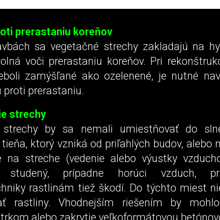
oti prerastaniu koreňov
avbách sa vegetačné strechy zakladajú na hyd
olná voči prerastaniu koreňov. Pri rekonštruk
boli zamýšľané ako ozelenené, je nutné nav
 proti prerastaniu.
e strechy
 strechy by sa nemali umiestňovať do sln
ieňa, ktorý vzniká od priľahlých budov, alebo 
e na streche (vedenie alebo výustky vzducho
 studený, prípadne horúci vzduch, pr
hniky rastlinám tiež škodí. Do týchto miest ni
ať rastliny. Vhodnejším riešením by mohlo
štrkom alebo zakrytie veľkoformátovou betónov