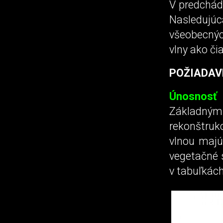
V predchádz
Nasledujú
všeobecných
vlny ako či
POŽIADAV
Únosnosť
Základným 
rekonštrukc
vlnou majú
vegetačné 
v tabuľkách