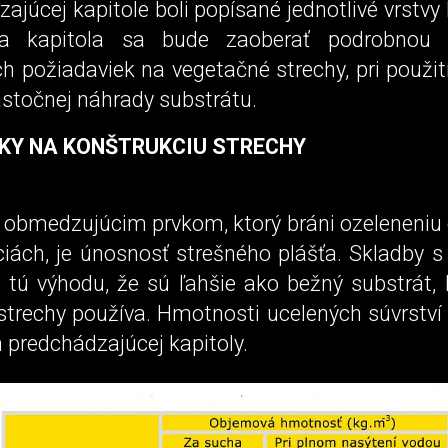
ajúcej kapitole boli popísané jednotlivé vrstvy 
ca kapitola sa bude zaoberať podrobnou 
 požiadaviek na vegetačné strechy, pri použití
astočnej náhrady substrátu.
KY NA KONŠTRUKCIU STRECHY
obmedzujúcim prvkom, ktorý bráni ozeleneniu o
iách, je únosnosť strešného plášťa. Skladby s
 tú výhodu, že sú ľahšie ako bežný substrát, 
strechy používa. Hmotnosti ucelených súvrství
 predchádzajúcej kapitoly.