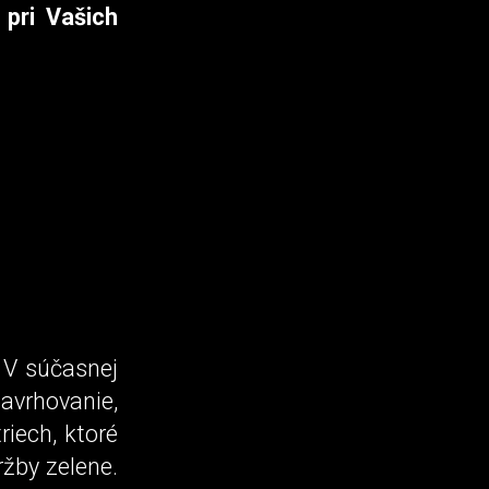
 pri Vašich
. V súčasnej
vrhovanie,
iech, ktoré
ržby zelene.