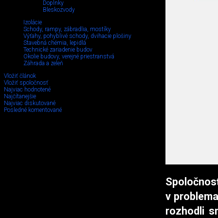
Doplnky
Bleskozvody
Izolácie
Schody, rampy, zábradlia, mostíky
Výťahy, pohyblivé schody, dvihacie plošiny
Stavebná chémia, lepidlá
Technické zariadenie budov
Okolie budovy, verejné priestranstvá
Záhrada a zeleň
Vložiť článok
Vložiť spoločnosť
Najviac hodnotené
Najčítanejšie
Najviac diskutované
Posledné komentované
Spoločnosť
v problema
rozhodli s