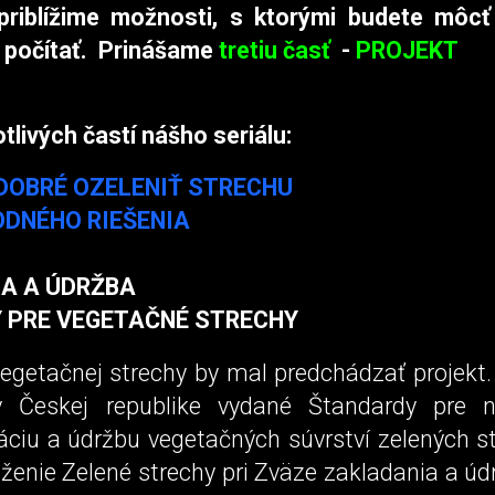
riblížime možnosti, s ktorými budete môcť
 počítať. Prinášame
tretiu časť
-
PROJEKT
livých častí nášho seriálu:
 DOBRÉ OZELENIŤ STRECHU
ODNÉHO RIEŠENIA
IA A ÚDRŽBA
 PRE VEGETAČNÉ STRECHY
vegetačnej strechy by mal predchádzať projekt
 Českej republike vydané Štandardy pre na
ciu a údržbu vegetačných súvrství zelených str
ženie Zelené strechy pri Zväze zakladania a úd