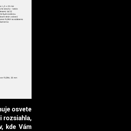
nuje osvete
 rozsiahla,
ov, kde Vám