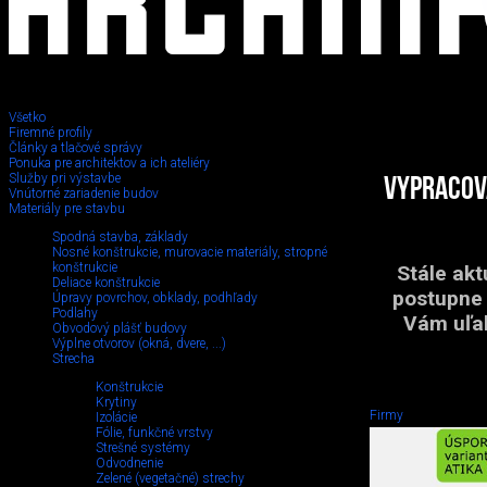
Všetko
Firemné profily
Články a tlačové správy
Ponuka pre architektov a ich ateliéry
Služby pri výstavbe
VYPRACOVA
Vnútorné zariadenie budov
Materiály pre stavbu
Spodná stavba, základy
Nosné konštrukcie, murovacie materiály, stropné
konštrukcie
Stále akt
Deliace konštrukcie
postupne 
Úpravy povrchov, obklady, podhľady
Podlahy
Vám uľah
Obvodový plášť budovy
Výplne otvorov (okná, dvere, ...)
Strecha
Konštrukcie
Krytiny
Firmy
Izolácie
Fólie, funkčné vrstvy
Strešné systémy
Odvodnenie
Zelené (vegetačné) strechy