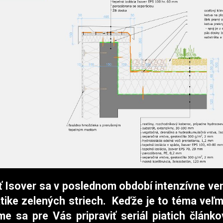
 Isover sa v poslednom období intenzívne ve
tike zelených striech. Keďže je to téma veľmi
me sa pre Vás pripraviť seriál piatich článk