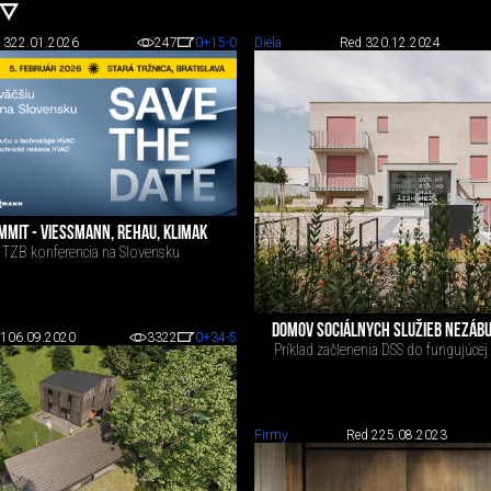
 3
22.01.2026
247
0
+15
-0
Diela
Red 3
20.12.2024
MMIT - VIESSMANN, REHAU, KLIMAK
 TZB konferencia na Slovensku
DOMOV SOCIÁLNYCH SLUŽIEB NEZÁBU
 1
06.09.2020
3322
0
+34
-5
Príklad začlenenia DSS do fungujúcej
Firmy
Red 2
25.08.2023