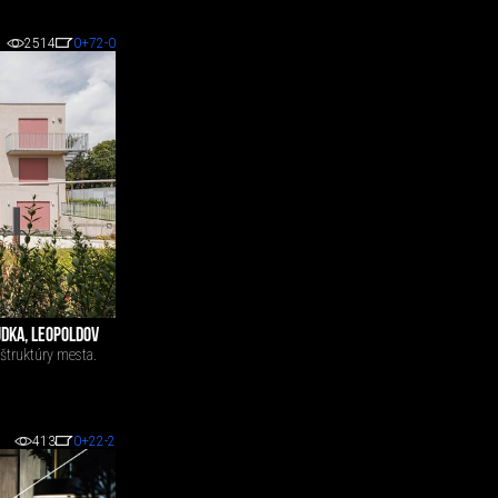
2514
0
+72
-0
DKA, LEOPOLDOV
 štruktúry mesta.
413
0
+22
-2