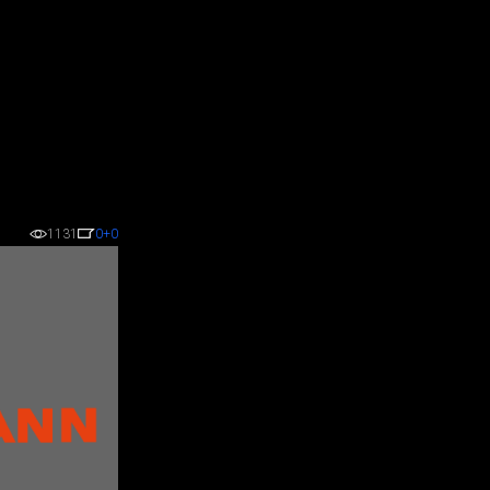
1131
0
+0