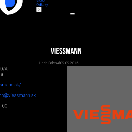
Video
Odkazy
Viessmann
Linda Palcová
09.09.2016
30/A
va
ssmann.sk/
nn@viessmann.sk
1 00