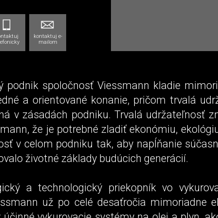
ontaktuj
kontaktuj e-
lefonicky
mailom
ý podnik spoločnosť Viessmann kladie mimor
dné a orientované konanie, pričom trvalá udrž
ná v zásadách podniku. Trvalá udržateľnosť 
mann, že je potrebné zladiť ekonómiu, ekológi
sť v celom podniku tak, aby napĺňanie súčasn
valo životné základy budúcich generácií.
ický a technologický priekopník vo vykurova
ssmann už po celé desaťročia mimoriadne e
 účinné vykurovacie systémy na olej a plyn, ak