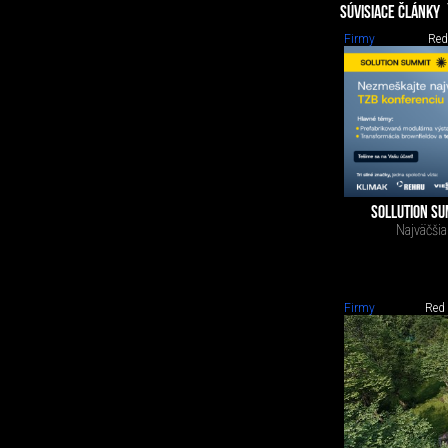
SÚVISIACE ČLÁNKY
Firmy
Red
SOLLUTION SU
Najväčšia
Firmy
Red