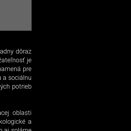
iadny dôraz
ateľnosť je
znamená pre
u a sociálnu
ých potrieb
cej oblasti
kologické a
o aj solárne