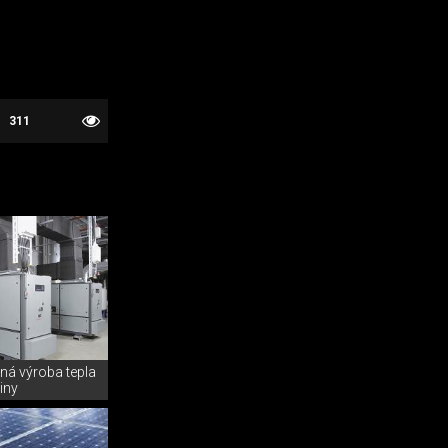
311
ná výroba tepla
riny