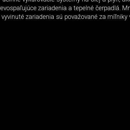
revospaľujúce zariadenia a tepelné čerpadlá. M
vyvinuté zariadenia sú považované za míľniky 