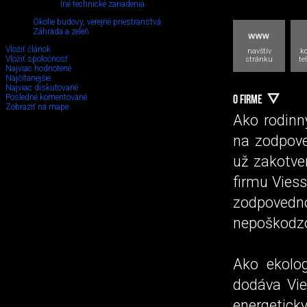
Iné technické zariadenia
Okolie budovy, verejné priestranstvá
Záhrada a zeleň
Vložiť článok
navštív
k
Vložiť spoločnosť
stránku
te
Najviac hodnotené
Najčítanejšie
Najviac diskutované
Posledné komentované
O FIRME
Zobraziť na mape
Ako rodinn
na zodpove
už zakotve
firmu Viess
zodpovedno
nepoškodzo
Ako ekolog
dodáva Vie
energeticky