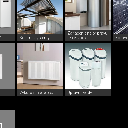
Zariadenie na prípravu
á
Solárne systémy
teplej vody
Fotovo
Vykurovacie telesá
Úpravne vody