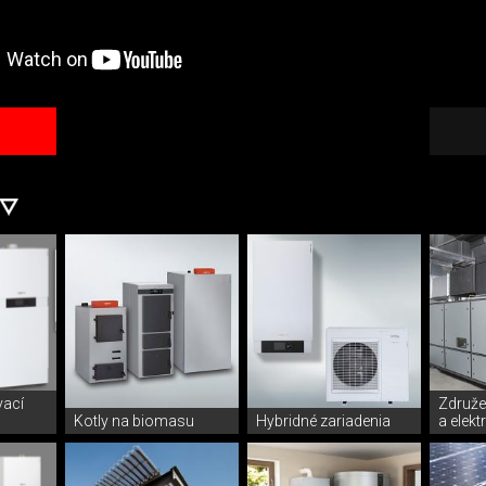
vací
Združe
Kotly na biomasu
Hybridné zariadenia
a elekt