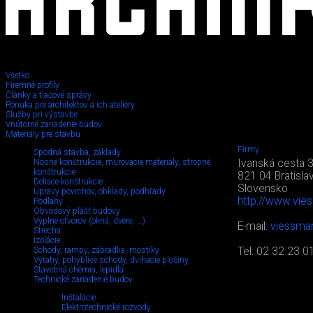
Všetko
Firemné profily
Články a tlačové správy
Ponuka pre architektov a ich ateliéry
Služby pri výstavbe
Vnútorné zariadenie budov
Materiály pre stavbu
Firmy
Spodná stavba, základy
Nosné konštrukcie, murovacie materiály, stropné
Ivanská cesta 
konštrukcie
821 04 Bratisla
Deliace konštrukcie
Slovensko
Úpravy povrchov, obklady, podhľady
http://www.vie
Podlahy
Obvodový plášť budovy
Výplne otvorov (okná, dvere, ...)
E-mail:
viessma
Strecha
Izolácie
Schody, rampy, zábradlia, mostíky
Tel: 02 32 23 0
Výťahy, pohyblivé schody, dvihacie plošiny
Stavebná chémia, lepidlá
Technické zariadenie budov
Inštalácie
Elektrotechnické rozvody