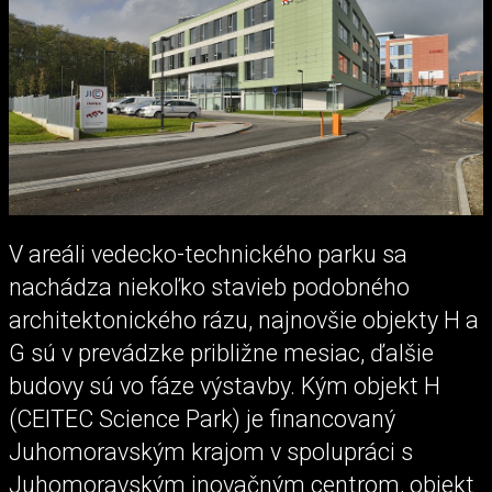
V areáli vedecko-technického parku sa
nachádza niekoľko stavieb podobného
architektonického rázu, najnovšie objekty H a
G sú v prevádzke približne mesiac, ďalšie
budovy sú vo fáze výstavby. Kým objekt H
(CEITEC Science Park) je financovaný
Juhomoravským krajom v spolupráci s
Juhomoravským inovačným centrom, objekt