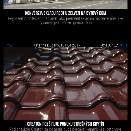
KONVERZIA SKLADU REDT U ZELVEN NA BYTOVÝ DOM
Peynsaert Architecten predviedli, ako premeniť sklad na moderné mestské
bývanie s jedinečným geniom loci.
Firmy
Katarina Dudakova
01.04.2017
1084
0
+8
-1
CREATON ROZŠIRUJE PONUKU STREŠNÝCH KRYTÍN
Pod značkou Creaton sa od apríla bude predávať keramická aj betónová