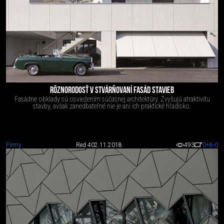
RÔZNORODOSŤ V STVÁRŇOVANÍ FASÁD STAVIEB
Fasádne obklady sú osviežením súčasnej architektúry. Zvyšujú atraktivitu
stavby, avšak zanedbateľné nie je ani ich praktické hľadisko.
Firmy
Red 4
02.11.2018
493
0
+8
-0