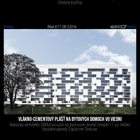
strešná krytina
Firmy
Red 4
17.05.2016
892
0
+6
-0
VLÁKNO-CEMENTOVÝ PLÁŠŤ NA BYTOVÝCH DOMOCH VO VIEDNI
Rakúsky architekti DMAA použili na bytovom dome Simple 11 vo Viedni
fasádne panely Equitone Textura.