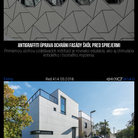
ANTIGRAFFITI ÚPRAVA OCHRÁNI FASÁDY ŠKÔL PRED SPREJERMI
Primárnou úlohou vzdelávacích inštitúcií je rovnako edukácia, ako aj stimulácia
kritického i tvorivého myslenia.
Firmy
Red 4
14.03.2018
809
0
+14
-0