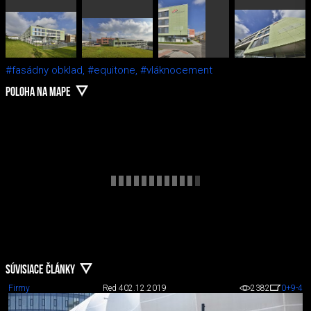
#fasádny obklad,
#equitone,
#vláknocement
POLOHA NA MAPE
SÚVISIACE ČLÁNKY
Firmy
Red 4
02.12.2019
2382
0
+9
-4