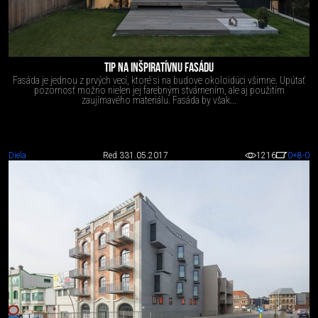
TIP NA INŠPIRATÍVNU FASÁDU
Fasáda je jednou z prvých vecí, ktoré si na budove okoloidúci všimne. Upútať
pozornosť možno nielen jej farebným stvárnením, ale aj použitím
zaujímavého materiálu. Fasáda by však...
Diela
Red 3
31.05.2017
1216
0
+8
-0