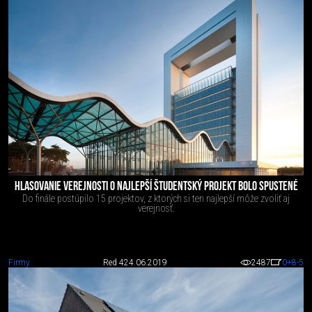
HLASOVANIE VEREJNOSTI O NAJLEPŠÍ ŠTUDENTSKÝ PROJEKT BOLO SPUSTENÉ
Do finále postúpilo 15 projektov, z ktorých si ten najlepší môže zvoliť aj
verejnosť.
Firmy
Red 4
24.06.2019
2487
0
+8
-5