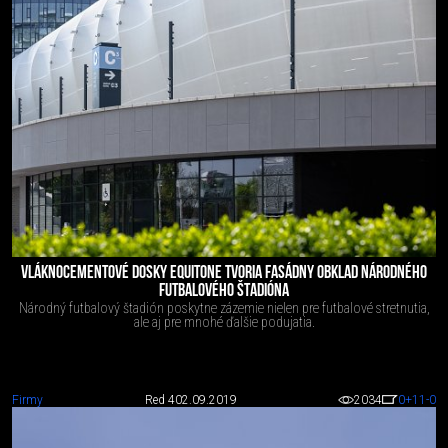
VLÁKNOCEMENTOVÉ DOSKY EQUITONE TVORIA FASÁDNY OBKLAD NÁRODNÉHO
FUTBALOVÉHO ŠTADIÓNA
Národný futbalový štadión poskytne zázemie nielen pre futbalové stretnutia,
ale aj pre mnohé ďalšie podujatia.
Firmy
Red 4
02.09.2019
2034
0
+11
-0