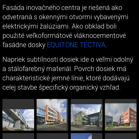
Fasáda inovačného centra je riešená ako
odvetraná s okennými otvormi vybavenými
elektrickými žalúziami. Ako obklad boli
použité veľkoformátové vláknocementové
fasádne dosky
EQUITONE TECTIVA
.
Napriek subtílnosti dosiek ide o veľmi odolný
a stálofarebný materiál. Povrch dosiek má
charakteristické jemné línie, ktoré dodávajú
celej stavbe špecifický organický vzhľad.