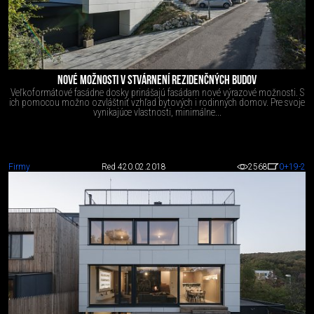
NOVÉ MOŽNOSTI V STVÁRNENÍ REZIDENČNÝCH BUDOV
Veľkoformátové fasádne dosky prinášajú fasádam nové výrazové možnosti. S
ich pomocou možno ozvláštniť vzhľad bytových i rodinných domov. Pre svoje
vynikajúce vlastnosti, minimálne...
Firmy
Red 4
20.02.2018
2568
0
+19
-2