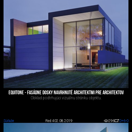
EQUITONE - FASÁDNE DOSKY NAVRHNUTÉ ARCHITEKTMI PRE ARCHITEKTOV
Obklad podtrhujúci vizuálnu stránku objektu.
Súťaže
Red 4
02.08.2019
296
0
+6
-0