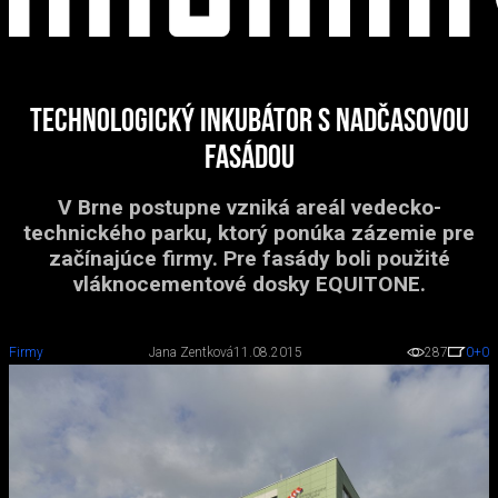
Technologický inkubátor s nadčasovou
fasádou
V Brne postupne vzniká areál vedecko-
technického parku, ktorý ponúka zázemie pre
začínajúce firmy. Pre fasády boli použité
vláknocementové dosky EQUITONE.
Firmy
Jana Zentková
11.08.2015
287
0
+0