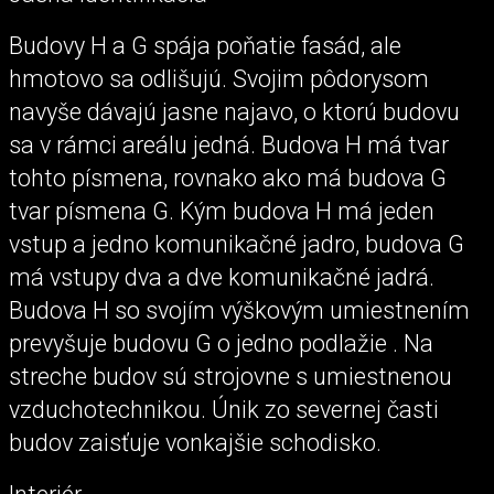
Budovy H a G spája poňatie fasád, ale
hmotovo sa odlišujú. Svojim pôdorysom
navyše dávajú jasne najavo, o ktorú budovu
sa v rámci areálu jedná. Budova H má tvar
tohto písmena, rovnako ako má budova G
tvar písmena G. Kým budova H má jeden
vstup a jedno komunikačné jadro, budova G
má vstupy dva a dve komunikačné jadrá.
Budova H so svojím výškovým umiestnením
prevyšuje budovu G o jedno podlažie . Na
streche budov sú strojovne s umiestnenou
vzduchotechnikou. Únik zo severnej časti
budov zaisťuje vonkajšie schodisko.