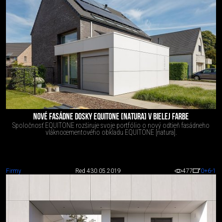
NOVÉ FASÁDNE DOSKY EQUITONE [NATURA] V BIELEJ FARBE
Spoločnosť EQUITONE rozširuje svoje portfólio o nový odtieň fasádneho
vláknocementového obkladu EQUITONE [natura].
Firmy
Red 4
30.05.2019
477
0
+6
-1