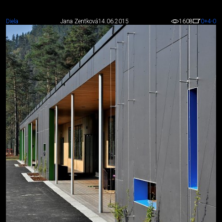
Diela
Jana Zentková
14.06.2015
1608
0
+4
-0