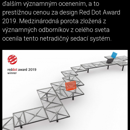
ďalším významným ocenením, a to
prestížnou cenou za design Red Dot Award
2019. Medzinárodná porota zložená z
významných odborníkov z celého sveta
ocenila tento netradičný sedací systém.