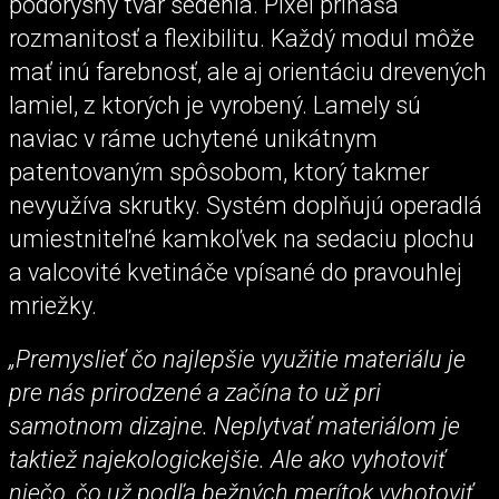
pôdorysný tvar sedenia. Pixel prináša
rozmanitosť a flexibilitu. Každý modul môže
mať inú farebnosť, ale aj orientáciu drevených
lamiel, z ktorých je vyrobený. Lamely sú
naviac v ráme uchytené unikátnym
patentovaným spôsobom, ktorý takmer
nevyužíva skrutky. Systém doplňujú operadlá
umiestniteľné kamkoľvek na sedaciu plochu
a valcovité kvetináče vpísané do pravouhlej
mriežky.
„Premyslieť čo najlepšie využitie materiálu je
pre nás prirodzené a začína to už pri
samotnom dizajne. Neplytvať materiálom je
taktiež najekologickejšie. Ale ako vyhotoviť
niečo, čo už podľa bežných merítok vyhotoviť