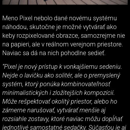
Meno Pixel nebolo dané novému systému
náhodou, skutočne je možné vytvárať ako
keby rozpixelované obrazce, samozrejme nie
na papieri, ale v reálnom verejnom priestore.
Naviac sa dá na nich pohodlne sedieť.
“Pixel je nový prístup k vonkajšiemu sedeniu.
Nejde o lavičku ako solitér, ale o premyslený
systém, ktorý ponúka kombinovateľnosť
minimalistických i zložitejších kompozícií.
Môže rešpektovať okolitý priestor, alebo ho
zámerne narušovať, vytvárať menšie aj
rozsiahle zostavy, ktoré naviac môžu dopĺňať
jednotlivé samostatné sedačky. Súčasťou je aj