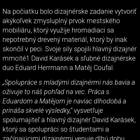
Na počiatku bolo dizajnérske zadanie vytvoriť
akýkoľvek zmysluplný prvok mestského
mobiliáru, ktorý využije hromadiaci sa
nepotrebný drevený materiál, ktorý by inak
skončil v peci. Svoje sily spojili hlavný dizajnér
mmcité1 David Karásek a sľubné dizajnérske
duo Eduard Herrmann a Matěj Coufal.
„Spolupráce s mladými dizajnérmi nás bavia a
oživuje to náš pohľad na vec. Práca s
Eduardom a Matějom je naviac dlhodobá a
prináša skvelé výsledky,“
vysvetľuje
spolumajiteľ a hlavný dizajnér David Karásek,
ktorý sa spolupráci so študentami a
začínajúcimi dizajnérmi venuje dlhú dobu.