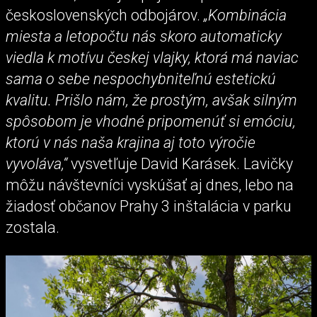
československých odbojárov.
„Kombinácia
miesta a letopočtu nás skoro automaticky
viedla k motívu českej vlajky, ktorá má naviac
sama o sebe nespochybniteľnú estetickú
kvalitu. Prišlo nám, že prostým, avšak silným
spôsobom je vhodné pripomenúť si emóciu,
ktorú v nás naša krajina aj toto výročie
vyvoláva,“
vysvetľuje David Karásek. Lavičky
môžu návštevníci vyskúšať aj dnes, lebo na
žiadosť občanov Prahy 3 inštalácia v parku
zostala.