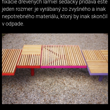
fixácie drevených lamiel sedačky pridáva ešte
jeden rozmer: je vyrábaný zo zvyšného a inak
nepotrebného materiálu, ktorý by inak skončil
v odpade.