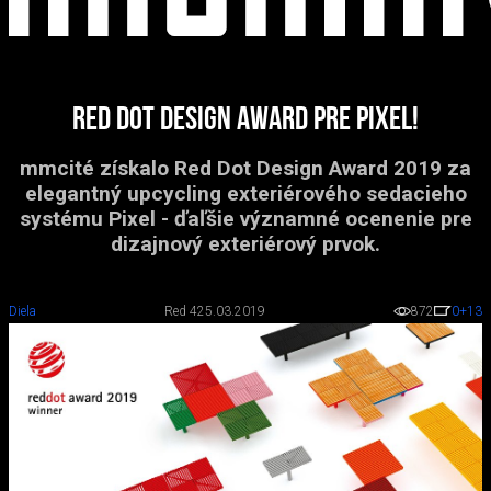
Red Dot Design Award pre Pixel!
mmcité získalo Red Dot Design Award 2019 za
elegantný upcycling exteriérového sedacieho
systému Pixel - ďaľšie významné ocenenie pre
dizajnový exteriérový prvok.
Diela
Red 4
25.03.2019
872
0
+13