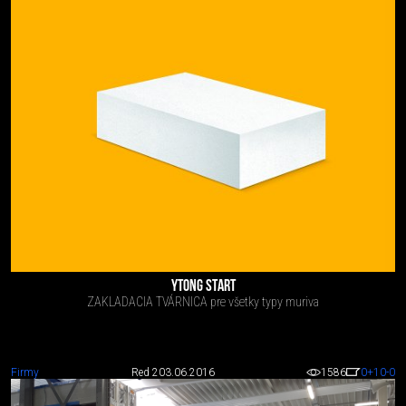
YTONG START
ZAKLADACIA TVÁRNICA pre všetky typy muriva
Firmy
Red 2
03.06.2016
1586
0
+10
-0