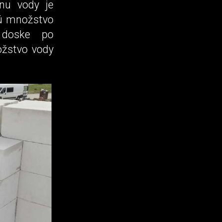
inu vody je
ú množstvo
j doske po
ožstvo vody