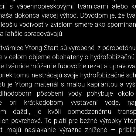
cii s vápennopieskovými tvárnicami alebo k
ináša dokonca viacej výhod. Dôvodom je, že tvá
 lepšiu vodivosť v zvislom smere ako spomínan
a ľahšie spracovávajú.
 tvárnice Ytong Start sú vyrobené z pórobetónu
 je v celom objeme obohatený o hydrofobizačnú 
e tvárnice môžeme ľubovoľne rezať a upravova
priek tomu nestrácajú svoje hydrofobizačné sch
i je Ytong materiál s malou kapilaritou a výš
 dlhodobom pôsobení vody pohybuje okol
ie pri krátkodobom vystavení vode, nap
bom daždi, je kvôli obmedzenému transp
 len povrchové. To platí pre bežné výrobky Yto
t majú nasiakanie výrazne znížené – pribl