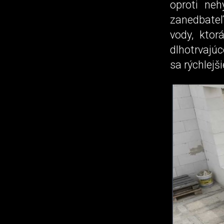
oproti neh
zanedbate
vody, kto
dlhotrvajú
sa rýchlejš