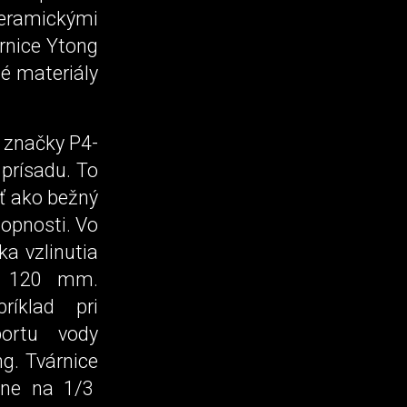
eramickými
rnice Ytong
é materiály
 značky P4-
prísadu. To
ť ako bežný
opnosti. Vo
ka vzlinutia
o 120 mm.
ríklad pri
ortu vody
ng. Tvárnice
ižne na 1/3