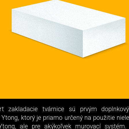
rt zakladacie tvárnice sú prvým doplnko
Ytong, ktorý je priamo určený na použitie niel
Ytong, ale pre akýkoľvek murovací systém. 