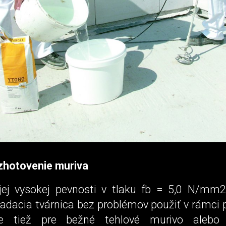
 zhotovenie muriva
jej vysokej pevnosti v tlaku fb = 5,0 N/m
da­cia tvárnica bez problémov po­užiť v rámci p
nie tiež pre bežné tehlové murivo aleb