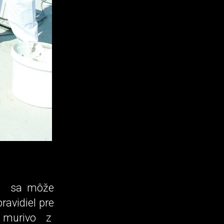
m2 sa môže
ravidiel pre
o murivo z