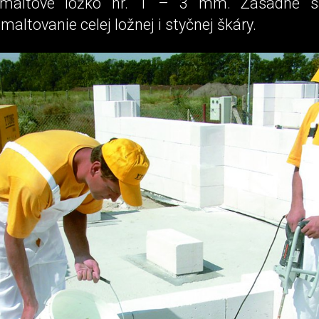
maltové lôžko hr. 1 – 3 mm. Zásadne sa
maltovanie celej ložnej i styčnej škáry.