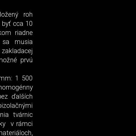
ložený roh
 byť cca 10
kom riadne
y sa musia
í zakladacej
 možné prvú
 mm: 1 500
 homogénny
bez ďalších
noizolačnými
ia tvárnic
sky v rámci
materiáloch,