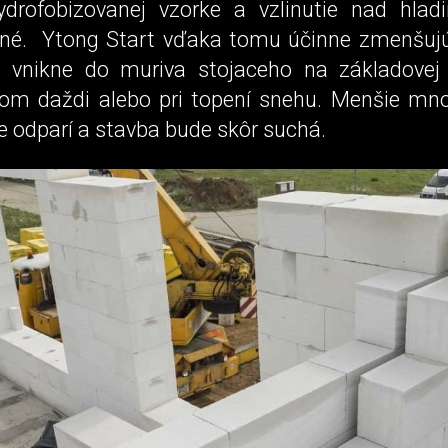
ydrofobizovanej vzorke a vzlinutie nad hlad
ľné. Ytong Start vďaka tomu účinne zmenšuj
rá vnikne do muriva stojaceho na základove
com daždi alebo pri topení snehu. Menšie mn
ie odparí a stavba bude skôr suchá.