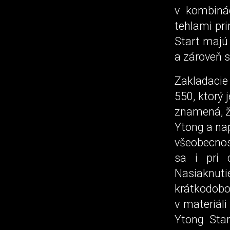
v kombiná
tehlami pr
Start majú
a zároveň s
Zakladacie
550, ktorý
znamená, ž
Ytong a na
všeobecnost
sa i pri
Nasiaknut
krátkodo
v materiáli
Ytong Star