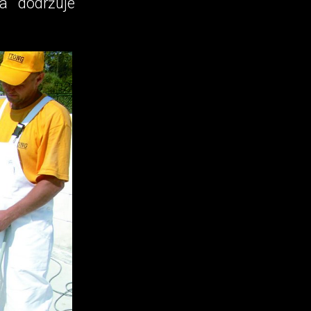
 dodr­žuje