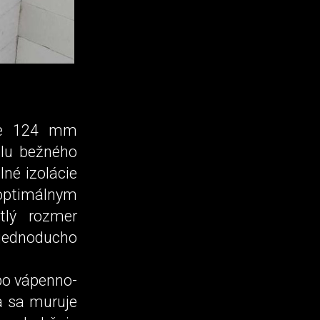
ške 124 mm
lu bežného
né izolácie
ptimálnym
tlý rozmer
jednoducho
bo vápenno­-
a sa muruje