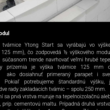
odul
e tvárnice Ytong Start sa vyrábajú vo vý
e 125 mm), čo zodpovedá ½ výškového modu
i súčasnom trende navrhovať veľmi hrubé tepel
hy prízemia je výška tvárnice 125 mm o
ako dosiahnuť primeraný parapet i sve
i. Pokiaľ potrebujeme štandardnú výšku, 
dve rady zakladacích tvárnic – spolu 250 mm.
í sa prvá vrstva muruje na te­pelnoizolačnú ale
 príp. cementovú maltu. Prípadná druhá vrstv