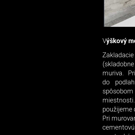
V
ýškový m
Zakladaci
(skladobn
muriva. Pr
do podla
spôsobom 
miestnost
použijeme 
Pri murovan
cementovú,