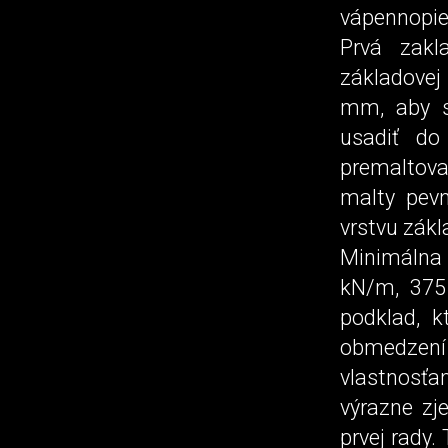
vápennopie
Prvá zakl
základovej
mm, aby s
usadiť do
premaltovať
malty pevn
vrstvu zákl
Minimálna
kN/m, 375
podklad, k
obmedzení z
vlastnosť
výrazne zj
prvej rady.