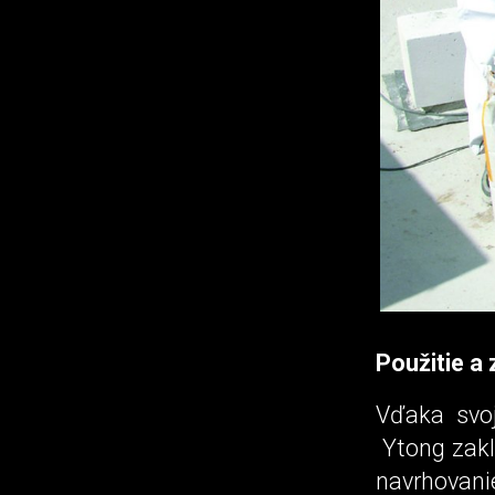
Použitie a
Vďaka svo
Ytong zakla
navr­hova