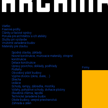
Všetko
Firemné profily
Články a tlačové správy
Ponuka pre architektov a ich ateliéry
Služby pri výstavbe
Vnútorné zariadenie budov
Materiály pre stavbu
Spodná stavba, základy
Nosné konštrukcie, murovacie materiály, stropné
konštrukcie
Deliace konštrukcie
Úpravy povrchov, obklady, podhľady
Firmy
Podlahy
Obvodový plášť budovy
Výplne otvorov (okná, dvere, ...)
Strecha
Izolácie
Schody, rampy, zábradlia, mostíky
Výťahy, pohyblivé schody, dvihacie plošiny
Stavebná chémia, lepidlá
Technické zariadenie budov
Okolie budovy, verejné priestranstvá
Záhrada a zeleň