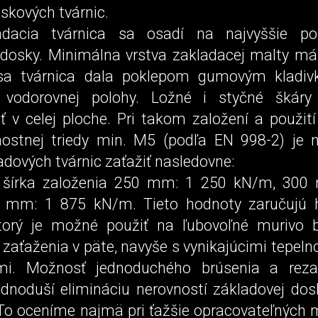
skových tvárnic.
adacia tvárnica sa osadí na najvyššie po
 dosky. Minimálna vrstva zakladacej malty má
a tvárnica dala poklepom gumovým kladiv
 vodorovnej po­lohy. Ložné i styčné škár
 v celej ploche. Pri takom zalo­žení a použit
ostnej triedy min. M5 (podľa EN 998-2) je
adových tvárnic zaťažiť na­sledovne:
 šírka založenia 250 mm: 1 250 kN/m, 300
 mm: 1 875 kN/m. Tieto hodnoty zaručujú
torý je možné použiť na ľubovoľné murivo 
aťaženia v päte, navyše s vynikajúcimi te­pel
ami. Možnosť jednoduchého brúsenia a rezan
ednoduší elimináciu nerovností základovej do
 To oceníme najmä pri ťažšie opracovateľných 