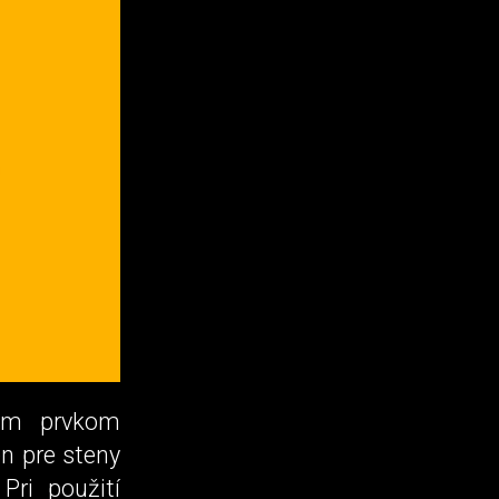
vým prvkom
en pre steny
Pri použití