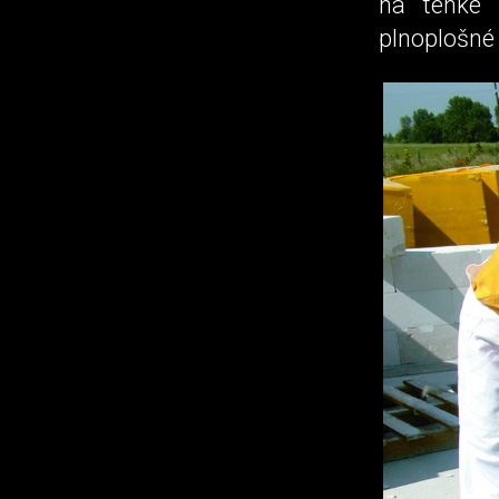
na tenké 
plnoplošné 