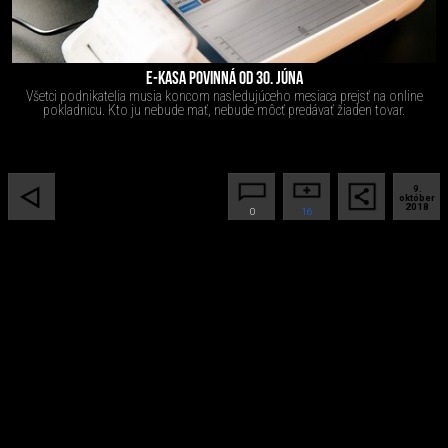
E-KASA POVINNÁ OD 30. JÚNA
Všetci podnikatelia musia koncom nasledujúceho mesiaca prejsť na online
pokladnicu. Kto ju nebude mať, nebude môcť predávať žiaden tovar.
9.
október
2018
0
16