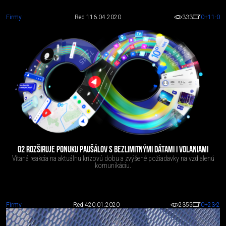
Firmy
Red 1
16.04.2020
333
0
+11
-0
O2 ROZŠIRUJE PONUKU PAUŠÁLOV S BEZLIMITNÝMI DÁTAMI I VOLANIAMI
Vítaná reakcia na aktuálnu krízovú dobu a zvýšené požiadavky na vzdialenú
komunikáciu.
Firmy
Red 4
20.01.2020
2355
0
+23
-2