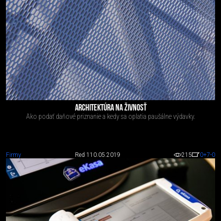
ARCHITEKTÚRA NA ŽIVNOSŤ
Ako podať daňové priznanie a kedy sa oplatia paušálne výdavky.
Firmy
Red 1
10.05.2019
215
0
+7
-0