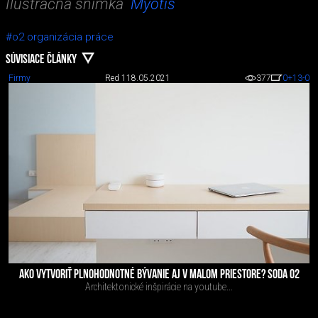
Ilustračná snímka
Myotis
#o2 organizácia práce
SÚVISIACE ČLÁNKY
Firmy
Red 1
18.05.2021
377
0
+13
-0
AKO VYTVORIŤ PLNOHODNOTNÉ BÝVANIE AJ V MALOM PRIESTORE? SODA O2
Architektonické inšpirácie na youtube...