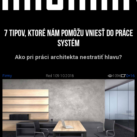
7 tipov, ktoré nám pomôžu vniesť do práce
systém
Ako pri práci architekta nestratiť hlavu?
Firmy
Red 1
09.10.2018
1096
0
+16