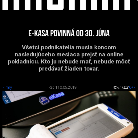
e-Kasa povinná od 30. júna
Všetci podnikatelia musia koncom
nasledujúceho mesiaca prejsť na online
pokladnicu. Kto ju nebude mať, nebude môcť
predávať žiaden tovar.
Firmy
Red 1
10.05.2019
216
0
+7