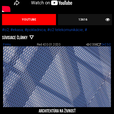
YOUTUBE
13616
#o2,
#ekasa,
#pokladnica,
#o2 telekomunikácie,
#
SÚVISIACE ČLÁNKY
Firmy
Red 4
20.01.2020
2358
0
+23
-2
ARCHITEKTÚRA NA ŽIVNOSŤ