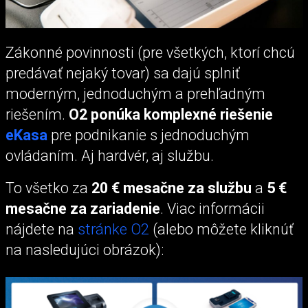
Zákonné povinnosti (pre všetkých, ktorí chcú
predávať nejaký tovar) sa dajú splniť
moderným, jednoduchým a prehľadným
riešením.
O2 ponúka komplexné riešenie
eKasa
pre podnikanie s jednoduchým
ovládaním. Aj hardvér, aj službu.
To všetko za
20 € mesačne za službu
a
5 €
mesačne za zariadenie
. Viac informácii
nájdete na
stránke O2
(alebo môžete kliknúť
na nasledujúci obrázok):