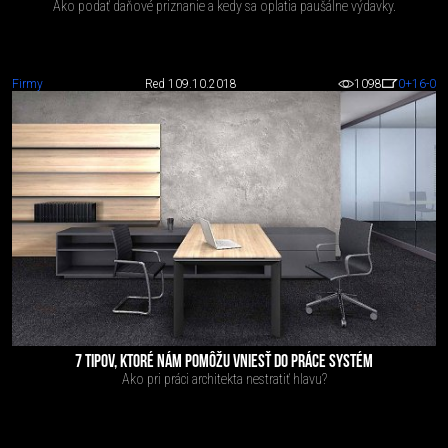
Ako podať daňové priznanie a kedy sa oplatia paušálne výdavky.
Firmy
Red 1
09.10.2018
1098
0
+16
-0
7 TIPOV, KTORÉ NÁM POMÔŽU VNIESŤ DO PRÁCE SYSTÉM
Ako pri práci architekta nestratiť hlavu?