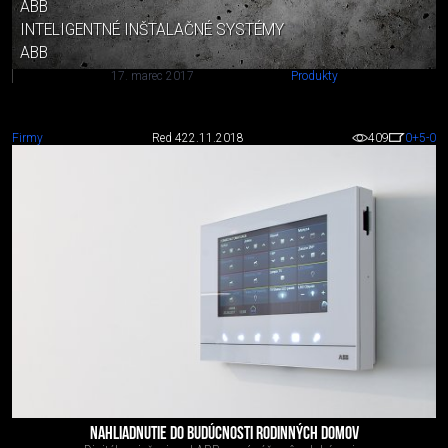
ABB
INTELIGENTNÉ INŠTALAČNÉ SYSTÉMY
ABB
17. marec 2017
Produkty
Firmy
Red 4
22.11.2018
409
0
+5
-0
NAHLIADNUTIE DO BUDÚCNOSTI RODINNÝCH DOMOV