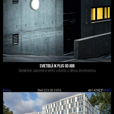
SVIETIDLÁ IK PLUS OD ABB
Variabilné, úsporné a veľmi odolné, s dlhou životnosťou
Firmy
Red 2
23.05.2016
1428
0
+9
-1