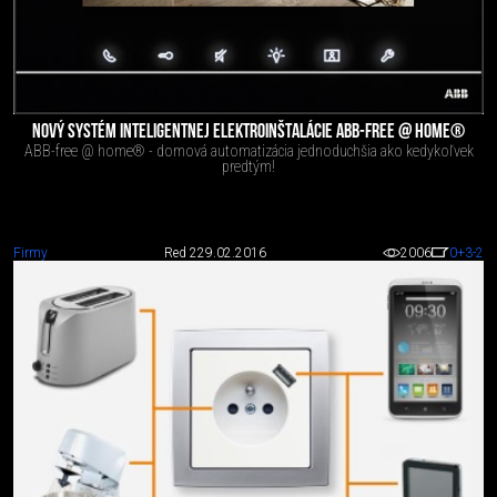
NOVÝ SYSTÉM INTELIGENTNEJ ELEKTROINŠTALÁCIE ABB-FREE @ HOME®
ABB-free @ home® - domová automatizácia jednoduchšia ako kedykoľvek
predtým!
Firmy
Red 2
29.02.2016
2006
0
+3
-2