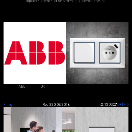
Digitálne riešenie od ABB mení náš spôsob bývania.
ABB
SK
Firmy
Red 2
20.03.2018
1209
0
+17
-0