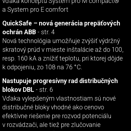
vďaka konceptu System pro M compact®
a System pro E comfort
QuickSafe – nová generácia prepäťových
ochrán ABB
- str. 4
Nová technológia umožňuje zvýšiť výdržný
skratový prúd v mieste inštalácie až do 100,
resp. 160 kA a znížiť teplotu, pri ktorej dôjde
k odpojeniu, zo 108 na 76 °C.
Nastupuje progresívny rad distribučných
blokov DBL
- str. 6
Vďaka vylepšeným vlastnostiam sú nové
distribučné bloky vhodné ako cenovo
efektívne riešenie pre rozvod potenciálu
v rozvádzači, ale tiež pre zlučovanie