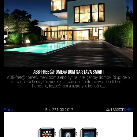
ABB-FREE@HOME® DOM SA STÁVA SMART
ABB-free@home® mení dom alebo byt na inteligentný domov. Či už ide o
žalúzie, osvetlenie, kúrenie, klimatizáciu alebo domový video telefón...
Pohodlie, bezpečnosť a úspory je konečne...
Firmy
Red 2
21.03.2017
1333
0
+5
-1