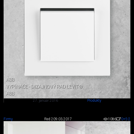
ABB
VYPÍNAČE - DIZAJNOVÝ RAD LEVIT®
ABB
27. január 2016
Produkty
Firmy
Red 2
09.03.2017
1086
0
+5
-2