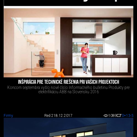
INŠPIRÁCIA PRE TECHNICKÉ RIEŠENIA PRI VAŠICH PROJEKTOCH
Koncom septembra vyšlo nové číslo Informačného bulletinu Produkty pre
elektrifikáciu ABB na Slovensku 2016
Firmy
Red 2
18.12.2017
1089
0
+13
-3