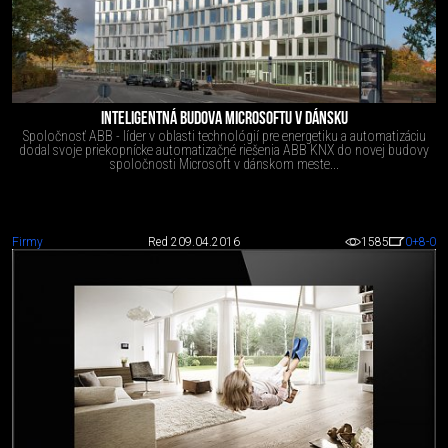
INTELIGENTNÁ BUDOVA MICROSOFTU V DÁNSKU
Spoločnosť ABB - líder v oblasti technológií pre energetiku a automatizáciu
dodal svoje priekopnícke automatizačné riešenia ABB KNX do novej budovy
spoločnosti Microsoft v dánskom meste...
Firmy
Red 2
09.04.2016
1585
0
+8
-0