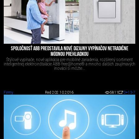
SPOLOČNOSŤ ABB PREDSTAVILA NOVÉ DIZAJNY VYPÍNAČOV NETRADIČNE
MÓDNOU PREHLIADKOU
Štýlové vypínače, nové aplikácia pre mobilné zariadenia, rozšírený sortiment
inteligentnej elektroinštalácie ABB-free@home® a mnoho ďalších zaujímavých
inovácií si môžte...
Firmy
Red 2
02.10.2016
5811
0
+13
-7