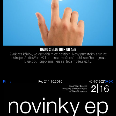
RÁDIO S BLUETOTH OD ABB
Zvuk bez káblov, vo všetkých miestnostiach. Nový prírastok v skupine
prístrojov AudioWorld® kombinuje možnosť rozhlasového príjmu a
Bluetooth pripojenia. Teraz si teda môžete užiť...
Firmy
Red 2
11.10.2016
1019
0
+5
-0