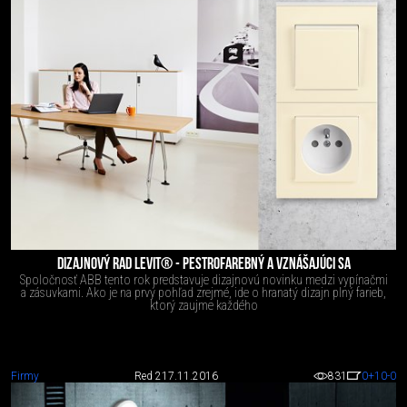
DIZAJNOVÝ RAD LEVIT® - PESTROFAREBNÝ A VZNÁŠAJÚCI SA
Spoločnosť ABB tento rok predstavuje dizajnovú novinku medzi vypínačmi
a zásuvkami. Ako je na prvý pohľad zrejmé, ide o hranatý dizajn plný farieb,
ktorý zaujme každého
Firmy
Red 2
17.11.2016
831
0
+10
-0