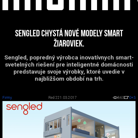
Sengled chystá nové modely smart
žiaroviek.
Sengled, popredný výrobca inovatívnych smart-
svetelných riešení pre inteligentné domácnosti
predstavuje svoje výrobky, ktoré uvedie v
najbližšom období na trh.
Firmy
Red 2
21.03.2017
863
0
+3