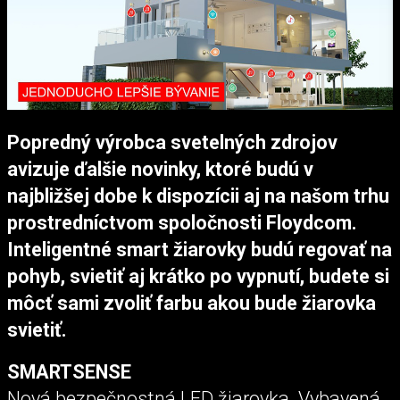
Popredný výrobca svetelných zdrojov
avizuje ďalšie novinky, ktoré budú v
najbližšej dobe k dispozícii aj na našom trhu
prostredníctvom spoločnosti Floydcom.
Inteligentné smart žiarovky budú regovať na
pohyb, svietiť aj krátko po vypnutí, budete si
môcť sami zvoliť farbu akou bude žiarovka
svietiť.
SMARTSENSE
Nová bezpečnostná LED žiarovka. Vybavená