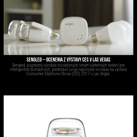
SENGLED – OCENENIA Z VÝSTAVY CES V LAS VEGAS
Sengled, popredný výrobca inovatívnych smart-svetelných riešení pre
inteligentné domácnosti, predstavil svoje najnovšie inovácie na výstave
Consumer Electronic Show (CES) 2017 v Las Vegas.