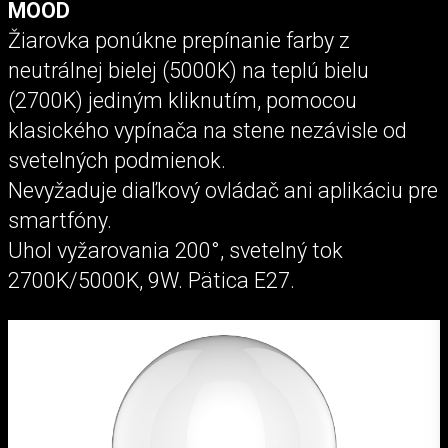
MOOD
Žiarovka ponúkne prepínanie farby z
neutrálnej bielej (5000K) na teplú bielu
(2700K) jediným kliknutím, pomocou
klasického vypínača na stene nezávisle od
svetelných podmienok.
Nevyžaduje diaľkový ovládač ani aplikáciu pre
smartfóny.
Uhol vyžarovania 200°, svetelný tok
2700K/5000K, 9W. Pätica E27.