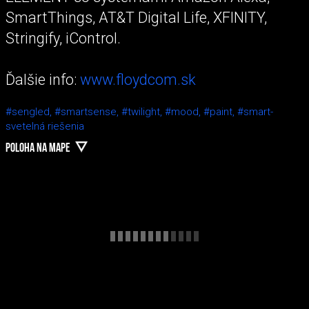
SmartThings, AT&T Digital Life, XFINITY,
Stringify, iControl.
Ďalšie info:
www.floydcom.sk
#sengled,
#smartsense,
#twilight,
#mood,
#paint,
#smart-
svetelná riešenia
POLOHA NA MAPE