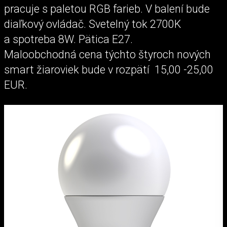
pracuje s paletou RGB farieb. V balení bude
diaľkový ovládač. Svetelný tok 2700K
a spotreba 8W. Pätica E27.
Maloobchodná cena týchto štyroch nových
smart žiaroviek bude v rozpätí 15,00 -25,00
EUR.