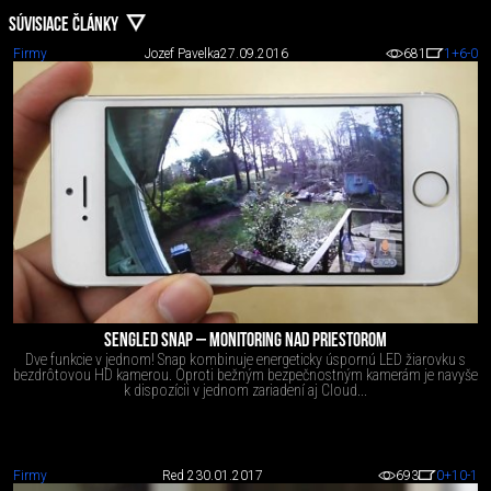
SÚVISIACE ČLÁNKY
Firmy
Jozef Pavelka
27.09.2016
681
1
+6
-0
SENGLED SNAP – MONITORING NAD PRIESTOROM
Dve funkcie v jednom! Snap kombinuje energeticky úspornú LED žiarovku s
bezdrôtovou HD kamerou. Oproti bežným bezpečnostným kamerám je navyše
k dispozícii v jednom zariadení aj Cloud...
Firmy
Red 2
30.01.2017
693
0
+10
-1