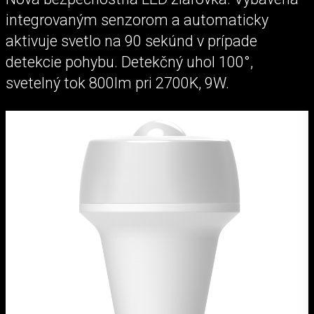
integrovaným senzorom a automaticky
aktivuje svetlo na 90 sekúnd v prípade
detekcie pohybu. Detekčný uhol 100°,
svetelný tok 800lm pri 2700K, 9W.