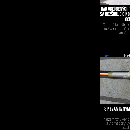
RAD OBĽÚBENÝCH 
SA ROZŠIRUJE O N
OC
Odolná konštruk
používanie, batéri
náročno
Firmy
Red
S NEZÁMRZNÝM V
Nezámrzný ventil
automaticky v
pošk