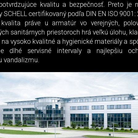
otvrdzujúce kvalitu a bezpečnosť. Preto j
my SCHELL certifikovaný podľa DIN EN ISO 9001:
kvalita práve u armatúr vo verejných, polo
ch sanitárnych priestoroch hrá veľkú úlohu, k
 na vysoko kvalitné a hygienické materiály a s
je dlhé servisné intervaly a najlepšiu och
 vandalizmu.