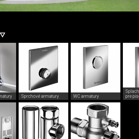
Splach
matury
Sprchové armatury
WC armatury
pre pi