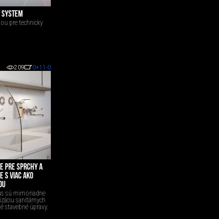
 SYSTEM
ou pre technicky
209
0
+11
-0
E PRE SPRCHY A
 S VIAC AKO
OU
us sú mimoriadne
záciu sanitárnych
é stavebné úpravy.