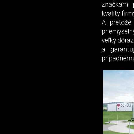
značkami p
kvality fir
A pretože 
priemyselný
veľký dôraz
a garantu
prípadnému