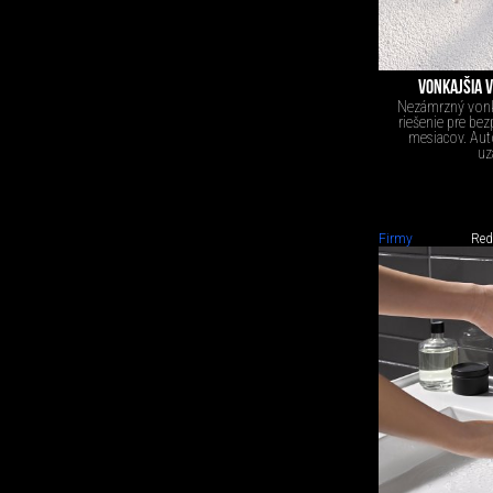
VONKAJŠIA 
Nezámrzný vonkaj
riešenie pre be
mesiacov. Aut
uz
Firmy
Red