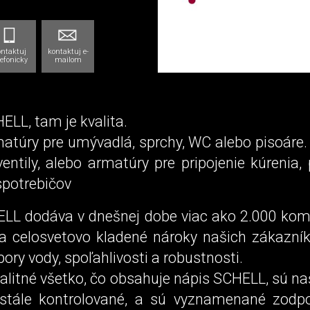
ontaktuj
kontaktuj e-
lefonicky
mailom
HELL, tam je kvalita.
matúry pre umývadlá, sprchy, WC alebo pisoáre.
entily, alebo armatúry pre pripojenie kúrenia,
potrebičov
LL dodáva v dnešnej dobe viac ako 2.000 ko
a celosvetovo kladené nároky našich zákazní
pory vody, spoľahlivosti a robustnosti.
alitné všetko, čo obsahuje nápis SCHELL, sú n
stále kontrolované, a sú vyznamenané zodp