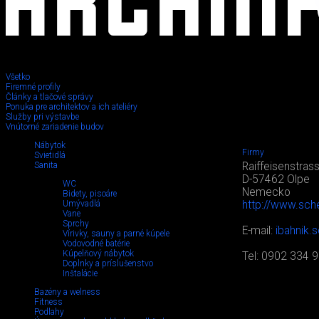
Všetko
Firemné profily
Články a tlačové správy
Ponuka pre architektov a ich ateliéry
Služby pri výstavbe
Vnútorné zariadenie budov
Nábytok
Firmy
Svietidlá
Sanita
Raiffeisenstras
D-57462 Olpe
WC
Nemecko
Bidety, pisoáre
Umývadlá
http://www.sche
Vane
Sprchy
E-mail:
ibahnik.
Vírivky, sauny a parné kúpele
Vodovodné batérie
Kúpelňový nábytok
Tel: 0902 334 
Doplnky a príslušenstvo
Inštalácie
Bazény a welness
Fitness
Podlahy