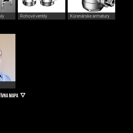
ly
Rohové ventily
Kúrenárske armatury
TÍVNA MAPA