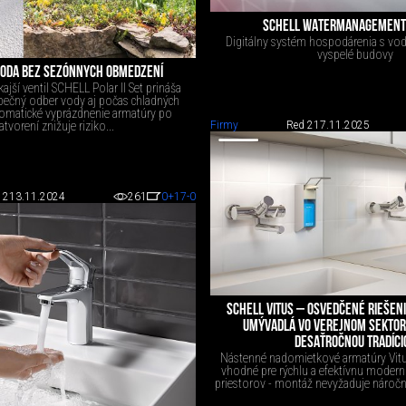
SCHELL WATERMANAGEMENT
Digitálny systém hospodárenia s vod
vyspelé budovy
VODA BEZ SEZÓNNYCH OBMEDZENÍ
ší ventil SCHELL Polar II Set prináša
zpečný odber vody aj počas chladných
omatické vyprázdnenie armatúry po
Firmy
Red 2
17.11.2025
atvorení znižuje riziko...
 2
13.11.2024
261
0
+17
-0
SCHELL VITUS – OSVEDČENÉ RIEŠENI
UMÝVADLÁ VO VEREJNOM SEKTORE
DESAŤROČNOU TRADÍCI
Nástenné nadomietkové armatúry Vit
vhodné pre rýchlu a efektívnu moderni
priestorov - montáž nevyžaduje náročn