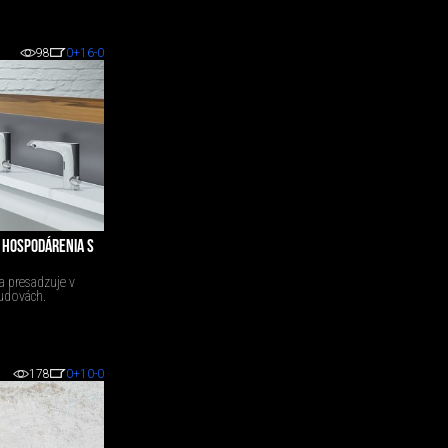
98
0
+16
-0
 HOSPODÁRENIA S
 presadzuje v
budovách.
178
0
+10
-0