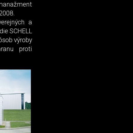
e manažment
 2008.
verejných a
ladie SCHELL
pôsob výroby
ranu proti