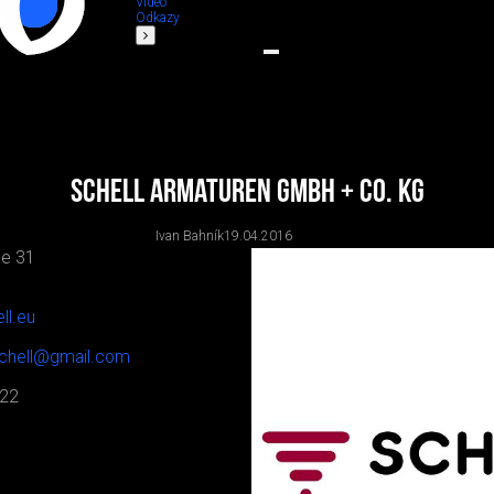
Video
Odkazy
Schell Armaturen GmbH + Co. KG
Ivan Bahník
19.04.2016
se 31
ll.eu
schell@gmail.com
922