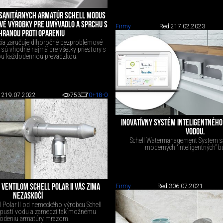
SANITÁRNYCH ARMATÚR SCHELL MODUS
OVÉ VÝROBKY PRE UMÝVADLO A SPRCHU S
Firmy
Red 2
17.02.2023
HRANOU PROTI OPARENIU
cia zaručuje dlhoročné bezproblémové
e sú vhodné najmä pre všetky priestory s
u každodennou prevádzkou.
 2
19.07.2022
753
0
+18
-0
INOVATÍVNY SYSTÉM INTELIGENTNÉHO
VODOU.
Schell Watermanagement System sa
moderných “inteligentných” 
Firmy
Red 3
06.07.2021
ENTILOM SCHELL POLAR II VÁS ZIMA
NEZASKOČÍ
 Polar II od nemeckého výrobcu Schell
ypustí vodu a zamedzí tak možnému
odeniu armatúry mrazom.