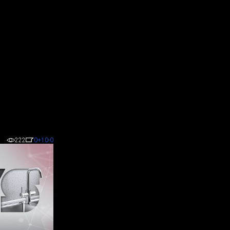
222
0
+10
-0