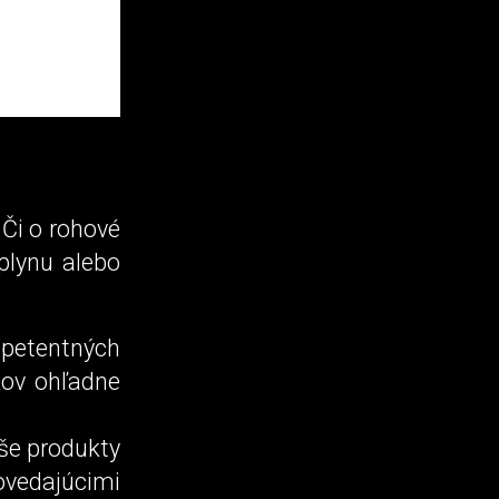
 Či o rohové
 plynu alebo
mpetentných
kov ohľadne
aše produkty
ovedajúcimi