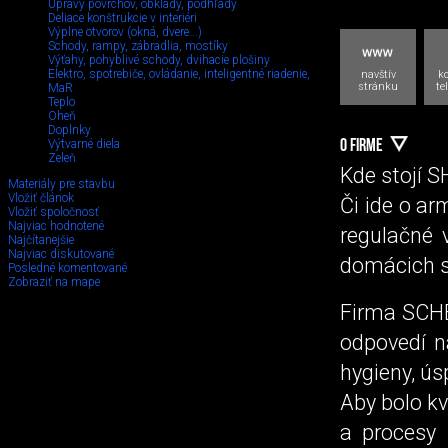
Úpravy povrchov, obklady, podhľady
Deliace konštrukcie v interiéri
Výplne otvorov (okná, dvere...)
Schody, rampy, zábradlia, mostíky
Výťahy, pohyblivé schody, dvihacie plošiny
Elektro, spotrebiče, ovládanie, inteligentné riadenie,
navštív
k
stránku
te
MaR
Teplo
Oheň
Doplnky
Výtvarné diela
O FIRME
Zeleň
Kde stojí S
Materiály pre stavbu
Vložiť článok
Či ide o ar
Vložiť spoločnosť
Najviac hodnotené
regulačné v
Najčítanejšie
Najviac diskutované
domácich s
Posledné komentované
Zobraziť na mape
Firma SCHE
odpovedí n
hygieny, ús
Aby bolo kv
a procesy 