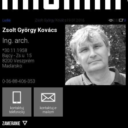
Ľudia
Zsolt György Kovács
19.07.2016
233
0
Zsolt György Kovács
Ing. arch.
*30.11.1958
Bajcy - Zs.u. 15
8200 Veszprém
Maďarsko
0-36-88-406-353
kontaktuj
kontaktuj e-
telefonicky
mailom
ZAMERANIE