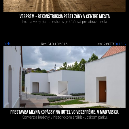
VESPRÉM - REKONŠTRUKCIA PEŠEJ ZÓNY V CENTRE MESTA
Tvorba verejných priestorov je kľúčová pre obraz mesta.
Diela
Red 3
10.10.2016
1260
0
+18
-3
PRESTAVBA MLYNA KOPÁCSY NA HOTEL VO VESZPRÉME, V MAD’ARSKU.
Konverzia budovy v historickom arcibiskupskom parku.