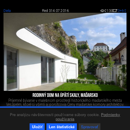
Diela
Red 3
14.07.2016
2130
0
+6
-2
RODINNÝ DOM NA ÚPÄTÍ SKALY, MAĎARSKO
Príjemné bývanie v malebnom prostredí historického maďarského mesta
Veszprém, ktoré si všimli aj porotcovia Ceny maďarskej komory architektov.
Pre analýzu návštevnosti používame súbory cookie.
Podmienky
používania
Uložiť
Len štatistické
Spravovať
19. júl