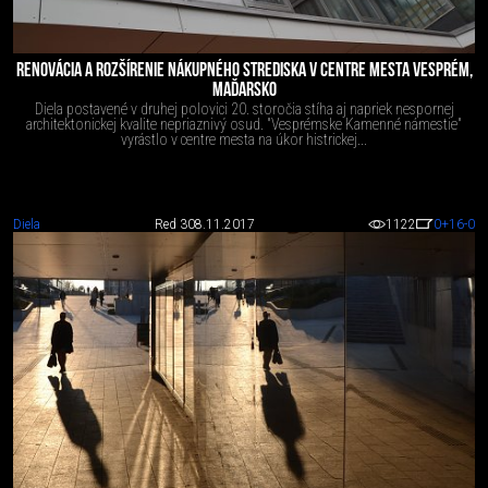
RENOVÁCIA A ROZŠÍRENIE NÁKUPNÉHO STREDISKA V CENTRE MESTA VESPRÉM,
MAĎARSKO
Diela postavené v druhej polovici 20. storočia stíha aj napriek nespornej
architektonickej kvalite nepriaznivý osud. "Vesprémske Kamenné námestie"
vyrástlo v centre mesta na úkor histrickej...
Diela
Red 3
08.11.2017
1122
0
+16
-0