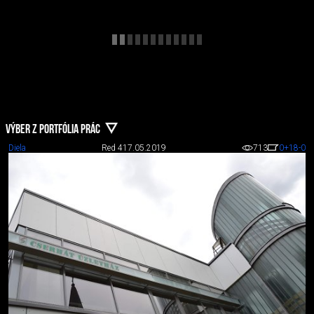
VÝBER Z PORTFÓLIA PRÁC
Diela
Red 4
17.05.2019
713
0
+18
-0