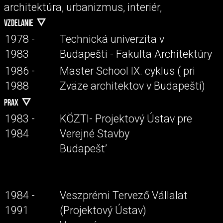
architektúra, urbanizmus, interiér,
VZDELANIE
1978 -
Technická univerzita v
1983
Budapešti - Fakulta Architektúry
1986 -
Master School IX. cyklus ( pri
1988
Zväze architektov v Budapešti)
PRAX
1983 -
KÖZTI- Projektový Ústav pre
1984
Verejné Stavby
Budapešt’
1984 -
Veszprémi Tervező Vállalat
1991
(Projektový Ústav)