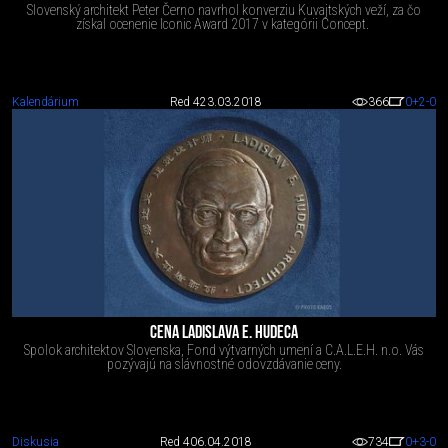
Slovenský architekt Peter Černo navrhol konverziu Kuvajtských veží, za čo
získal ocenenie Iconic Award 2017 v kategórii Concept.
Kalendárium
Red 4
23.03.2018
366
0
+2
-0
CENA LADISLAVA E. HUDECA
Spolok architektov Slovenska, Fond výtvarných umení a C.A.L.E.H. n.o. Vás
pozývajú na slávnostné odovzdávanie ceny.
Diskusia
Red 4
06.04.2018
734
0
+3
-0