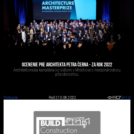
OCENENIE PRE ARCHITEKTA PETRA ČERNA - ZA ROK 2022
Architektonická kancelária so sídlom v Mníchove s medzinárodnou
pôsobnosťou.
Diskusia
Red 2
10.08.2022
99
0
+1
-0