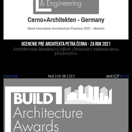
OCENENIE PRE ARCHITEKTA PETRA ČERNA - ZA ROK 2021
Architektonická kancelária so sídlom v Mníchove s medzinárodnou
pôsobnosťou.
Diskusia
Red 2
04.08.2022
82
0
+1
-0