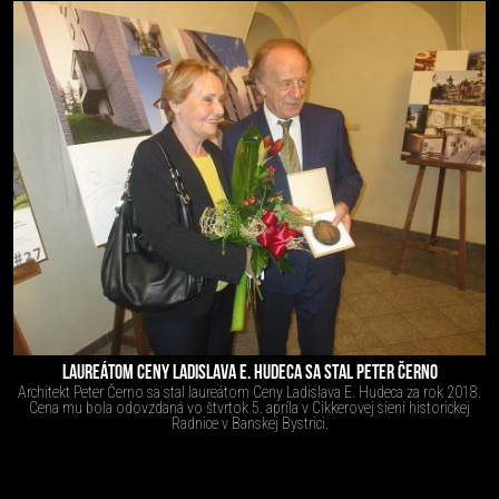
LAUREÁTOM CENY LADISLAVA E. HUDECA SA STAL PETER ČERNO
Architekt Peter Černo sa stal laureátom Ceny Ladislava E. Hudeca za rok 2018.
Cena mu bola odovzdaná vo štvrtok 5. apríla v Cikkerovej sieni historickej
Radnice v Banskej Bystrici.