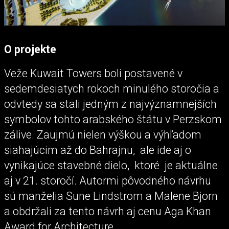
O projekte
Veže Kuwait Towers boli postavené v
sedemdesiatych rokoch minulého storočia a
odvtedy sa stali jedným z najvýznamnejších
symbolov tohto arabského štátu v Perzskom
zálive. Zaujmú nielen výškou a výhľadom
siahajúcim až do Bahrajnu, ale ide aj o
vynikajúce stavebné dielo, ktoré je aktuálne
aj v 21. storočí. Autormi pôvodného návrhu
sú manželia Sune Lindstrom a Malene Bjorn
a obdržali za tento návrh aj cenu Aga Khan
Award for Architecture.