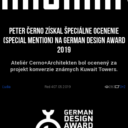
Peter Černo získal špeciálne ocenenie
(Special Mention) na German Design Award
2019
Ateliér Cerno+Architekten bol ocenený za
projekt konverzie známych Kuwait Towers.
Ľudia
Red 4
07.05.2019
283
0
+2