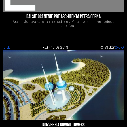
ĎALŠIE OCENENIE PRE ARCHITEKTA PETRA ČERNA
Architektonická kancelária so sídlom v Mníchove s medzinárodnou
pôsobnosťou.
Diela
Red 4
12.02.2018
580
0
+2
-0
KONVERZIA KUWAIT TOWERS