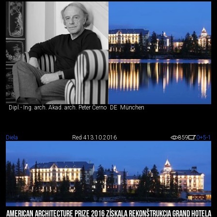
Dipl.- Ing. arch. Akad. arch. Peter Černo
DE
München
Diela
Red 4
13.10.2016
859
0
+5
-1
AMERICAN ARCHITECTURE PRIZE 2016 ZÍSKALA REKONŠTRUKCIA GRAND HOTELA