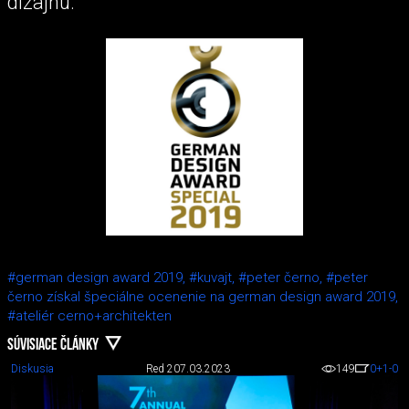
dizajnu.
#german design award 2019,
#kuvajt,
#peter černo,
#peter
černo získal špeciálne ocenenie na german design award 2019,
#ateliér cerno+architekten
SÚVISIACE ČLÁNKY
Diskusia
Red 2
07.03.2023
149
0
+1
-0