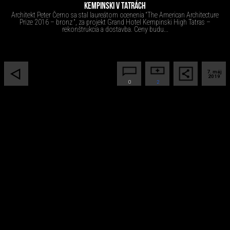
KEMPINSKI V TATRÁCH
Architekt Peter Černo sa stal laureátom ocenenia “The American Architecture
Prize 2016 – bronz “, za projekt Grand Hotel Kempinski High Tatras –
rekonštrukcia a dostavba. Ceny budu...
7. máj
2019
0
2