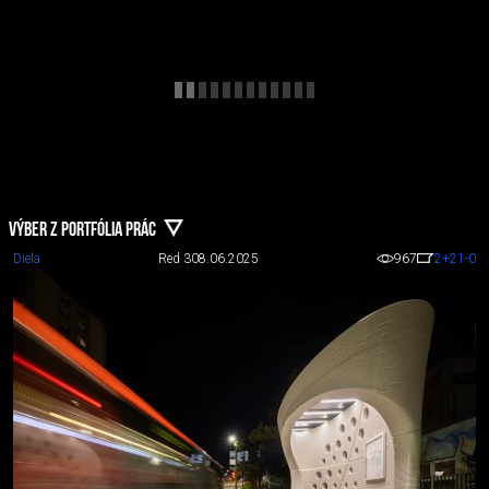
VÝBER Z PORTFÓLIA PRÁC
Diela
Red 3
08.06.2025
967
2
+21
-0