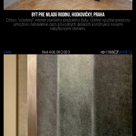
BYT PRE MLADÚ RODINU, HODKOVIČKY, PRAHA
Citlivo "očistený" interiér staršieho pražského bytu. Účelné využitie priestoru
umožnilo nahradenie časti pôvodných deliacich konštrukcií novými
nábytkovými stenami.
Diela
Red 4
06.09.2023
1588
0
+29
-12