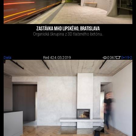
ZASTÁVKA MHD LIPSKÉHO, BRATISLAVA
Organická škrupina z 3D tlačeného betónu.
Diela
Red 4
24.03.2019
2067
0
+19
-2