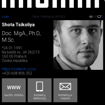
Ľudia
Shota Tsikoliya
18.09.2023
309
0
Shota Tsikoliya
Doc. MgA., Ph.D,
M.Sc.
*24.01.1991
Na baště sv. Jiří 262/15
160 00 Praha 6
Česká republika
https://collarch.cz/cs
+420 608 806 352
navštív stránku
kontaktuj
kontaktuj e-
telefonicky
mailom