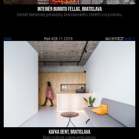
INTERIÉR BURRITO FELLAS, BRATISLAVA
Interiér kamennej prevádzky bratislavského streetfood podniku.
Diela
Red 4
28.11.2019
2899
0
+32
-1
KAFKA DENT, BRATISLAVA
Malá rodinná zubná ambulancia.