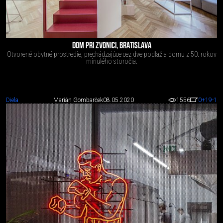
DOM PRI ZVONICI, BRATISLAVA
Otvorené obytné prostredie, prechádzajúce cez dve podlažia domu z 50. rokov
minulého storočia.
Diela
Marián Gombarček
08.05.2020
1556
0
+19
-1