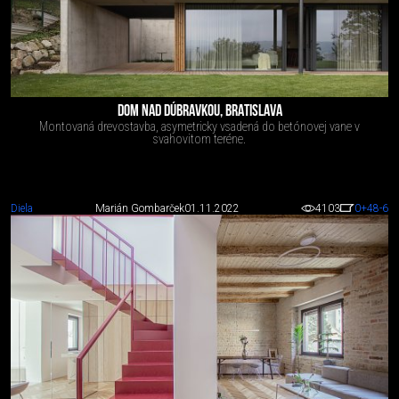
DOM NAD DÚBRAVKOU, BRATISLAVA
Montovaná drevostavba, asymetricky vsadená do betónovej vane v
svahovitom teréne.
Diela
Marián Gombarček
01.11.2022
4103
0
+48
-6