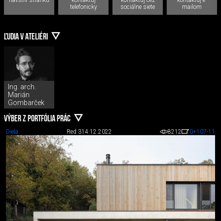
telefonicky
sociálne siete
mailom
ĽUDIA V ATELIÉRI
Ing. arch.
Marián
Gombarček
VÝBER Z PORTFÓLIA PRÁC
Diela
Red 3
14.12.2022
8212
0
+107
-11