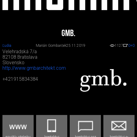
gmb.
Ľudia
Marián Gombarček
25.11.2019
1127
0
+0
Velehradská 7/a
82108 Bratislava
Slovensko
http://www.gmbarchitekt.com
+421915834384
navštív stránku
kontaktuj
kontaktuj cez
kontaktuj e-