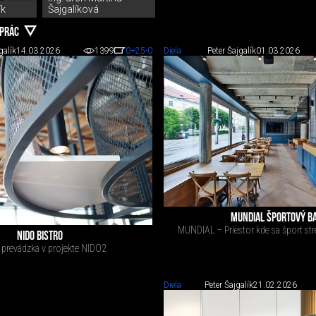
ík
Šajgalíková
 PRÁC
galík
14.03.2026
1399
0
+25
-0
Diela
Peter Šajgalík
01.03.2026
MUNDIAL ŠPORTOVÝ B
MUNDIAL – Priestor kde sa šport st
NIDO BISTRO
 prevádzka v projekte NIDO2
Diela
Peter Šajgalík
21.02.2026