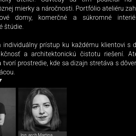
ôznej mierky a náročnosti. Portfólio ateliéru za
ové domy, komerčné a súkromné interié
é štúdie.
a individuálny prístup ku každému klientovi s
nkčnosť a architektonickú čistotu riešení. Ate
a tvorí prostredie, kde sa dizajn stretáva s dôve
rácou.
Ing. arch Martina