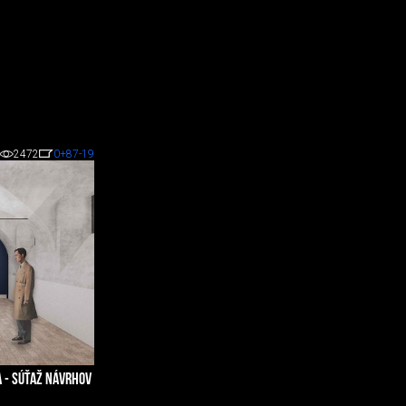
2472
0
+87
-19
A - SÚŤAŽ NÁVRHOV