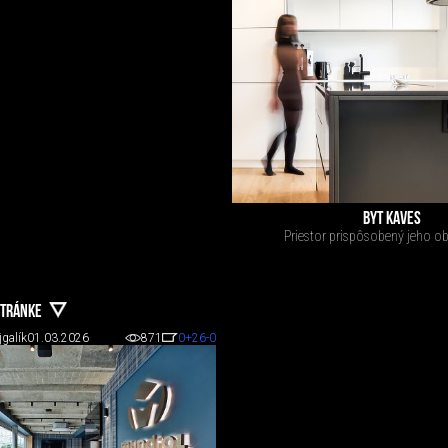
BYT KAVES
Priestor prispôsobený jeho o
STRÁNKE
jgalík
01.03.2026
871
0
+26
-0