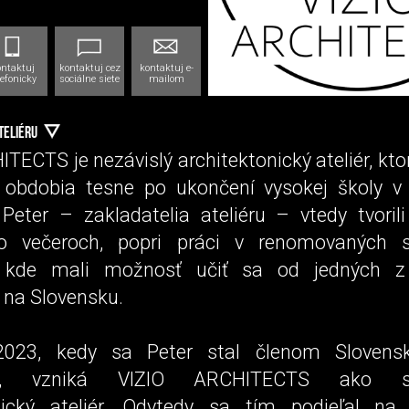
ontaktuj
kontaktuj cez
kontaktuj e-
lefonicky
sociálne siete
mailom
TELIÉRU
TECTS je nezávislý architektonický ateliér, kt
 obdobia tesne po ukončení vysokej školy v
Peter – zakladatelia ateliéru – vtedy tvorili
po večeroch, popri práci v renomovaných s
h, kde mali možnosť učiť sa od jedných z 
 na Slovensku.
023, kedy sa Peter stal členom Slovens
tov, vzniká VIZIO ARCHITECTS ako s
nický ateliér. Odvtedy sa tím podieľal na