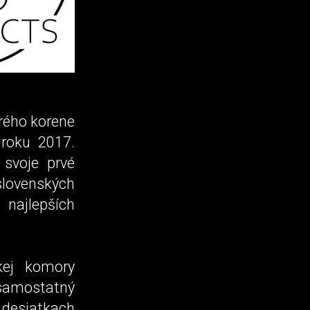
orého korene
 roku 2017.
 svoje prvé
lovenských
najlepších
kej komory
amostatný
 desiatkach