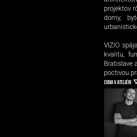
projektov r
domy, byt
urbanistick
VIZIO spáj
kvalitu, fu
Bratislave 
poctivou p
ĽUDIA V ATELIÉRI