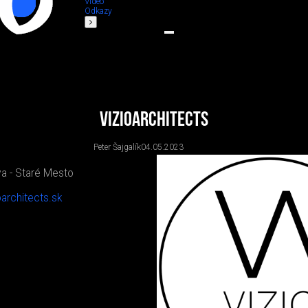
Video
Odkazy
VIZIOARCHITECTS
Peter Šajgalík
04.05.2023
va - Staré Mesto
oarchitects.sk