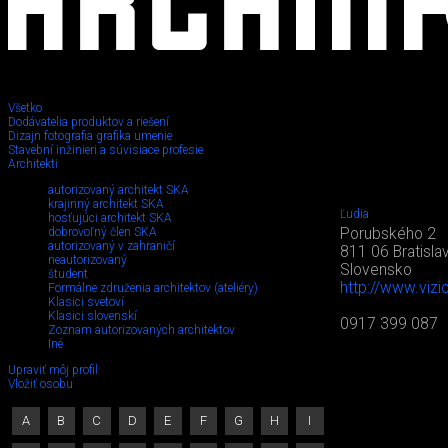
Všetko
Dodávatelia produktov a riešení
Dizajn fotografia grafika umenie
Stavební inžinieri a súvisiace profesie
Architekti
autorizovaný architekt SKA
krajinný architekt SKA
Ľudia
hosťujúci architekt SKA
dobrovoľný člen SKA
Porubského 2
autorizovaný v zahraničí
811 06 Bratisla
neautorizovaný
Slovensko
študent
http://www.vizi
Formálne združenia architektov (ateliéry)
Klasici svetoví
Klasici slovenskí
0917 399 087
Zoznam autorizovaných architektov
Iné
Upraviť môj profil
Vložiť osobu
A
B
C
D
E
F
G
H
I