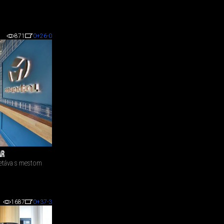
871
0
+26
-0
AR
retáva s mestom
1687
0
+37
-3