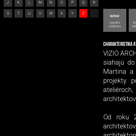
J
K
L
M
N
O
P
Q
R
S
T
U
V
W
X
Y
Z
navštív
k
stránku
te
CHARAKTERISTIKA A
VIZIO ARCHI
siahajú do
Martina a 
projekty 
ateliéroc
architektov
Od roku 2
architek
architekto