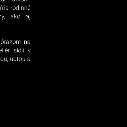
hŕňa rodinné
ry, ako aj
 dôrazom na
liér sídli v
rou, úctou a