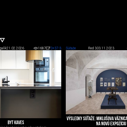
galík
21.02.2026
1687
0
+37
-3
Súťaže
Red 3
03.11.2023
VÝSLEDKY SÚŤAŽE: MIKLUŠOVA VÄZNIC
BYT KAVES
NA NOVÚ EXPOZÍCIU