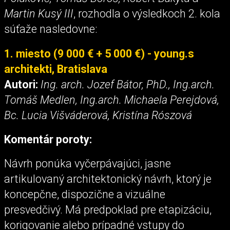
Martin Kusý III
, rozhodla o výsledkoch 2. kola
súťaže nasledovne:
1. miesto (9 000 € + 5 000 €) - young.s
architekti, Bratislava
Autori:
Ing. arch. Jozef Bátor, PhD., Ing.arch.
Tomáš Medlen, Ing.arch. Michaela Perejdová,
Bc. Lucia Višváderová, Kristína Rószová
Komentár poroty:
Návrh ponúka vyčerpávajúci, jasne
artikulovaný architektonický návrh, ktorý je
koncepčne, dispozične a vizuálne
presvedčivý. Má predpoklad pre etapizáciu,
korigovanie alebo prípadné vstupy do