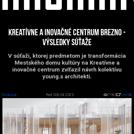
Kreatívne a inovačné centrum Brezno -
výsledky súťaže
V súťaži, ktorej predmetom je transformácia
Mestského domu kultúry na Kreatívne a
inovačné centrum zvíťazil návrh kolektívu
young.s architekti.
Diskusia
Red 3
06.04.2023
7183
0
+208