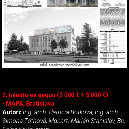
3. miesto ex aequo (3 000 € + 5 000 €)
- MAPA, Bratislava
Autori:
Ing. arch. Patrícia Botková, Ing. arch.
Simona Tóthová, Mgr.art. Marián Stanislav, Bc.