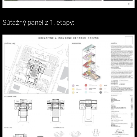
Súťažný panel z 1. etapy: