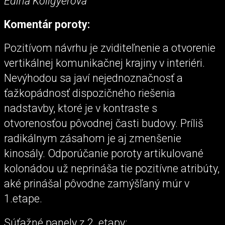
Edina Koligyerová
Komentár poroty:
Pozitívom návrhu je zviditeľnenie a otvorenie
vertikálnej komunikačnej krajiny v interiéri.
Nevýhodou sa javí nejednoznačnosť a
ťažkopádnosť dispozičného riešenia
nadstavby, ktoré je v kontraste s
otvorenosťou pôvodnej časti budovy. Príliš
radikálnym zásahom je aj zmenšenie
kinosály. Odporúčanie poroty artikulované
kolonádou už neprináša tie pozitívne atribúty,
aké prinášal pôvodne zamýšľaný múr v
1.etape.
Súťažné panely z 2. etapy: