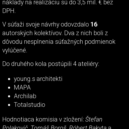
náklady na realizáciu sú do 3,5 mil. € bez
DPH.
V súťaži svoje návrhy odovzdalo
16
autorských kolektívov. Dva z nich boli z
dôvodu nesplnenia súťažných podmienok
vylúčené.
Do druhého kola postúpili 4 ateliéry:
young.s architekti
MAPA
Archilab
Totalstudio
Hodnotiaca komisia v zložení:
Štefan
Polakovič, Tomáš Boroš, Róbert Bakyta
a