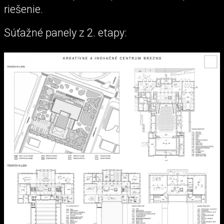
riešenie.
Súťažné panely z 2. etapy: