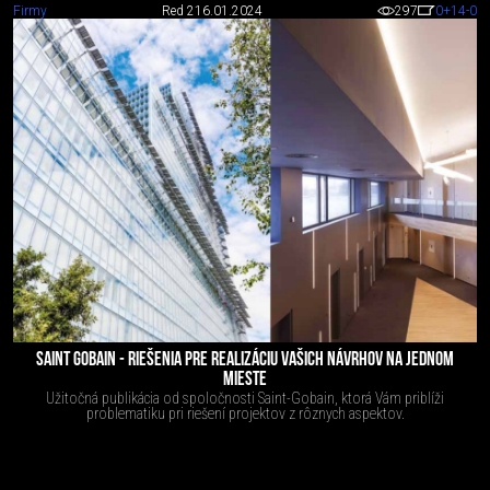
Firmy
Red 2
16.01.2024
297
0
+14
-0
SAINT GOBAIN - RIEŠENIA PRE REALIZÁCIU VAŠICH NÁVRHOV NA JEDNOM
MIESTE
Užitočná publikácia od spoločnosti Saint-Gobain, ktorá Vám priblíži
problematiku pri riešení projektov z rôznych aspektov.