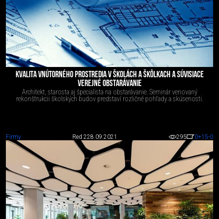
KVALITA VNÚTORNÉHO PROSTREDIA V ŠKOLÁCH A ŠKÔLKACH A SÚVISIACE
VEREJNÉ OBSTARÁVANIE
Architekt, starosta aj špecialista na obstarávanie. Seminár venovaný
rekonštrukcii školských budov predstaví rozličné pohľady a skúsenosti.
Firmy
Red 2
28.09.2021
295
0
+15
-0