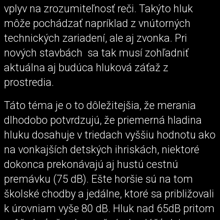
vplyv na zrozumiteľnosť reči. Takýto hluk
môže pochádzať napríklad z vnútorných
technických zariadení, ale aj zvonka. Pri
nových stavbách sa tak musí zohľadniť
aktuálna aj budúca hluková záťaž z
prostredia.
Táto téma je o to dôležitejšia, že merania
dlhodobo potvrdzujú, že priemerná hladina
hluku dosahuje v triedach vyššiu hodnotu ako
na vonkajších detských ihriskách, niektoré
dokonca prekonávajú aj hustú cestnú
premávku (75 dB). Ešte horšie sú na tom
školské chodby a jedálne, ktoré sa približovali
k úrovniam vyše 80 dB. Hluk nad 65dB pritom