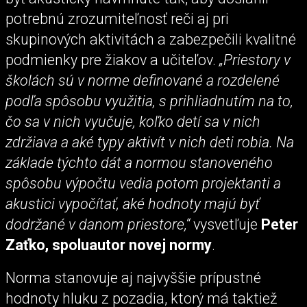
potrebnú zrozumiteľnosť reči aj pri
skupinových aktivitách a zabezpečili kvalitné
podmienky pre žiakov a učiteľov.
„Priestory v
školách sú v norme definované a rozdelené
podľa spôsobu využitia, s prihliadnutím na to,
čo sa v nich vyučuje, koľko detí sa v nich
zdržiava a aké typy aktivít v nich deti robia. Na
základe týchto dát a normou stanoveného
spôsobu výpočtu vedia potom projektanti a
akustici vypočítať, aké hodnoty majú byť
dodržané v danom priestore,“
vysvetľuje
Peter
Zaťko, spoluautor novej normy
.
Norma stanovuje aj najvyššie prípustné
hodnoty hluku z pozadia, ktorý má taktiež