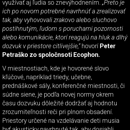
využívať aj ľudia so znevýhodnením.
„Preto je
ich po novom potrebné navrhnúť a zrealizovať
tak, aby vyhovovali zrakovo alebo sluchovo
postihnutým, ľudom s poruchami pozornosti
alebo komunikácie, ktorí reagujú na hluk a dlhý
dozvuk v priestore citlivejšie,“
hovorí
Peter
Petraško zo spoločnsoti Ecophon.
V miestnostiach, kde je hovorené slovo
kľúčové, napríklad triedy, učebne,
prednáškové sály, konferenčné miestnosti, či
súdne siene, je podľa novej normy okrem
času dozvuku dôležité dodržať aj hodnotu
zrozumiteľnosti reči pri plnom obsadení.
Priestory určené na vzdelávanie deti musia
byť akusticky navrhnuté tak, aby dosiahli