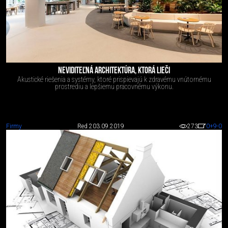
NEVIDITEĽNÁ ARCHITEKTÚRA, KTORÁ LIEČI
Akustické riešenia a systémy, ktoré prispievajú k zdravému vnútornému
prostrediu a lepšiemu pracovnému výkonu.
Firmy
Red 2
03.09.2019
273
0
+9
-0