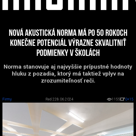
Nová akustická norma má po 50 rokoch
konečne potenciál výrazne skvalitniť
podmienky v školách
Norma stanovuje aj najvyššie prípustné hodnoty
hluku z pozadia, ktorý má taktiež vplyv na
zrozumiteľnosť reči.
Firmy
Red 2
28.06.2024
1155
0
+15