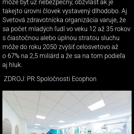
môže byť už nebezpečný, obzvlášť ak je
takejto úrovni človek vystavený dlhodobo. Aj
Svetová zdravotnícka organizácia varuje, že
sa počet mladých ľudí vo veku 12 až 35 rokov
s čiastočnou alebo úplnou stratou sluchu
môže do roku 2050 zvýšiť celosvetovo až
o 67% na 2,5 miliárd a že sa na tom podieľa
aj hluk.
ZDROJ: PR Spoločnosti Ecophon