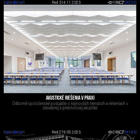
Kalendárium
Red 3
14.11.2023
198
0
+23
-0
AKUSTICKÉ RIEŠENIA V PRAXI
Odborné spoločenské podujatie o najnovších trendoch a riešeniach v
stavebnej a priestorovej akustike
Kalendárium
Red 2
19.05.2023
298
0
+14
-0