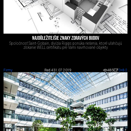
NAJDÔLEŽITEJŠIE ZNAKY ZDRAVÝCH BUDOV
Spoločnosť Saint-Gobain, divízia Rigips ponúka riešenia, ktoré uľahčujú
získanie WELL certifikátu pre Vami navrhované objekty
Firmy
Red 4
31.07.2019
485
0
+8
-2