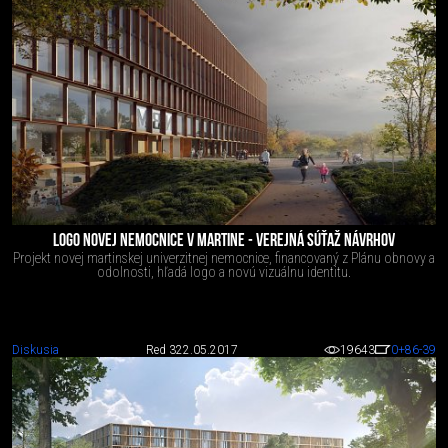
LOGO NOVEJ NEMOCNICE V MARTINE - VEREJNÁ SÚŤAŽ NÁVRHOV
Projekt novej martinskej univerzitnej nemocnice, financovaný z Plánu obnovy a
odolnosti, hľadá logo a novú vizuálnu identitu.
Diskusia
Red 3
22.05.2017
19643
0
+86
-39