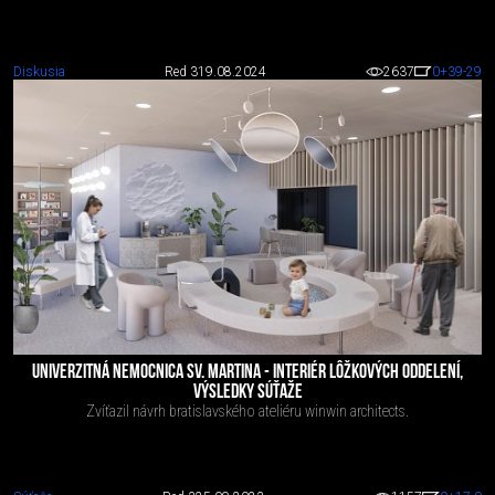
Diskusia
Red 3
19.08.2024
2637
0
+39
-29
UNIVERZITNÁ NEMOCNICA SV. MARTINA - INTERIÉR LÔŽKOVÝCH ODDELENÍ,
VÝSLEDKY SÚŤAŽE
Zvíťazil návrh bratislavského ateliéru winwin architects.