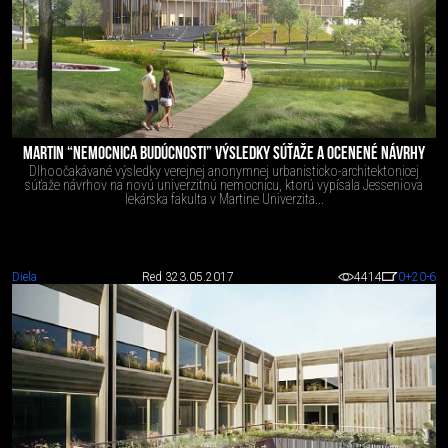
MARTIN “NEMOCNICA BUDÚCNOSTI” VÝSLEDKY SÚŤAŽE A OCENENÉ NÁVRHY
Dlhoočakávané výsledky verejnej anonymnej urbanisticko-architektonicej
súťaže návrhov na novú univerzitnú nemocnicu, ktorú vypísala Jesseniova
lekárska fakulta v Martine Univerzita...
Diela
Red 3
23.05.2017
4414
0
+20
-6