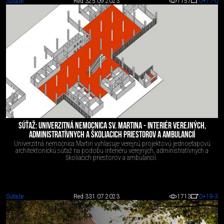
Súťaže
Red 3
25.09.2023
1157
0
+17
-0
SÚŤAŽ: UNIVERZITNÁ NEMOCNICA SV. MARTINA - INTERIÉR VEREJNÝCH,
ADMINISTRATÍVNYCH A ŠKOLIACICH PRIESTOROV A AMBULANCIÍ
Univerzitná nemocnica Martin vyhlasuje verejnú projektovú jednoetapovú
architektonickú súťaž na podobu interiéru verejných, administratívnych a
školiacich priestorov a ambulancií.
Súťaže
Red 3
31.07.2023
1713
0
+19
-3