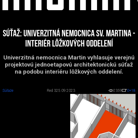
Súťaž: Univerzitná nemocnica sv. Martina -
Interiér lôžkových oddelení
Univerzitná nemocnica Martin vyhlasuje verejnú
projektovú jednoetapovú architektonickú súťaž
na podobu interiéru lôžkových oddelení.
Súťaže
Red 3
25.09.2023
2359
0
+18