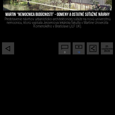
MARTIN “NEMOCNICA BUDÚCNOSTI” - ODMENY A OSTATNÉ SÚŤAŽNÉ NÁVRHY
Predstavenie návrhov urbanisticko-architektonicej súťaže na novú univerzitnú
nemocnicu, ktorú vypísala Jesseniova lekárska fakulta v Martine Univerzita
Komenského v Bratislave (JLF UK).
25.
september
2023
0
18