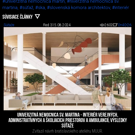
#univerzitná nemocnica martin,
#niverzitná nemocnica sv.
martina,
#súťaž,
#ska,
#slovenská komora architektov,
#interiér
SÚVISIACE ČLÁNKY
Súťaže
Red 3
15.08.2024
2602
0
+40
-26
UNIVERZITNÁ NEMOCNICA SV. MARTINA - INTERIÉR VEREJNÝCH,
ADMINISTRATÍVNYCH A ŠKOLIACICH PRIESTOROV A AMBULANCIÍ, VÝSLEDKY
SÚŤAŽE
Zvíťazil návrh bratislavského ateliéru MUUR.