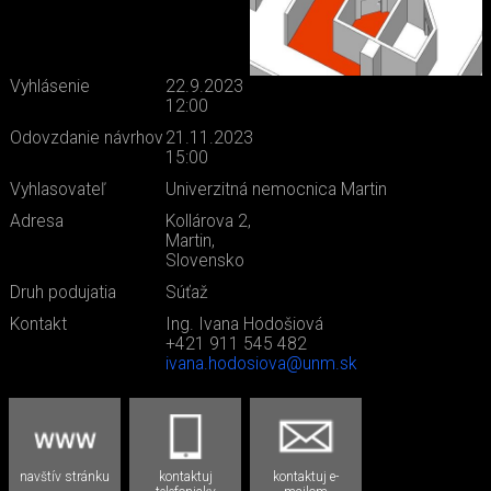
Vyhlásenie
22.9.2023
12:00
Odovzdanie návrhov
21.11.2023
15:00
Vyhlasovateľ
Univerzitná nemocnica Martin
Adresa
Kollárova 2,
Martin,
Slovensko
Druh podujatia
Súťaž
Kontakt
Ing. Ivana Hodošiová
+421 911 545 482
ivana.hodosiova@unm.sk
navštív stránku
kontaktuj
kontaktuj e-