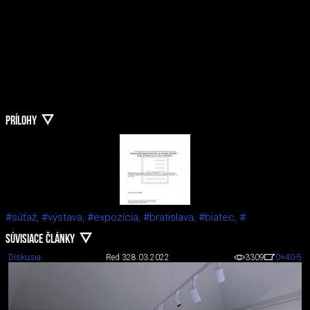
PRÍLOHY
#súťaž,
#výstava,
#expozícia,
#bratislava,
#biatec,
#
SÚVISIACE ČLÁNKY
Diskusia
Red 3
28.03.2022
3309
0
+40
-5