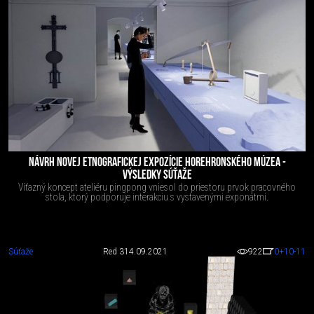
NÁVRH NOVEJ ETNOGRAFICKEJ EXPOZÍCIE HOREHRONSKÉHO MÚZEA -
VÝSLEDKY SÚŤAŽE
Víťazný koncept ateliéru pingpong vniesol do priestoru prvok pracovného
stola, ktorý podporuje interakciu s vystavenými exponátmi.
Súťaže
Red 3
14.09.2021
922
0
+10
-11