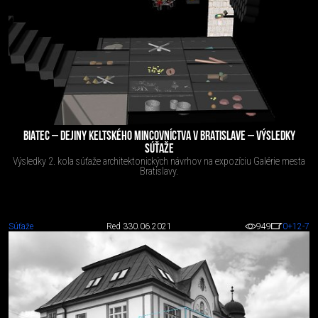
BIATEC – DEJINY KELTSKÉHO MINCOVNÍCTVA V BRATISLAVE – VÝSLEDKY
SÚŤAŽE
Výsledky 2. kola súťaže architektonických návrhov na expozíciu Galérie mesta
Bratislavy.
Súťaže
Red 3
30.06.2021
949
0
+12
-7