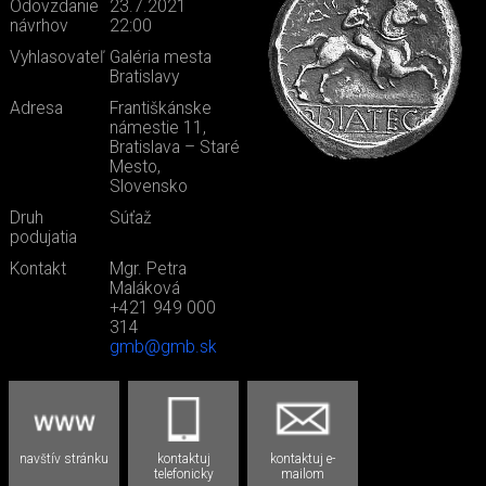
Odovzdanie
23.7.2021
návrhov
22:00
Vyhlasovateľ
Galéria mesta
Bratislavy
Adresa
Františkánske
námestie 11,
Bratislava – Staré
Mesto,
Slovensko
Druh
Súťaž
podujatia
Kontakt
Mgr. Petra
Maláková
+421 949 000
314
gmb@gmb.sk
navštív stránku
kontaktuj
kontaktuj e-
telefonicky
mailom