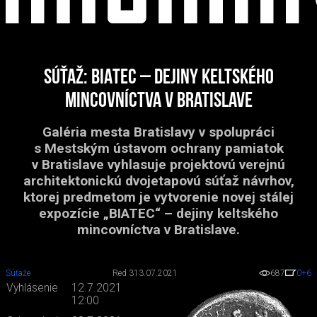
Súťaž: BIATEC – dejiny keltského
mincovníctva v Bratislave
Galéria mesta Bratislavy v spolupráci
s Mestským ústavom ochrany pamiatok
v Bratislave vyhlasuje projektovú verejnú
architektonickú dvojetapovú súťaž návrhov,
ktorej predmetom je vytvorenie novej stálej
expozície „BIATEC“ – dejiny keltského
mincovníctva v Bratislave.
Súťaže
Red 3
13.07.2021
687
0
+6
Vyhlásenie
12.7.2021
12:00