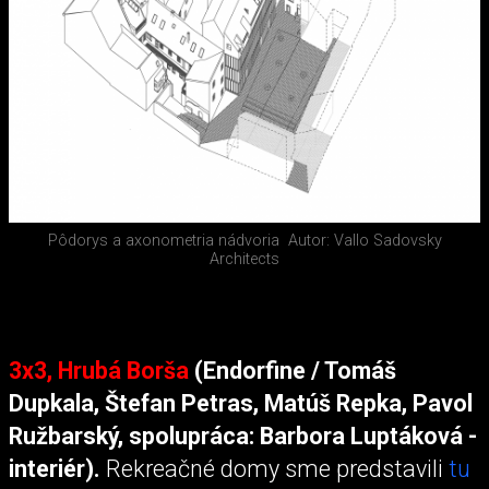
Pôdorys a axonometria nádvoria
Autor: Vallo Sadovsky
Architects
3x3, Hrubá Borša
(Endorfine / Tomáš
Dupkala, Štefan Petras, Matúš Repka, Pavol
Ružbarský, spolupráca: Barbora Luptáková -
interiér).
Rekreačné domy sme predstavili
tu