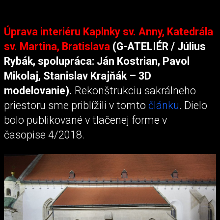
Úprava interiéru Kaplnky sv. Anny, Katedrála
sv. Martina, Bratislava
(G-ATELIÉR / Július
Rybák, spolupráca: Ján Kostrian, Pavol
Mikolaj, Stanislav Krajňák – 3D
modelovanie).
Rekonštrukciu sakrálneho
priestoru sme priblížili v tomto
článku
. Dielo
bolo publikované v tlačenej forme v
časopise 4/2018.