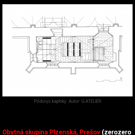
Pôdorys kaplnky
Autor: G-ATELIÉR
Obytná skupina Plzenská, Prešov
(zerozero