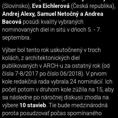
(Slovinsko),
Eva Eichlerová
(Česká republika),
Andrej Alexy, Samuel Netočný a Andrea
Bacová
posúdi kvality vybraných
nominovaných diel in sitú v dňoch 5. - 7.
septembra.
Výber bol tento rok uskutočnený v troch
kolách, z architektonických diel
publikovaných v ARCH-u za ostatný rok (od
čísla 7-8/2017 po číslo 06/2018). V prvom
kole redakčná rada vybrala 24 nominácií. Ich
počet potom v druhom kole zúžila na 15, aby
sa následne po náročnej diskusii zhodla na
výbere
10 stavieb
. Tie bude medzinárodná
porota posudzovať počas spomínaného