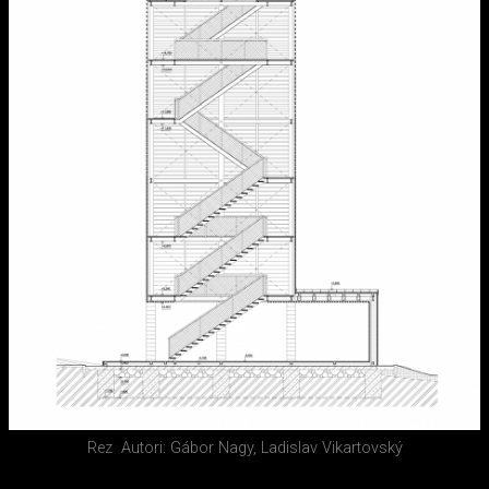
Rez
Autori: Gábor Nagy, Ladislav Vikartovský