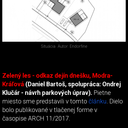
Situácia
Autor: Endorfine
Zelený les - odkaz dejín dnešku, Modra-
Kráľová
(Daniel Bartoš, spolupráca: Ondrej
Klučár - návrh parkových úprav).
Pietne
miesto sme predstavili v tomto
článku
. Dielo
bolo publikované v tlačenej forme v
časopise ARCH 11/2017.