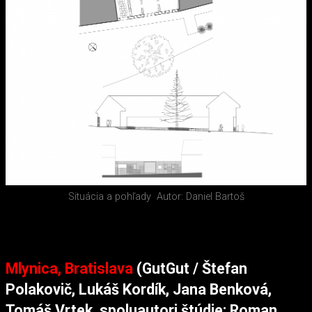
Situácia a pohľady
Autor: Daniel Bartoš
Mlynica, Bratislava
(GutGut / Štefan
Polakovič, Lukáš Kordík, Jana Benková,
Tomáš Vrtek, spoluautori štúdie: Roman