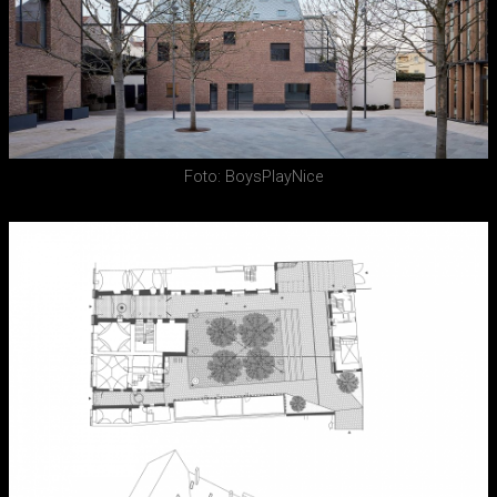
Foto: BoysPlayNice