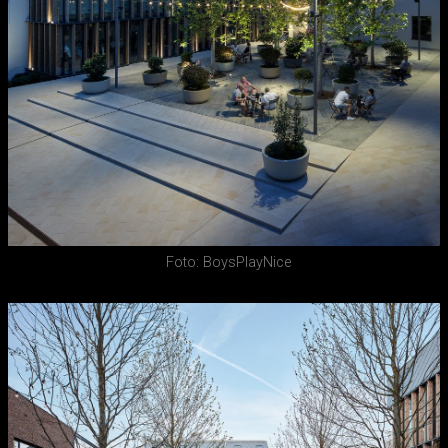
Foto: BoysPlayNice