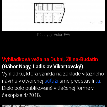
Pôdorysy
Autor: FVA
Vyhliadková veža na Dubni, Žilina-Budatín
(Gábor Nagy, Ladislav Vikartovský).
Vyhliadku, ktorá vznikla na základe víťazného
návrhu v otvorenej
súťaži
sme predstavili
tu
.
Dielo bolo publikované v tlačenej forme v
časopise 4/2018.