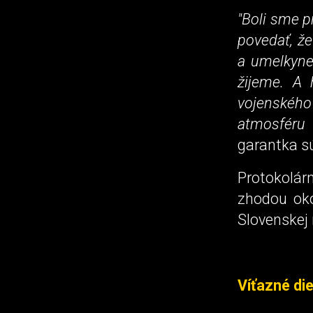
"Boli sme 
povedať, ž
a umelkyne,
žijeme. A 
vojenského
atmosféru u
garantka s
Protokolárn
zhodou oko
Slovenskej
Víťazné die