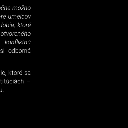
točne možno
pre umelcov
dobia, ktoré
 otvoreného
 konfliktnú
 si odborná
ie, ktoré sa
titúciách –
u.