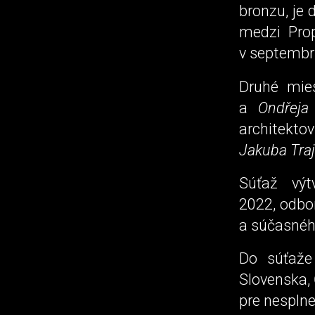
bronzu, je 
medzi Pro
v septembr
Druhé mie
a
Ondřeja
architekt
Jakuba Traj
Súťaž výt
2022, odbo
a súčasnéh
Do súťaže 
Slovenska,
pre nespln