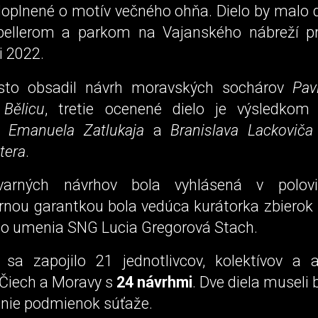
doplnené o motív večného ohňa. Dielo by malo 
pellerom a parkom na Vajanského nábreží pr
i 2022.
sto obsadil návrh moravských sochárov
Pav
 Bělicu
, tretie ocenené dielo je výsledkom
ov
Emanuela Zatlukaja
a
Branislava Lackoviča
tera
.
varných návrhov bola vyhlásená v polovi
rnou garantkou bola vedúca kurátorka zbiero
o umenia SNG Lucia Gregorová Stach.
sa zapojilo 21 jednotlivcov, kolektívov a a
 Čiech a Moravy s
24 návrhmi
. Dve diela museli 
enie podmienok súťaže.