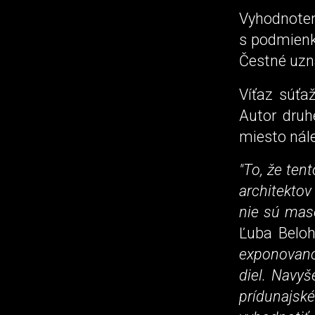
Vyhodnot
s podmienk
Čestné uzn
Víťaz súťa
Autor druh
miesto nále
"To, že ten
architektov
nie sú masov
Ľuba Beloh
exponovano
diel. Navyš
prídunajsk