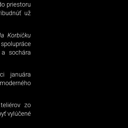
do priestoru
ibudnúť už
la Korbičku
 spolupráce
a sochára
ci januára
k moderného
teliérov zo
byť vylúčené