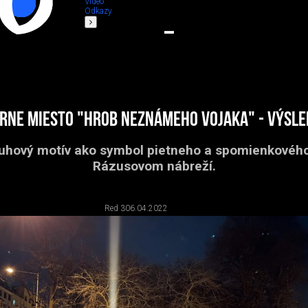
Video
Odkazy
rne miesto "Hrob neznámeho vojaka" - výsle
ruhový motív ako symbol pietneho a spomienkovéh
Rázusovom nábreží.
Red 3
06.04.2022