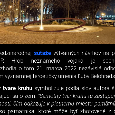
edzinárodnej
súťaže
výtvarných návrhov na p
SR Hrob neznámeho vojaka je so
ozhodla o tom 21. marca 2022 nezávislá odb
m významnej teroetičky umenia Ľuby Belohrads
v tvare kruhu
symbolizuje podla slov autora š
rajúci sa o zem.
"Samotný tvar kruhu tu zastupu
nosti, čím odkazuje k pietnemu miestu pamätník
eso pamätníka, ktoré môže byť zhotovené z 