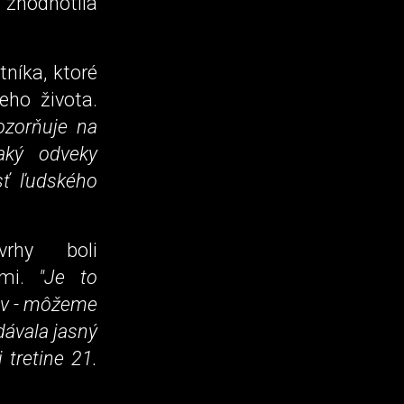
zhodnotila
níka, ktoré
eho života.
ozorňuje na
aký odveky
sť ľudského
vrhy boli
ami.
"Je to
kov - môžeme
dávala jasný
 tretine 21.