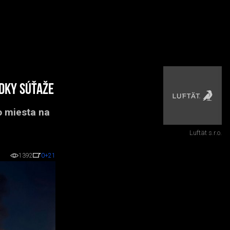
dky súťaže
o miesta na
Luftät s.r.o.
1392
0
+21