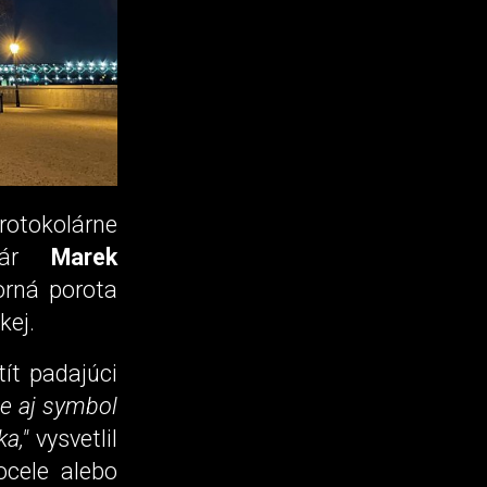
rotokolárne
chár
Marek
orná porota
kej.
tít padajúci
je aj symbol
a,"
vysvetlil
ocele alebo