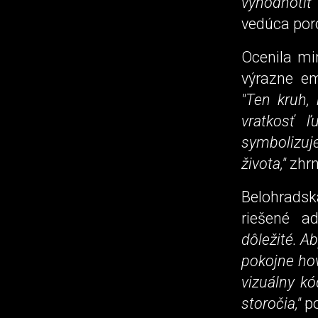
vyhodnotiť
vedúca por
Ocenila mi
výrazne em
"Ten kruh,
vratkosť 
symbolizuj
života,"
zhrn
Belohrad
riešené a
dôležité. A
pokojne hov
vizuálny kó
storočia,"
po