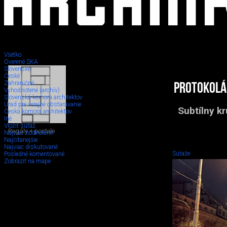
Všetko
Overené SKA
Slovenské
České
Zahraničné
Protokolá
Vyhodnotené (archív)
Slovenská komora architektov
Úrad pre verejné obstarávanie
Subtílny k
Česká komora architektov
Iné
Vložiť súťaž
Regály + postele
Najviac hodnotené
Najčítanejšie
Najviac diskutované
Súťaže
Posledné komentované
Zobraziť na mape