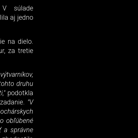
 V súlade
la aj jedno
e na dielo.
, za tretie
výtvarníkov,
 tohto druhu
,"
podotkla
 zadanie.
"V
sochárskych
e o obľúbené
ť a správne