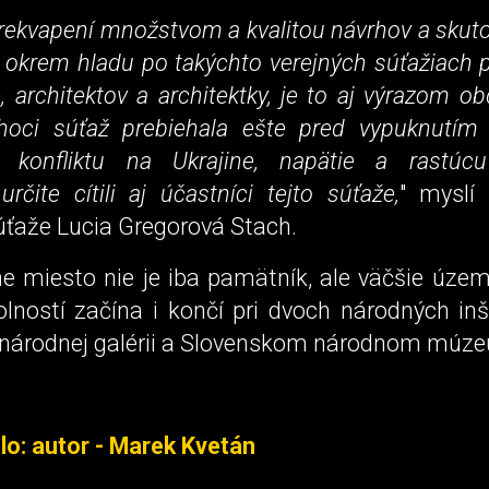
prekvapení množstvom a kvalitou návrhov a sku
e okrem hladu po takýchto verejných súťažiach 
 architektov a architektky, je to aj výrazom ob
hoci súťaž prebiehala ešte pred vypuknutím
 konfliktu na Ukrajine, napätie a rastúcu
rčite cítili aj účastníci tejto súťaže,
" myslí
úťaže Lucia Gregorová Stach.
e miesto nie je iba pamätník, ale väčšie územ
lností začína i končí pri dvoch národných inš
 národnej galérii a Slovenskom národnom múze
lo: autor - Marek Kvetán