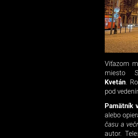
Víťazom m
miesto 
Kvetán
. R
pod vedení
Pamätník 
alebo opie
času a več
autor. Tel