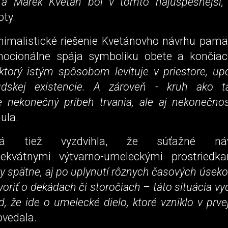
 a Marek Kvetán bol v tomto najúspešnejší,"
oty.
nimalistické riešenie Kvetánovho návrhu pamät
ocionálne spája symboliku obete a končiac
 ktorý istým spôsobom levituje v priestore, up
ľudskej existencie. A zároveň - kruh ako t
e nekonečný príbeh trvania, ale aj nekonečno
ula.
ská tiež vyzdvihla, že súťažné ná
dekvátnymi výtvarno-umeleckými prostriedk
by spätne, aj po uplynutí rôznych časových úse
oriť o dekádach či storočiach – táto situácia vy
d, že ide o umelecké dielo, ktoré vzniklo v prvej
vedala.