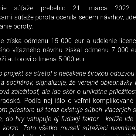
enie súťaže prebehlo 21. marca 2022.
ami súťaže porota ocenila sedem návrhov, udeli
anie poroty.
že získa odmenu 15 000 eur a udelenie licenci
ého víťazného návrhu získal odmenu 7 000 eur
ží autorovi odmena 5 000 eur.
to projekt sa stretol s nečakane širokou odozvou 
 a sochárov, signalizuje, že verejné objednávky
á záležitosť, ale ide skôr o unikátne príležitosti
radská. Podľa nej išlo o veľmi komplikované
m priestore už teraz existuje súbeh viacerých 
e, do hry vstupuje aj ľudský faktor - keďže id
é korzo. Toto všetko museli súťažiaci navníma