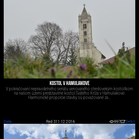
KOSTOL V HAMULIAKOVE
V pokračovaní nepravidelného seriálu venovaného stredovekým kostolíkom
na našom území predstavíme kostol Svätého Kríža v Hamuliakove.
Harmonické proporcie stavby sú považované za...
Diela
Red 3
11.12.2016
997
0
+9
-1