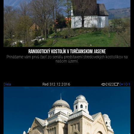
RANOGOTICKÝ KOSTOLÍK V TURČIANSKOM JASENE
Prinášame vám prvú časť zo seriálu predstavení stredovekých kostolíkov na
našom území.
Diela
Red 3
12.12.2016
2622
0
+10
-1