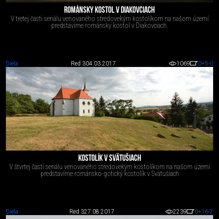
ROMÁNSKY KOSTOL V DIAKOVCIACH
V tretej časti seriálu venovaného stredovekým kostolíkom na našom území
predstavíme románsky kostol v Diakovciach.
Diela
Red 3
04.03.2017
1069
0
+5
-0
KOSTOLÍK V SVÄTUŠIACH
V štvrtej časti seriálu venovaného stredovekým kostolíkom na našom území
predstavíme románsko-gotický kostolík v Svätušiach
Diela
Red 3
27.08.2017
2239
0
+16
-2