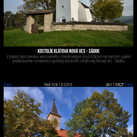
KOSTOLÍK KLÁTOVA NOVÁ VES - SÁDOK
V piatej časti seriálu venovaného stredovekým kostolíkom na našom území
predstavíme románsko-gotický kostolík v Klátovej Novej Vsi - Sádku
Diela
Red 3
18.10.2015
1739
0
+6
-2