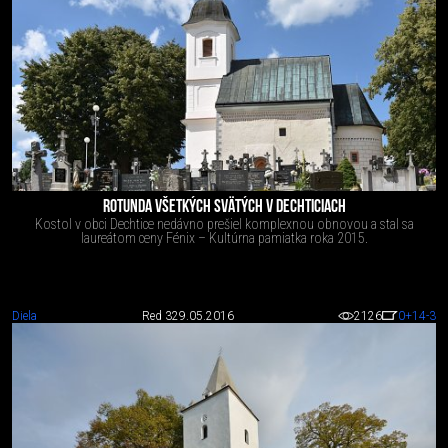
ROTUNDA VŠETKÝCH SVÄTÝCH V DECHTICIACH
Kostol v obci Dechtice nedávno prešiel komplexnou obnovou a stal sa
laureátom ceny Fénix – Kultúrna pamiatka roka 2015.
Diela
Red 3
29.05.2016
2126
0
+14
-3