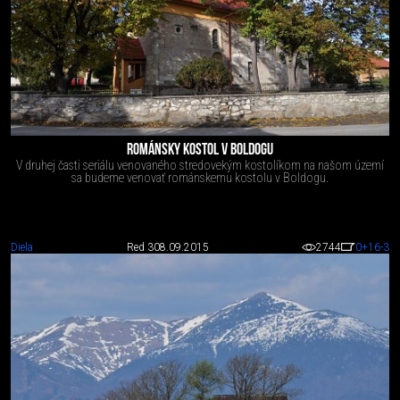
ROMÁNSKY KOSTOL V BOLDOGU
V druhej časti seriálu venovaného stredovekým kostolíkom na našom území
sa budeme venovať románskemu kostolu v Boldogu.
Diela
Red 3
08.09.2015
2744
0
+16
-3