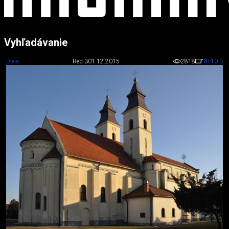
Vyhľadávanie
Diela
Red 3
01.12.2015
2818
0
+10
-3