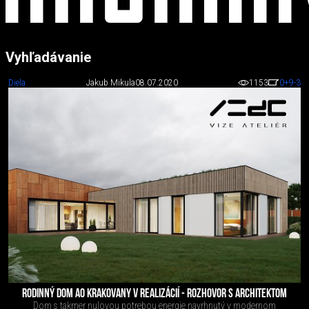
Vyhľadávanie
Diela
Jakub Mikula
08.07.2020
1153
0
+9
-3
RODINNÝ DOM A0 KRAKOVANY V REALIZÁCIÍ - ROZHOVOR S ARCHITEKTOM
Dom s takmer nulovou potrebou energie navrhnutý v modernom