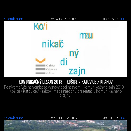
Kalendárium
Red 4
17.09.2018
216
0
+1
-0
KOMUNIKAČNÝ DIZAJN 2018 – KOŠICE / KATOVICE / KRAKOV
Pozývame Vás na vernisáže výstavy pod názvom „Komunikačný dizajn 2018 –
Košice / Katovice / Krakov“, medzinárodnú prezentáciu komunikačného
dizajnu.
Kalendárium
Red 3
11.03.2016
805
0
+4
-0