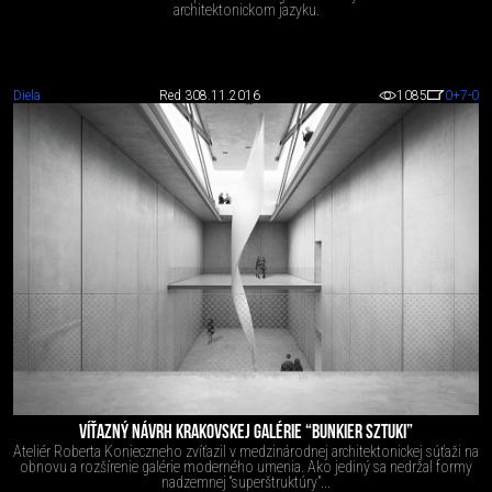
architektonickom jazyku.
Diela
Red 3
08.11.2016
1085
0
+7
-0
VÍŤAZNÝ NÁVRH KRAKOVSKEJ GALÉRIE “BUNKIER SZTUKI”
Ateliér Roberta Konieczneho zvíťazil v medzinárodnej architektonickej súťaži na
obnovu a rozšírenie galérie moderného umenia. Ako jediný sa nedržal formy
nadzemnej “superštruktúry”...