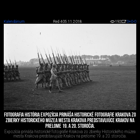
Kalendárium
Red 4
05.11.2018
192
0
+0
-0
FOTOGRAFIA HISTÓRIA EXPOZÍCIA PRINÁŠA HISTORICKÉ FOTOGRAFIE KRAKOVA ZO
ZBIERKY HISTORICKÉHO MÚZEA MESTA KRAKOVA PREDSTAVUJÚCE KRAKOV NA
PRELOME 19. A 20. STOROČIA.
Expozícia prináša historické fotografie Krakova zo zbierky Historického múzea
mesta Krakova predstavujúce Krakov na prelome 19. a 20. storočia.