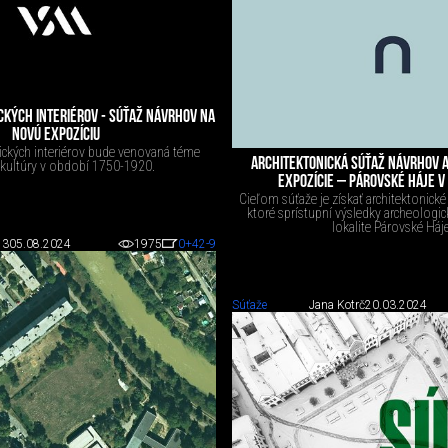
ICKÝCH INTERIÉROV - SÚŤAŽ NÁVRHOV NA
NOVÚ EXPOZÍCIU
rických interiérov bude venovaná téme
ARCHITEKTONICKÁ SÚŤAŽ NÁVRHOV 
 kultúry v období 1750-1920.
EXPOZÍCIE – PÁROVSKÉ HÁJE V
Cieľom súťaže je získať architektonické 
ktoré sprístupní výsledky archeologi
lokalite Párovské Háje
 3
05.08.2024
1975
0
+42
-9
Súťaže
Jana Kotrč
20.03.2024