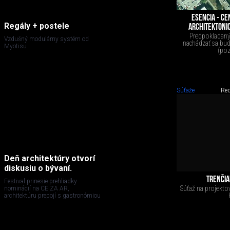
ESENCIA - CE
Regály + postele
ARCHITEKTONIC
Predpokladaný 
Vzdušný modulárny systém od
nachádzať sa bud
Myotisu
(poz
Súťaže
Red
Deň architektúry otvorí
diskusiu o bývaní.
TRENČIA
Festival prinesie prehliadky
Súťaž na projekto
nominácií na CE ZA AR,
architektúru prepojí s gastronómiou