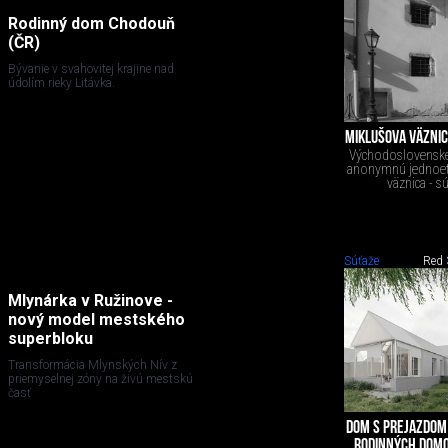
Rodinný dom Chodouň
(ČR)
Bývanie v svahovitej krajine nad
údolím rieky Litávka.
MIKLUŠOVA VÄZNIC
Východoslovenské
anonymnú jednoeta
väznica - s
Súťaže
Red 
Mlynárka v Ružinove -
nový model mestského
superbloku
Transformácia Mlynských Nív z
priemyselnej zóny na živú mestskú
časť
DOM S PREJAZDOM 
RODINNÝCH DOMOV