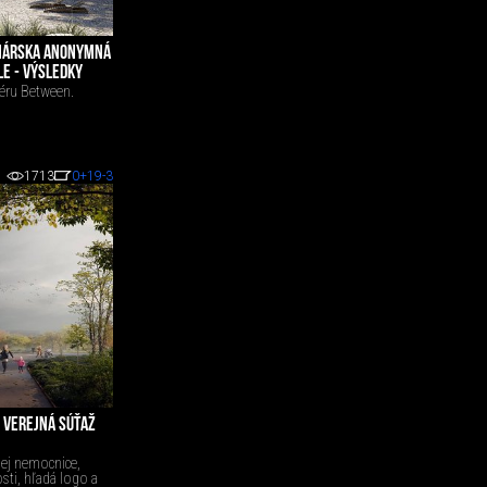
INÁRSKA ANONYMNÁ
E - VÝSLEDKY
iéru Between.
1713
0
+19
-3
- VEREJNÁ SÚŤAŽ
nej nemocnice,
ti, hľadá logo a