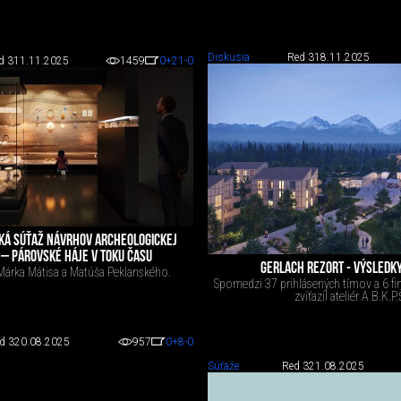
Diskusia
Red 3
18.11.2025
d 3
11.11.2025
1459
0
+21
-0
KÁ SÚŤAŽ NÁVRHOV ARCHEOLOGICKEJ
 – PÁROVSKÉ HÁJE V TOKU ČASU
GERLACH REZORT - VÝSLEDK
 Márka Mátisa a Matúša Peklanského.
Spomedzi 37 prihlásených tímov a 6 fi
zvíťazil ateliér A B.K.P.
d 3
20.08.2025
957
0
+8
-0
Súťaže
Red 3
21.08.2025