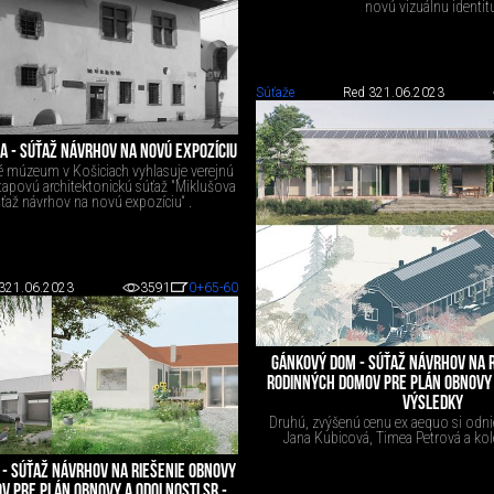
novú vizuálnu identit
Súťaže
Red 3
21.06.2023
A - SÚŤAŽ NÁVRHOV NA NOVÚ EXPOZÍCIU
 múzeum v Košiciach vyhlasuje verejnú
povú architektonickú súťaž "Miklušova
úťaž návrhov na novú expozíciu“ .
3
21.06.2023
3591
0
+65
-60
GÁNKOVÝ DOM - SÚŤAŽ NÁVRHOV NA 
RODINNÝCH DOMOV PRE PLÁN OBNOVY 
VÝSLEDKY
Druhú, zvýšenú cenu ex aequo si odni
Jana Kubicová, Timea Petrová a kolek
- SÚŤAŽ NÁVRHOV NA RIEŠENIE OBNOVY
 PRE PLÁN OBNOVY A ODOLNOSTI SR -