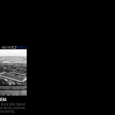
2655
0
+32
-0
RÉNA
 ktorá skĺbi hlavné
vé športy, kultúrne,
é aktivity.