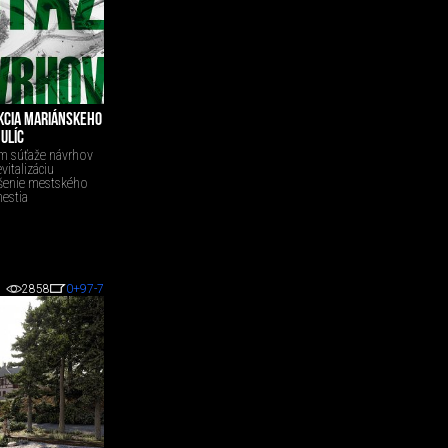
UKCIA MARIÁNSKEHO
ULÍC
om súťaže návrhov
vitalizáciu
ešenie mestského
estia
2858
0
+97
-7