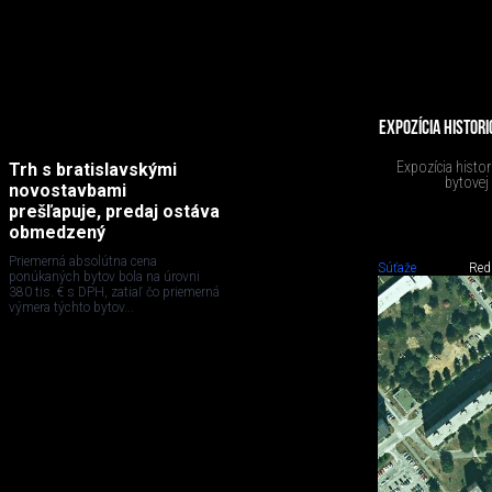
EXPOZÍCIA HISTOR
Expozícia histo
Trh s bratislavskými
bytovej
novostavbami
prešľapuje, predaj ostáva
obmedzený
Priemerná absolútna cena
Súťaže
Red
ponúkaných bytov bola na úrovni
380 tis. € s DPH, zatiaľ čo priemerná
výmera týchto bytov...