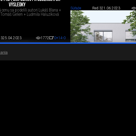
VÝSLEDKY
Súťaže
Red 3
21.06.2023
cenu sa podelili autori Lukáš Blana +
Tomáš Gelien + Ludmila Haluzíková
 3
25.04.2023
1772
0
+14
-0
ania
MESTSKÁ RADOVKA - SÚŤAŽ NÁVRHOV N
RODINNÝCH DOMOV PRE PLÁN OBNOVY 
VÝSLEDKY SÚŤAŽE
ENTRUM NÁRODNÉHO PARKU SLOVENSKÝ
Zvíťazil návrh Dávida Husára a M
KRAS
nonymná architektonická súťaž návrhov.
Súťaže
Red 3
28.03.2023
 3
24.03.2023
2035
0
+10
-3