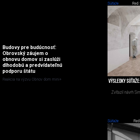
Súťaže
Red 
Budovy pre budúcnosť:
Obrovský záujem o
obnovu domov si zaslúži
dlhodobú a predvídateľnú
podporu štátu
Reakcia na výzvu Obnov dom mini+
VÝSLEDKY SÚŤAŽE:
Zvíťazil návrh Si
Súťaže
Red