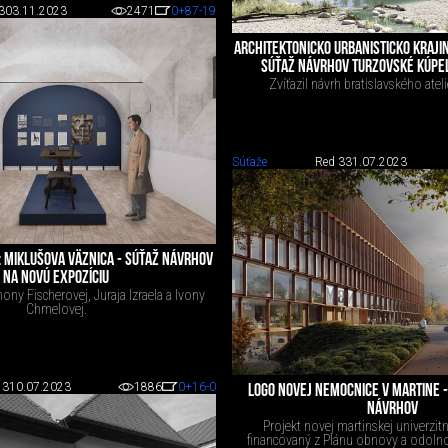
3
03.11.2023
2471
0
+87
-19
ARCHITEKTONICKO URBANISTICKO KRAJ
SÚŤAŽ NÁVRHOV TURZOVSKÉ KÚPEL
Zvíťazil návrh bratislavského atel
Súťaže
Red 3
31.07.2023
 MIKLUŠOVA VÄZNICA - SÚŤAŽ NÁVRHOV
NA NOVÚ EXPOZÍCIU
mony Fischerovej, Juraja Izraela a Ivony
Chmelovej.
 3
10.07.2023
1886
0
+16
-0
LOGO NOVEJ NEMOCNICE V MARTINE 
NÁVRHOV
Projekt novej martinskej univerzit
financovaný z Plánu obnovy a odolnos