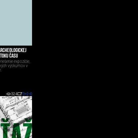
ARCHEOLOGICKEJ
 TOKU ČASU
riešenie expozície,
ckých výskumov v
.
324
0
+2
-0