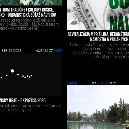
NTRUM TRADIČNEJ KULTÚRY KOŠICE,
KO - URBANISTICKÁ SÚŤAŽ NÁVRHOV
rozpočet na projekt je 25 mil. eur a
e v lokalite Košice – MČ Nad Jazerom
emok vo vlastníctve KSK)
REVITALIZÁCIA MPR ŽILINA, REKONŠTR
NÁMESTIA A PRIĽAHLÝCH 
Cieľom mesta Žilina je prostredníctv
nájsť riešenia pre komplexnú re
 3
18.12.2023
1937
0
+8
-2
historického centra s dôrazom na ri
interiéru Mariánskeho nám
...
Súťaže
Red 3
07.11.2023
NSKY HRAD - EXPOZÍCIA 2026
vú dokumentáciu expozície Trenčiansky
hrad, časť horný hrad.