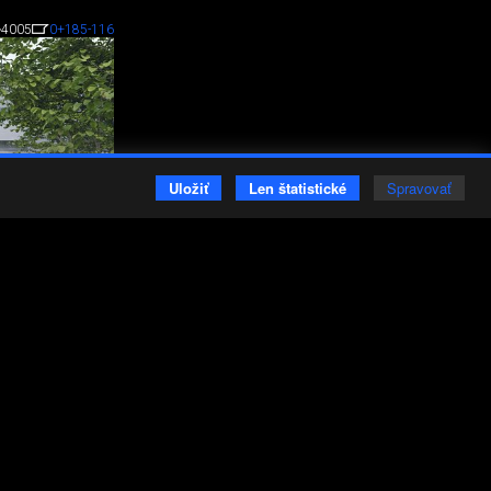
4005
0
+185
-116
Uložiť
Len štatistické
Spravovať
A RIEŠENIE OBNOVY
A ODOLNOSTI SR -
ichala Dindu.
1787
0
+6
-2