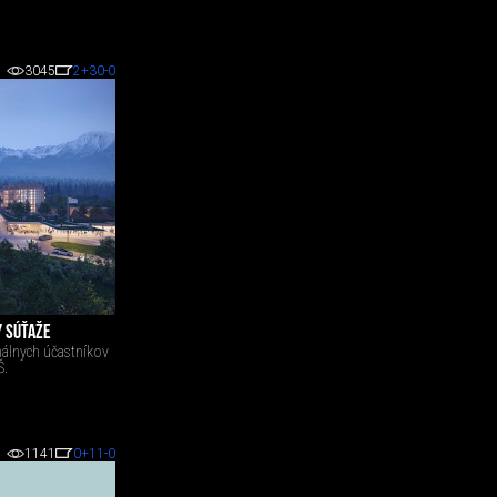
3045
2
+30
-0
Y SÚŤAŽE
nálnych účastníkov
Š.
1141
0
+11
-0