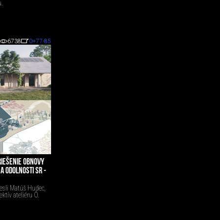
u.
6738
0
+77
-85
RIEŠENIE OBNOVY
A ODOLNOSTI SR -
esli Matúš Hudec,
tív ateliéru Ô.