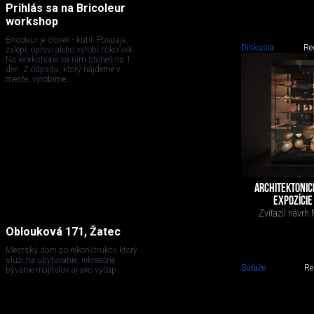
Prihlás sa na Bricoleur
workshop
Bricoleur je človek - kutil. Pospája,
Diskusia
Re
zalepí, opraví alebo vyrobí čokoľvek.
Na workshope sa ním staneš na 1
deň. Z odpadu, ktorý nájdeme v
meste, vyrobíme...
ARCHITEKTONIC
EXPOZÍCIE
Zvíťazil návrh
Oblouková 171, Žatec
Mestský dom po rekonštrukcii ktorý
slúži na ubytovanie, rekreačné
Súťaže
Re
bývanie majiteľov aj ako výčap.