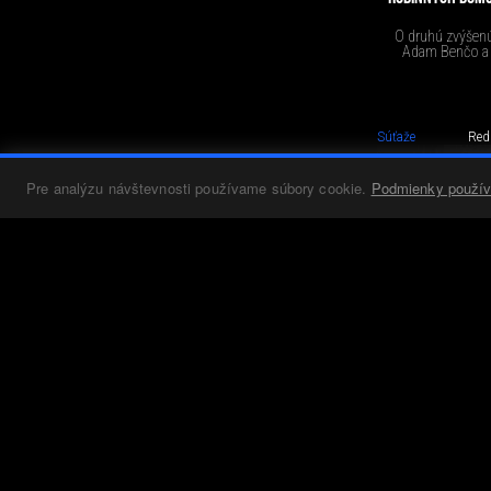
O druhú zvýšenú 
Adam Benčo a 
Súťaže
Red
Saint-Gobain
Pre analýzu návštevnosti používame súbory cookie.
Podmienky použív
Architecture Student
Contest 2026
Výsledky medzinárodného kola
obľúbenej študentskej súťaže.
NÁVŠTEVNÍCKE C
Užšia verejná nea
Súťaže
Red