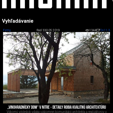
Vyhľadávanie
Firmy
Red 3
30.05.2019
1344
0
+11
-3
„VINOHRADNÍCKY DOM“ V NITRE - DETAILY ROBIA KVALITNÚ ARCHITEKTÚRU
Výborný výsledok vďaka vzájomnej komunikácii architekta a realizátorov v