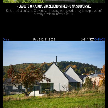
HLASUJTE O NAJKRAJŠIU ZELENÚ STRECHU NA SLOVENSKU
Každoročná súťaž na Slovensku, ktorá sa venuje odbornej téme pre zelené
strechy a zelenú infraštruktúru.
Diela
Red 3
12.11.2023
2114
0
+18
-52