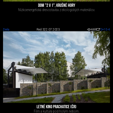
DOM "2 V 1", KRUŠNÉ HORY
Nízkoenergetická drevostavba z ekologických materiálov.
Diela
Red 3
22.07.2023
669
0
+15
-4
LETNÉ KINO PRACHATICE (ČR)
Film a kultúra pod holým nebom.