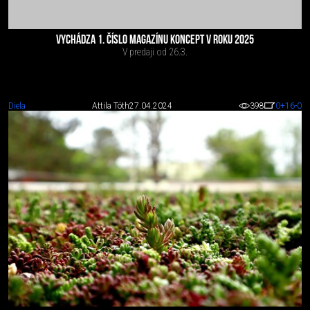
VYCHÁDZA 1. ČÍSLO MAGAZÍNU KONCEPT V ROKU 2025
V predaji od 26.3.
Diela
Attila Tóth
27.04.2024
398
0
+16
-0