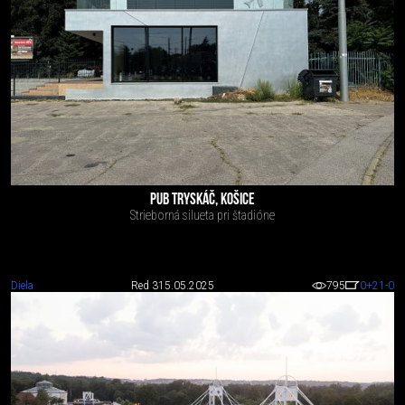
PUB TRYSKÁČ, KOŠICE
Strieborná silueta pri štadióne
Diela
Red 3
15.05.2025
795
0
+21
-0