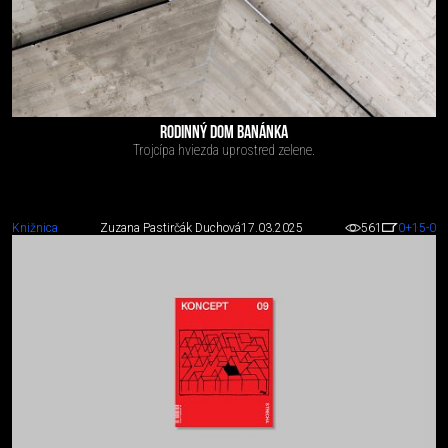
RODINNÝ DOM BANÁNKA
Trojcípa hviezda uprostred zelene.
Knižnica
Zuzana Pastirčák Duchová
17.03.2025
561
0
+15
-0