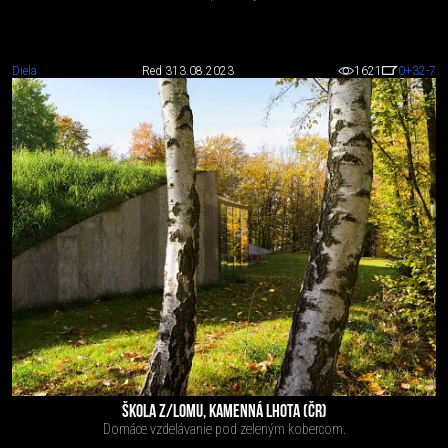
Diela
Red 3
13.08.2023
1621
0
+32
-7
ŠKOLA Z/LOMU, KAMENNÁ LHOTA (ČR)
Domáce vzdelávanie pod zeleným kobercom.