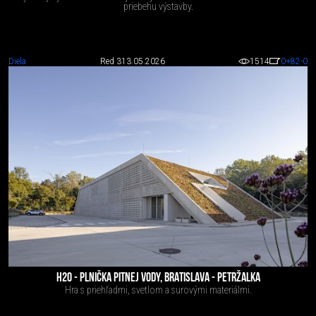
priebehu výstavby.
Diela
Red 3
13.05.2026
1514
0
+82
-0
H20 - PLNIČKA PITNEJ VODY, BRATISLAVA - PETRŽALKA
Hra s priehľadmi, svetlom a surovými materiálmi.