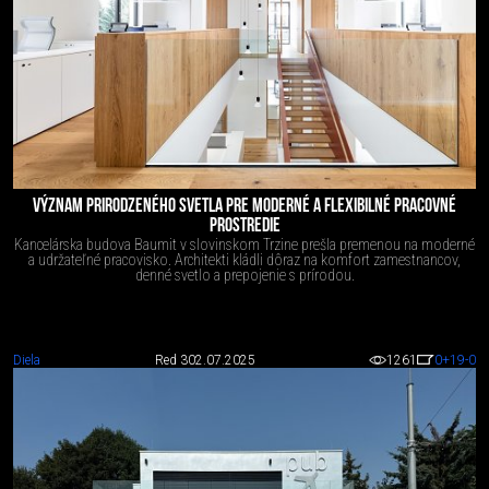
VÝZNAM PRIRODZENÉHO SVETLA PRE MODERNÉ A FLEXIBILNÉ PRACOVNÉ
PROSTREDIE
Kancelárska budova Baumit v slovinskom Trzine prešla premenou na moderné
a udržateľné pracovisko. Architekti kládli dôraz na komfort zamestnancov,
denné svetlo a prepojenie s prírodou.
Diela
Red 3
02.07.2025
1261
0
+19
-0