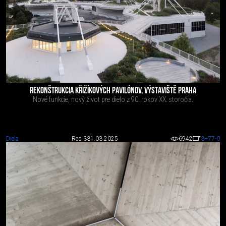
REKONŠTRUKCIA KŘIŽÍKOVÝCH PAVILÓNOV, VÝSTAVIŠTĚ PRAHA
Nové funkcie, nový život pre dielo z 90. rokov XX. storočia.
Diela
Red 3
31.03.2025
6942
3
+77
-0