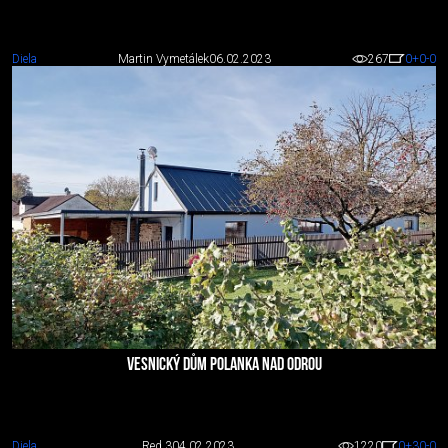
Diela
Martin Vymetálek
06.02.2023
267
0
+0
-0
VESNICKÝ DŮM POLANKA NAD ODROU
Diela
Red 3
04.02.2023
1220
0
+30
-0