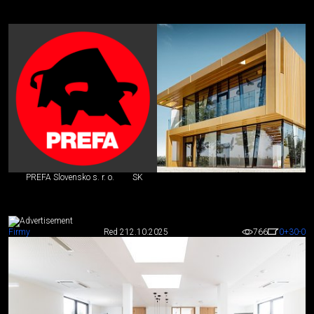
PREFA Slovensko s. r. o.
SK
Firmy
Red 2
12.10.2025
766
0
+30
-0