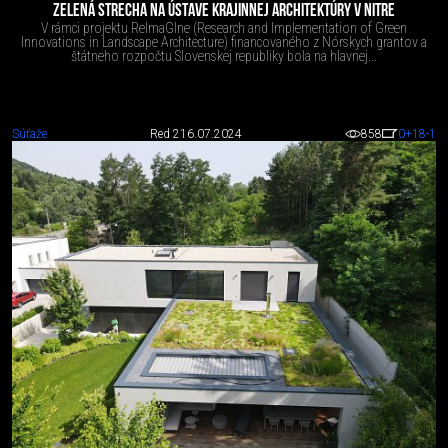
ZELENÁ STRECHA NA ÚSTAVE KRAJINNEJ ARCHITEKTÚRY V NITRE
V rámci projektu ReImaGIne (Research and Implementation of Green
Innovations in Landscape Architecture) financovaného z Nórskych grantov a
štátneho rozpočtu Slovenskej republiky bola na hlavnej...
Súťaže
Red 2
16.07.2024
858
0
+18
-1