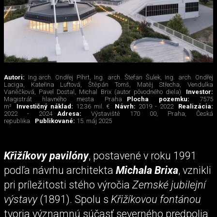
Autori:
Ing.arch. Ondřej Píhrt, Ing. arch. Štefan Šulek, Ing. arch. Ondřej
Laciga, Kateřina Luftová, Štěpán Tomš, Matěj Střecha, Vendulka
Vaněčková, Pavel Dostal, Michal Brix (autor pôvodného diela)
Investor:
Magistrát hlavného mesta Praha
Plocha pozemku:
7575
m²
Investičný náklad:
12.36 mil. €
Návrh:
2019 - 2022
Realizácia:
2022 - 2024
Adresa:
Výstaviště 170 00, Praha, Česká
republika
Publikované:
15. máj 2025
Křižíkovy pavilóny
, postavené v roku 1991
podľa návrhu architekta
Michala Brixa
, vznikli
pri príležitosti stého výročia
Zemské jubilejní
výstavy
(1891). Spolu s
Křižíkovou fontánou
tvoria významnú súčasť severného predpolia