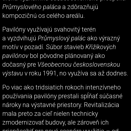
Průmyslového paláca
a zdôrazňujú
kompozičnú os celého areálu.
Pavilóny využívajú svahovitý terén
a vyzdvihujú
Průmyslový palác
ako výrazný
motív v pozadí. Súbor stavieb
Křižíkových
pavilónov
bol pôvodne plánovaný ako
dočasný pre
Všeobecnou československou
výstavu
v roku 1991, no využíva sa až dodnes.
Po viac ako tridsiatich rokoch intenzívneho
používania pavilóny prestali spĺňať súčasné
nároky na výstavné priestory. Revitalizácia
mala preto za cieľ nielen technicky
zmodernizovať budovy, ale zároveň ich