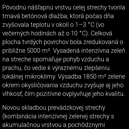
Pôvodnú nášľapnú vrstvu celej strechy tvorila
tmavá betónová dlažba, ktorá počas dňa
zvyšovala teplotu v okolí o 1–3 °C (vo
večerných hodinách až o 10 °C). Celková
plocha tvrdých povrchov bola zredukovaná o
približne 5000 m². Vysadená intenzívna zeleň
na streche spomaľuje pohyb vzduchu a
prachu, čo vedie k výraznému zlepšeniu
lokálnej mikroklímy. Výsadba 1850 m² zelene
okrem okysličovania vzduchu zvyšuje aj jeho
vlhkosť, čím pozitívne ovplyvňuje jeho kvalitu.
Novou skladbou prevádzkovej strechy
(kombinácia intenzívnej zelenej strechy s
akumulačnou vrstvou a pochôdznymi