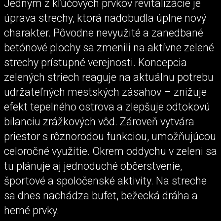
Jedným z kľúčových prvkov revitalizácie je
úprava strechy, ktorá nadobudla úplne nový
charakter. Pôvodne nevyužité a zanedbané
betónové plochy sa zmenili na aktívne zelené
strechy prístupné verejnosti. Koncepcia
zelených striech reaguje na aktuálnu potrebu
udržateľných mestských zásahov – znižuje
efekt tepelného ostrova a zlepšuje odtokovú
bilanciu zrážkových vôd. Zároveň vytvára
priestor s rôznorodou funkciou, umožňujúcou
celoročné využitie. Okrem oddychu v zeleni sa
tu plánuje aj jednoduché občerstvenie,
športové a spoločenské aktivity. Na streche
sa dnes nachádza bufet, bežecká dráha a
herné prvky.