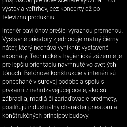
prispôsobiť pre nové scenáre využitia – od
výstav a veľtrhov, cez koncerty až po
televíznu produkciu.
Interiér pavilónov prešiel výraznou premenou.
Výstavné priestory zjednocuje matný čierny
náter, ktorý necháva vyniknúť vystavené
exponáty. Technické a hygienické zázemie je
pre lepšiu orientáciu navrhnuté vo svetlých
tónoch. Betónové konštrukcie v interiéri sú
ponechané v surovej podobe a spolu s
prvkami z nehrdzavejúcej ocele, ako sú
zábradlia, madlá či zariaďovacie predmety,
posilňujú industriálny charakter priestoru a
konštrukčných princípov budovy.