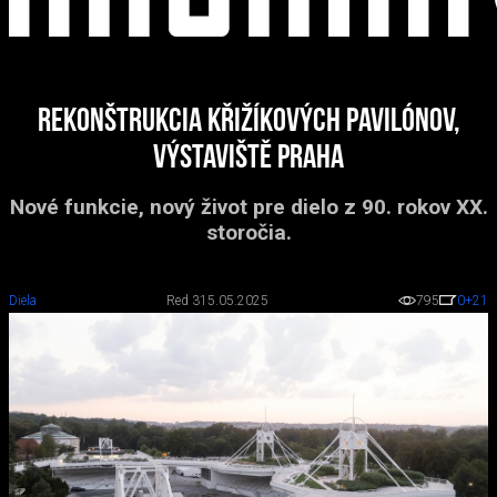
Rekonštrukcia Křižíkových pavilónov,
Výstaviště Praha
Nové funkcie, nový život pre dielo z 90. rokov XX.
storočia.
Diela
Red 3
15.05.2025
795
0
+21