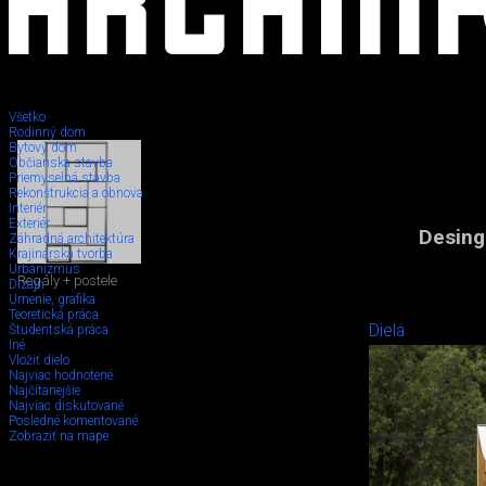
Všetko
Rodinný dom
Bytový dom
Občianska stavba
Priemyselná stavba
Rekonštrukcia a obnova
Interiér
Exteriér
Desing
Záhradná architektúra
Krajinárska tvorba
Urbanizmus
Regály + postele
Dizajn
Umenie, grafika
Teoretická práca
Diela
Študentská práca
Iné
Vložiť dielo
Najviac hodnotené
Najčítanejšie
Najviac diskutované
Posledné komentované
Zobraziť na mape