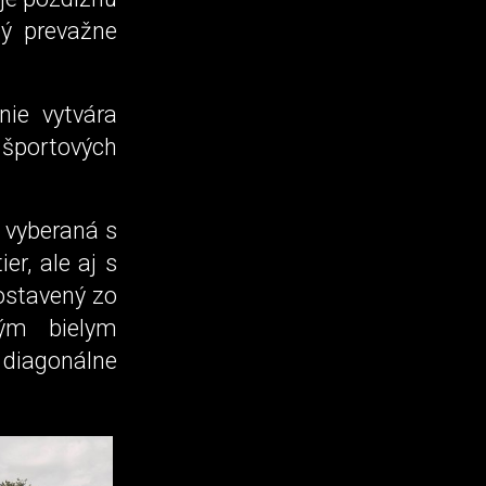
ný prevažne
nie vytvára
e športových
 vyberaná s
er, ale aj s
postavený zo
ným bielym
diagonálne