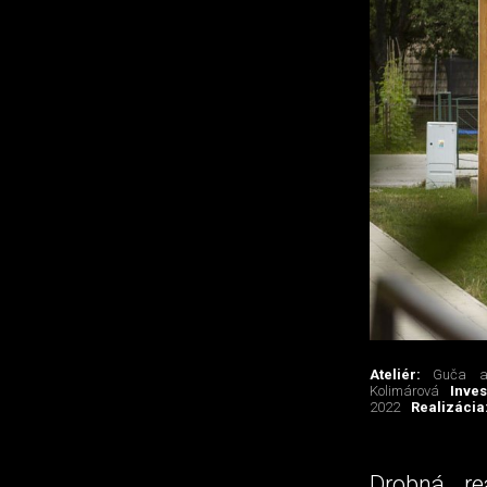
Ateliér:
Guča ar
Kolimárová
Inves
2022
Realizácia
Drobná re