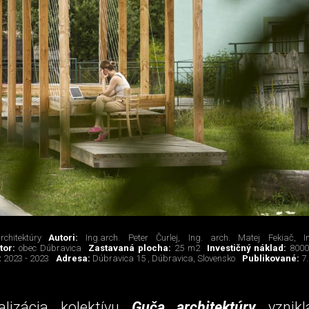
chitektúry
Autori:
Ing.arch. Peter Čurlej, Ing. arch. Matej Fekiač, 
tor:
obec Dúbravica
Zastavaná plocha:
25 m2
Investičný náklad:
8000
:
2023 - 2023
Adresa:
Dúbravica 15 , Dúbravica, Slovensko
Publikované:
7
alizácia kolektívu
Guča architektúry
vznik