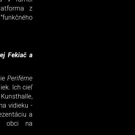
Platforma z
"funkčného
tej Fekiač a
nie
Periférne
ek. Ich cieľ
unsthalle,
na vidieku -
rezentáciu a
 v obci na