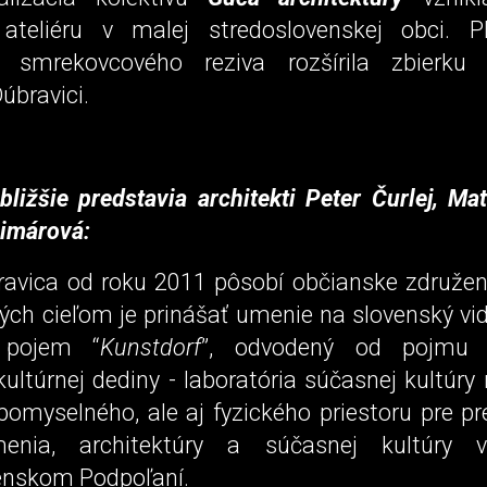
 ateliéru v malej stredoslovenskej obci. 
 smrekovcového reziva rozšírila zbierku 
úbravici.
bližšie predstavia architekti Peter Čurlej, Ma
imárová:
ravica od roku 2011 pôsobí občianske združe
rých cieľom je prinášať umenie na slovenský vidi
e pojem “
Kunstdorf
”, odvodený od pojmu K
kultúrnej dediny - laboratória súčasnej kultúry 
pomyselného, ale aj fyzického priestoru pre p
enia, architektúry a súčasnej kultúry
enskom Podpoľaní.