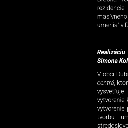
rezidencie
masívneho
umenia" v D
Realizáciu 
Simona Kol
V obci Dúb
centrá
, kto
vysvetľuj
vytvorenie 
vytvorenie 
tvorbu um
stredoslov