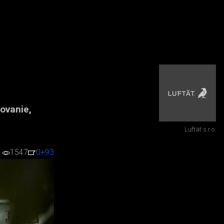
ovanie,
Luftät s.r.o.
1547
0
+93