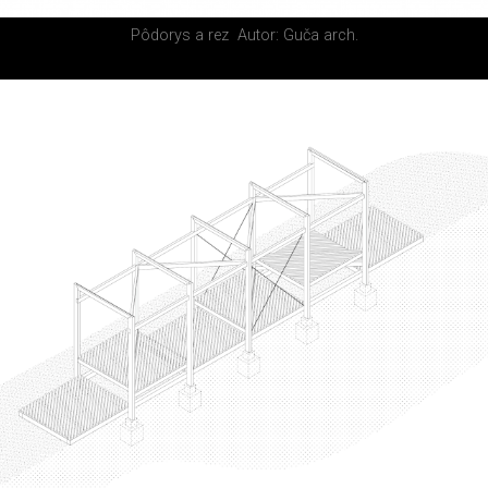
Pôdorys a rez
Autor: Guča arch.