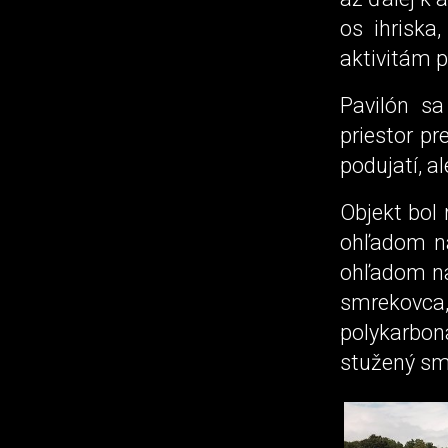
os ihriska
aktivitám p
Pavilón sa
priestor pr
podujatí, al
Objekt bol
ohľadom na 
ohľadom na 
smrekovca
polykarbo
stužený sm