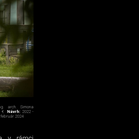
Ing. arch. Simona
 €
Návrh:
2022 -
. február 2024
la v rámci