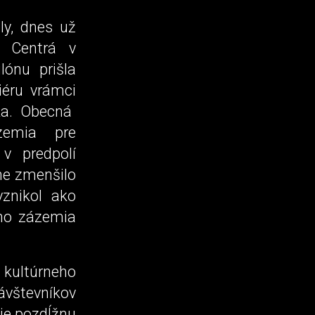
ly, dnes už
e Centrá v
ónu prišla
iéru vrámci
ka. Obecná
zemia pre
v predpolí
ne zmenšilo
vznikol ako
eho zázemia
 kultúrneho
návštevníkov
uje pozdĺžnu