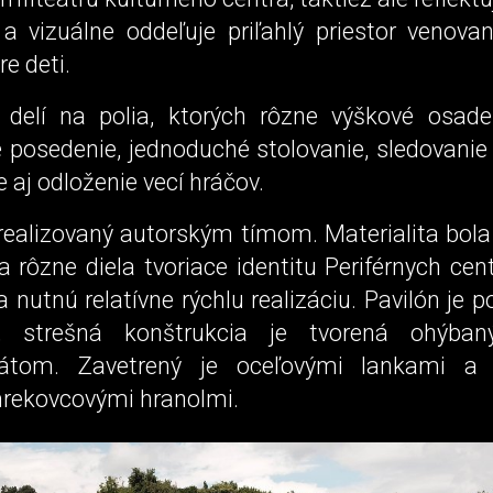
, a vizuálne oddeľuje priľahlý priestor venova
re deti.
 delí na polia, ktorých rôzne výškové osade
e posedenie, jednoduché stolovanie, sledovani
e aj odloženie vecí hráčov.
 realizovaný autorským tímom. Materialita bola
rôzne diela tvoriace identitu Periférnych centi
nutnú relatívne rýchlu realizáciu. Pavilón je 
, strešná konštrukcia je tvorená ohýba
nátom. Zavetrený je oceľovými lankami a 
rekovcovými hranolmi.