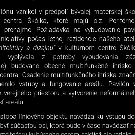
ilónu vznikol v predpolí bývalej materskej ško
o centra Škôlka, ktoré majú o.z. Periférn
 prenájme. Požiadavka na vybudovanie pavil
iniciatívy počas letnej rezidencie našeho atel
hitektúry a dizajnu“
v kultúrnom centre Škôl
ka vyplývala z potreby vybudovania zá
bne) budované obecné multifunkčné ihrisko 
 centra. Osadenie multifunkčného ihriska znač
enilo vstupy a fungovanie areálu. Pavilón 
 verejného priestoru a vytvorenie neformáln
sť areálu.
stopa líniového objektu navádza ku vstupu do
byť súčasťou osi, ktorá bude v čase navádzať 
amfiteátru kultúrneho centra, taktiež ale reflekt