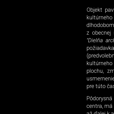
Objekt pav
kultúrneh
dlhodobom
z obecnej 
"Dielňa arc
požiadav
(predvole
kultúrneho
plochu, zm
usmernenie
pre túto ča
Pôdorysná 
centra, má 
až ďalej k 