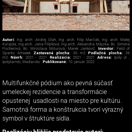
Autori:
Ing. arch. Andrej Olah, Ing. arch. Filip Marčák, Ing. arch. Matej
Kurajda, Ing.arch. Jana Filípková, Ing.arch. Alexandra Májska, Bc. Simona
Fischerová, Bc. Miroslava Mišurová, Marek Jankovič
Investor:
Field of
Sparks Artweek
Zastavaná plocha:
36 m2
Podlažná plocha:
36
m2
Návrh:
2021 - 2021
Realizácia:
2021 - 2021
Adresa:
Ipoly út ,
Ipolytarnóc, Maďarsko
Publikované:
10. január 2022
Multifunkčné pódium ako pevná súčasť
umeleckej rezidencie a transformácie
opustenej usadlosti na miesto pre kultúru.
Samotná forma a konštrukcia tvorí výrazný
symbol v štruktúre sídla.