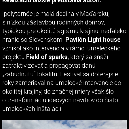
Realizáciu bližšie predstavia autori:
Ipolytarnóc je malá dedina v Maďarsku,
s nízkou zástavbou rodinných domov,
typickou pre okolitú agrárnu krajinu, neďaleko
hraníc so Slovenskom.
Pavilón Light house
vznikol ako intervencia v rámci umeleckého
projektu
Field of sparks
, ktorý sa snaží
zatraktivizovať a propagovať danú
„zabudnutú“ lokalitu. Festival sa doterajšie
roky zameriaval na umelecké intervencie do
okolitej krajiny, do značnej miery však šlo
o transformáciu ideových návrhov do čisto
umeleckých inštalácií.