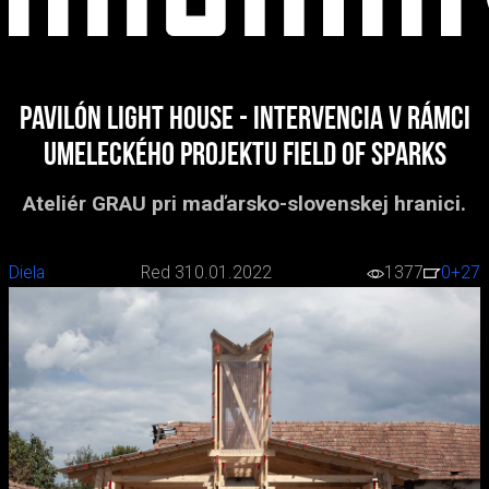
Pavilón Light house - intervencia v rámci
umeleckého projektu Field of sparks
Ateliér GRAU pri maďarsko-slovenskej hranici.
Diela
Red 3
10.01.2022
1377
0
+27