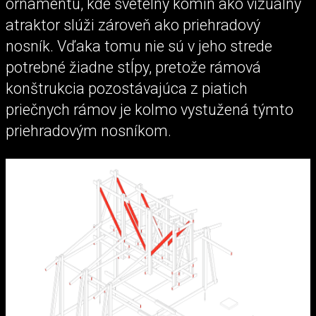
ornamentu, kde svetelný komín ako vizuálny
atraktor slúži zároveň ako priehradový
nosník. Vďaka tomu nie sú v jeho strede
potrebné žiadne stĺpy, pretože rámová
konštrukcia pozostávajúca z piatich
priečnych rámov je kolmo vystužená týmto
priehradovým nosníkom.