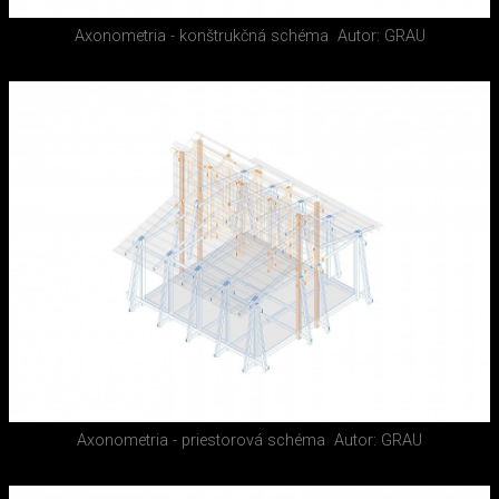
Axonometria - konštrukčná schéma
Autor: GRAU
Axonometria - priestorová schéma
Autor: GRAU