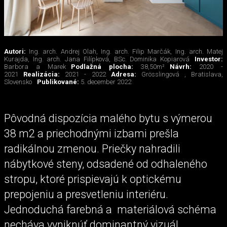
Autori:
Ing. arch. Andrej Olah, Ing. arch. Filip Marčák, Ing. arch. Matej
Kurajda, Ing. arch. Jana Filípková, BSc. Dominika Kopiarová
Investor:
Barbora a Marek
Podlažná plocha:
38,50m²
Návrh:
2020 -
2021
Realizácia:
2021 - 2022
Adresa:
Grösslingová , Bratislava,
Slovensko
Publikované:
5. december 2022
Pôvodná dispozícia malého bytu s výmerou
38 m2 a priechodnými izbami prešla
radikálnou zmenou. Priečky nahradili
nábytkové steny, odsadené od odhaleného
stropu, ktoré prispievajú k optickému
prepojeniu a presvetleniu interiéru.
Jednoduchá farebná a materiálová schéma
necháva vyniknúť dominantný vizuál