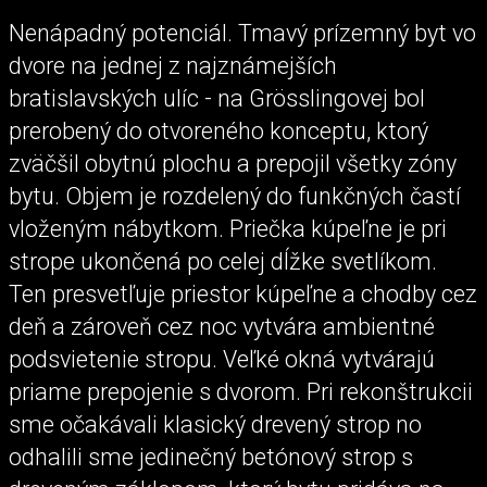
Nenápadný potenciál. Tmavý prízemný byt vo
dvore na jednej z najznámejších
bratislavských ulíc - na Grösslingovej bol
prerobený do otvoreného konceptu, ktorý
zväčšil obytnú plochu a prepojil všetky zóny
bytu. Objem je rozdelený do funkčných častí
vloženým nábytkom. Priečka kúpeľne je pri
strope ukončená po celej dĺžke svetlíkom.
Ten presvetľuje priestor kúpeľne a chodby cez
deň a zároveň cez noc vytvára ambientné
podsvietenie stropu. Veľké okná vytvárajú
priame prepojenie s dvorom. Pri rekonštrukcii
sme očakávali klasický drevený strop no
odhalili sme jedinečný betónový strop s