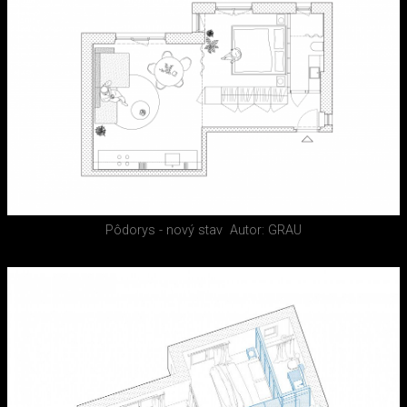
Pôdorys - nový stav
Autor: GRAU