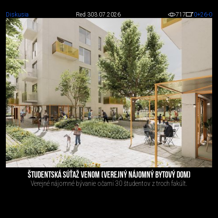
Diskusia
Red 3
03.07.2026
717
0
+26
-0
ŠTUDENTSKÁ SÚŤAŽ VENOM (VEREJNÝ NÁJOMNÝ BYTOVÝ DOM)
Verejné nájomné bývanie očami 30 študentov z troch fakúlt.