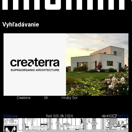
Vyhľadávanie
Createrra
SK
Hrubý Šúr
Diskusia
Red 3
05.08.2026
492
0
+21
-0