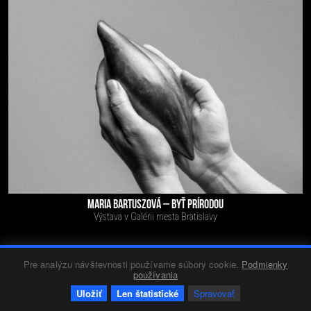
MARIA BARTUSZOVÁ – BYŤ PRÍRODOU
Výstava v Galérii mesta Bratislavy
Pre analýzu návštevnosti používame súbory cookie.
Podmienky
Diela
Red 3
13.06.2026
1188
0
+32
-0
používania
Uložiť
Len štatistické
Spravovať