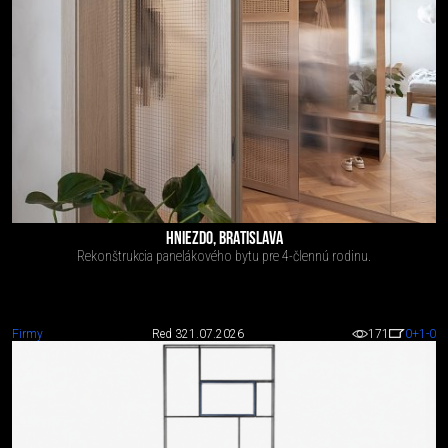
HNIEZDO, BRATISLAVA
Rekonštrukcia panelákového bytu pre 4-člennú rodinu.
Firmy
Red 3
21.07.2026
171
0
+1
-0