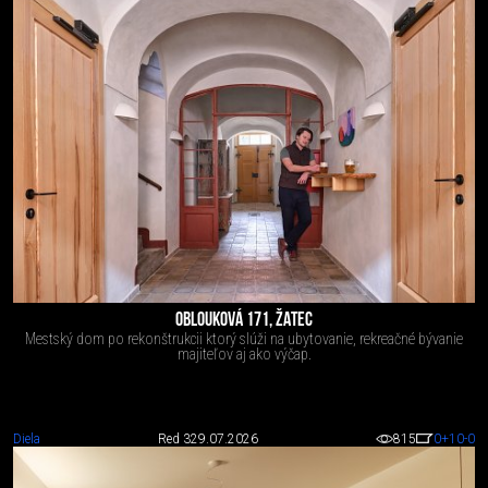
OBLOUKOVÁ 171, ŽATEC
Mestský dom po rekonštrukcii ktorý slúži na ubytovanie, rekreačné bývanie
majiteľov aj ako výčap.
Diela
Red 3
29.07.2026
815
0
+10
-0