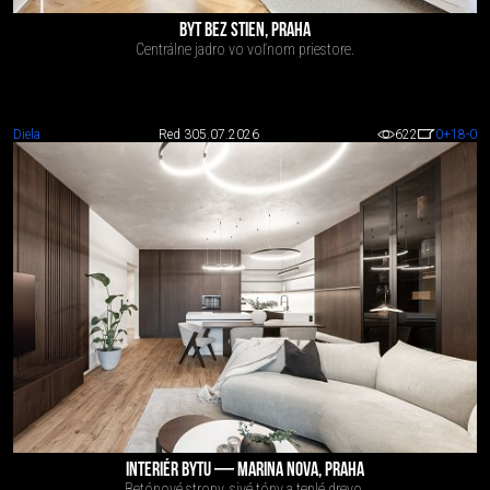
BYT BEZ STIEN, PRAHA
Centrálne jadro vo voľnom priestore.
Diela
Red 3
05.07.2026
622
0
+18
-0
INTERIÉR BYTU — MARINA NOVA, PRAHA
Betónové stropy, sivé tóny a teplé drevo.