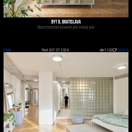
BYT B, BRATISLAVA
Staromestské bývanie pre mladý pár.
Diela
Red 3
07.07.2026
1102
0
+22
-0