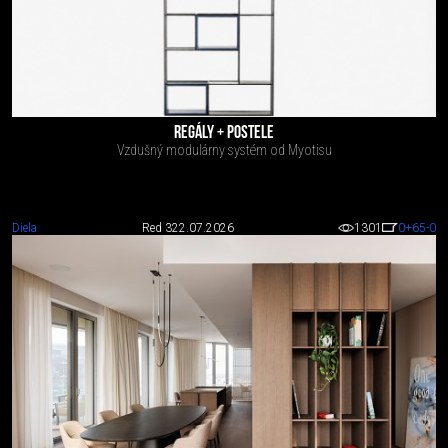
REGÁLY + POSTELE
Vzdušný modulárny systém od Myotisu
Diela
Red 3
22.07.2026
1301
0
+65
-0