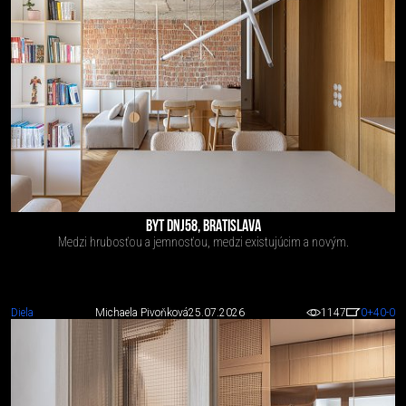
BYT DNJ58, BRATISLAVA
Medzi hrubosťou a jemnosťou, medzi existujúcim a novým.
Diela
Michaela Pivoňková
25.07.2026
1147
0
+40
-0