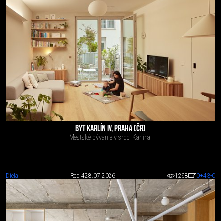
BYT KARLÍN IV, PRAHA (ČR)
Mestské bývanie v srdci Karlína.
Diela
Red 4
28.07.2026
1298
0
+43
-0