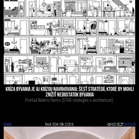
KRÍZA BÝVANIA JE AJ KRÍZOU NAVRHOVANIA: ŠESŤ STRATÉGIÍ, KTORÉ BY MOHLI
ZNÍŽIŤ NEDOSTATOK BÝVANIA
Pohľad Beatriz Ramo (STAR strategies + architecture).
Diela
Red 3
04.08.2026
625
0
+25
-0