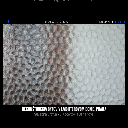
Diela
Red 3
04.07.2026
967
0
+24
-0
REKONŠTRUKCIA BYTOV V LAICHTEROVOM DOME, PRAHA
Súčasná vrstva ku Kotěrovi a Janákovi.