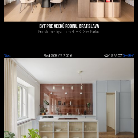
BYT PRE VEĽKÚ RODINU, BRATISLAVA
Priestorné bývanie v 4. veži Sky Parku.
Diela
Red 3
08.07.2026
1565
0
+48
-0