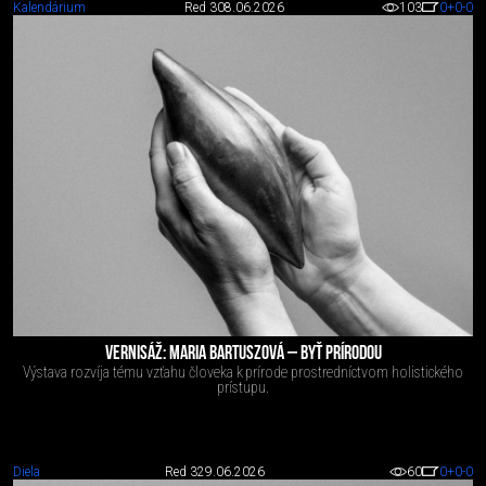
Kalendárium
Red 3
08.06.2026
103
0
+0
-0
VERNISÁŽ: MARIA BARTUSZOVÁ – BYŤ PRÍRODOU
Výstava rozvíja tému vzťahu človeka k prírode prostredníctvom holistického
prístupu.
Diela
Red 3
29.06.2026
60
0
+0
-0