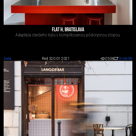
FLAT H, BRATISLAVA
Adaptácia staršieho bytu s komplikovanou pôdorysnou stopou.
Diela
Red 3
20.01.2021
2506
0
+36
-58