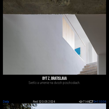
BYT Z, BRATISLAVA
Svetlo a umenie na dvoch poschodiach.
Diela
Red 3
20.05.2024
7146
0
+110
-26