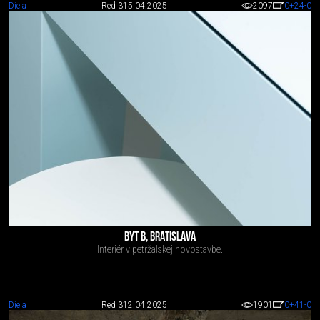
Diela
Red 3
15.04.2025
2097
0
+24
-0
BYT B, BRATISLAVA
Interiér v petržalskej novostavbe.
Diela
Red 3
12.04.2025
1901
0
+41
-0