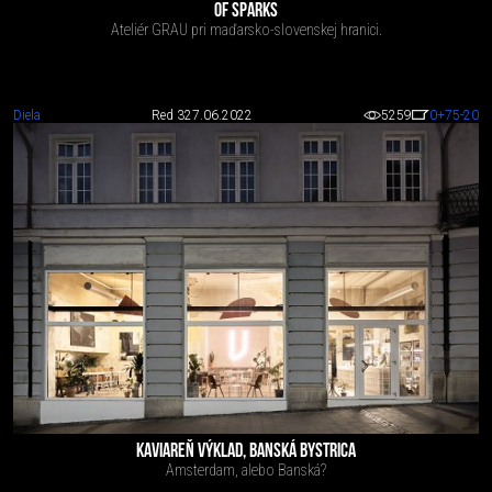
OF SPARKS
Ateliér GRAU pri maďarsko-slovenskej hranici.
Diela
Red 3
27.06.2022
5259
0
+75
-20
KAVIAREŇ VÝKLAD, BANSKÁ BYSTRICA
Amsterdam, alebo Banská?