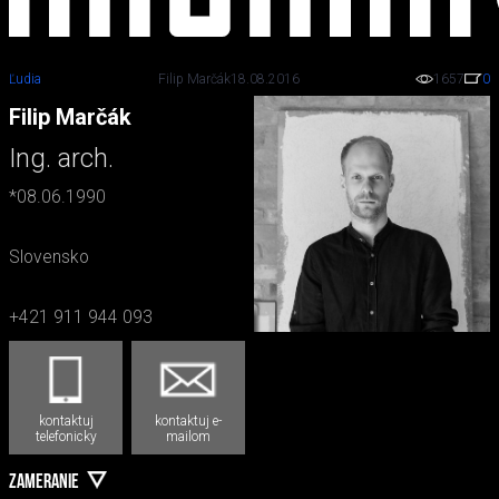
Ľudia
Filip Marčák
18.08.2016
1657
0
Filip Marčák
Ing. arch.
*08.06.1990
Slovensko
+421 911 944 093
kontaktuj
kontaktuj e-
telefonicky
mailom
ZAMERANIE