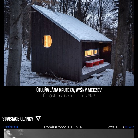
ÚTULŇA JÁNA KRUTEKA, VYŠNÝ MEDZEV
Útočisko na Ceste hrdinov SNP.
SÚVISIACE ČLÁNKY
Diskusia
Jaromír Krobot
10.03.2021
811
0
+9
-2