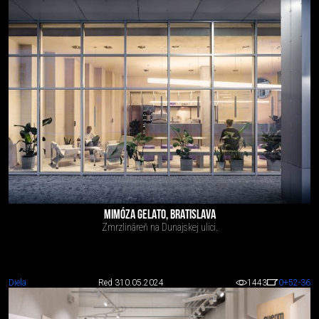
MIMÓZA GELATO, BRATISLAVA
Zmrzlináreň na Dunajskej ulici.
Diela
Red 3
10.05.2024
1443
0
+52
-36