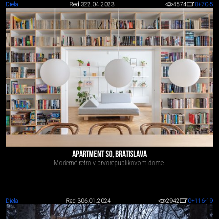
Diela
Red 3
22.04.2023
4574
0
+70
-5
APARTMENT SO, BRATISLAVA
Moderné retro v prvorepublikovom dome.
Diela
Red 3
06.01.2024
2942
0
+116
-19