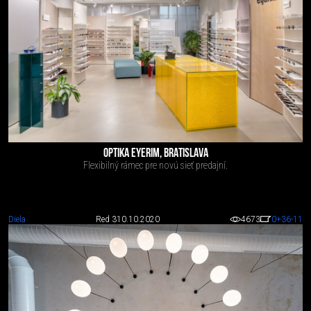
OPTIKA EYERIM, BRATISLAVA
Flexibilný rámec pre novú sieť predajní.
Diela
Red 3
10.10.2020
4673
0
+36
-11