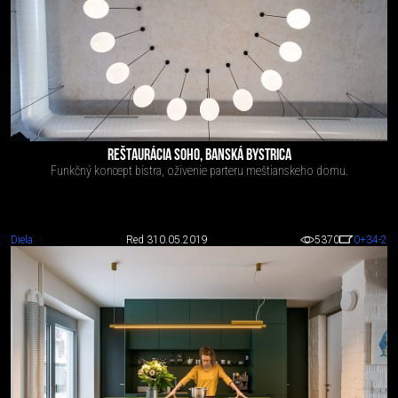
REŠTAURÁCIA SOHO, BANSKÁ BYSTRICA
Funkčný koncept bistra, oživenie parteru meštianskeho domu.
Diela
Red 3
10.05.2019
5370
0
+34
-2