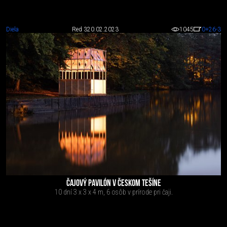
Diela
Red 3
20.02.2023
1045
0
+26
-3
ČAJOVÝ PAVILÓN V ČESKOM TEŠÍNE
10 dní 3 x 3 x 4 m, 6 osôb v prírode pri čaji.