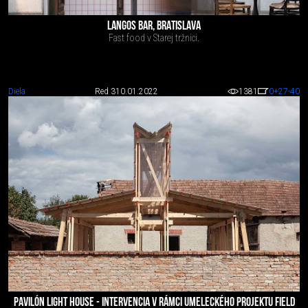
LANGOS BAR, BRATISLAVA
Fast food v Starej tržnici.
Diela
Red 3
10.01.2022
1381
0
+27
-40
PAVILÓN LIGHT HOUSE - INTERVENCIA V RÁMCI UMELECKÉHO PROJEKTU FIELD