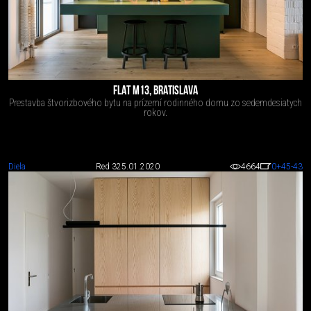
FLAT M13, BRATISLAVA
Prestavba štvorizbového bytu na prízemí rodinného domu zo sedemdesiatych
rokov.
Diela
Red 3
25.01.2020
4664
0
+45
-43