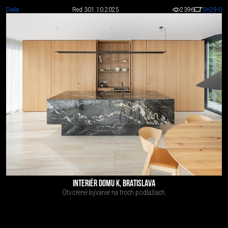
Diela
Red 3
01.10.2025
2396
0
+29
-0
INTERIÉR DOMU K, BRATISLAVA
Otvorené bývanie na troch podlažiach.