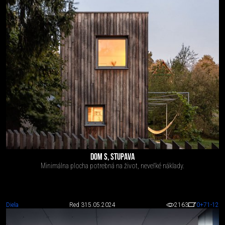
DOM S, STUPAVA
Minimálna plocha potrebná na život, neveľké náklady.
Diela
Red 3
15.05.2024
2163
0
+71
-12