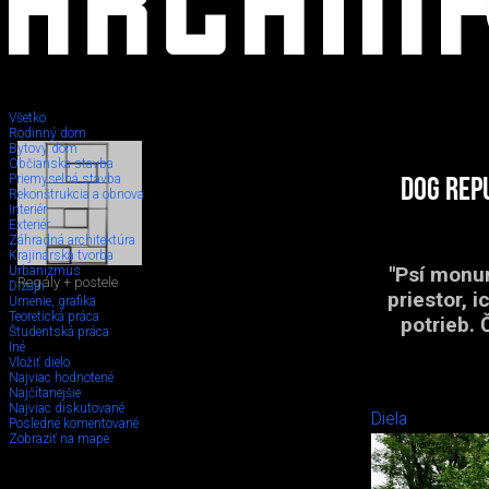
Všetko
Rodinný dom
Bytový dom
Občianska stavba
Priemyselná stavba
Dog rep
Rekonštrukcia a obnova
Interiér
Exteriér
Záhradná architektúra
Krajinárska tvorba
"Psí monum
Urbanizmus
Regály + postele
Dizajn
priestor, i
Umenie, grafika
Teoretická práca
potrieb.
Študentská práca
Iné
Vložiť dielo
Najviac hodnotené
Najčítanejšie
Najviac diskutované
Diela
Posledné komentované
Zobraziť na mape