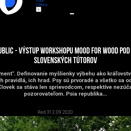
Video
Odkazy
ublic - výstup workshopu Mood for Wood pod
slovenských tútorov
ent". Definovanie myšlienky výbehu ako kráľovstv
ch pravidlá, ich hrad. Psy sú prvoradé a všetko sa o
 Človek sa stáva len sprievodcom, respektíve nezú
pozorovateľom. Psia republika...
Red 3
12.09.2020