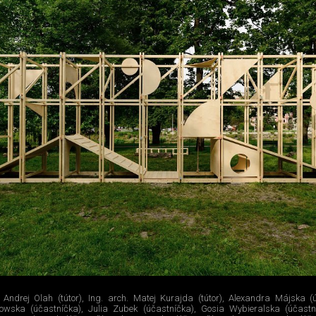
. Andrej Olah (tútor), Ing. arch. Matej Kurajda (tútor), Alexandra Májska (
owska (účastníčka), Julia Zubek (účastníčka), Gosia Wybieralska (účastn