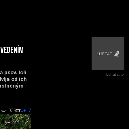
 vedením
a psov. Ich
Luftät s.r.o.
dvíja od ich
častneným
1039
0
+17