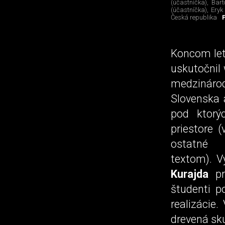
(účastníčka), Bar
(účastníčka), Eryk
Česká republika
Koncom let
uskutočnil 
medzináro
Slovenska 
pod ktorý
priestore 
ostatné 
textom). V
Kurajda
pr
študenti p
realizácie
drevená sku