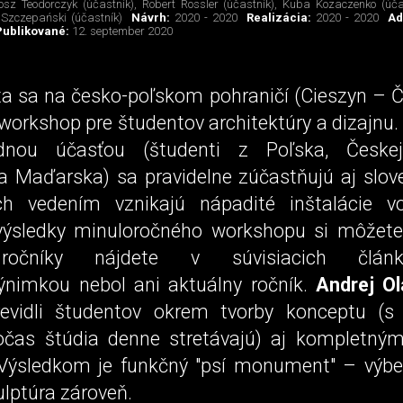
tosz Teodorczyk (účastník), Robert Rossler (účastník), Kuba Kozaczenko (úča
 Szczepański (účastník)
Návrh:
2020 - 2020
Realizácia:
2020 - 2020
Ad
Publikované:
12. september 2020
a sa na česko-poľskom pohraničí (Cieszyn – Č
workshop pre študentov architektúry a dizajnu.
dnou účasťou (študenti z Poľska, Českej 
a Maďarska) sa pravidelne zúčastňujú aj sloven
ch vedením vznikajú nápadité inštalácie v
(výsledky minuloročného workshopu si môžet
ročníky nájdete v súvisiacich člá
ýnimkou nebol ani aktuálny ročník.
Andrej Ol
evidli študentov okrem tvorby konceptu (s
očas štúdia denne stretávajú) aj kompletn
. Výsledkom je funkčný "psí monument" – výbeh
lptúra zároveň.