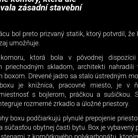
vala zásadní stavební
cu bol preto prizvaný statik, ktorý potvrdil, že
zaj umožňuje.
 komoru, ktorá bola v pôvodnej dispozícii
m priechodným skladom, architekti nahradili 
 boxom. Drevené jadro sa stalo ústredným mo
boxu je knižnica, pracovné miesto, je v 
 miestnosť s bojlerom, práčkou a sušičkou.
ntegruje rozmerné zrkadlo a úložné priestory.
hy boxu podčiarkujú plynulé prepojenie priest
a súčasťou obytnej časti bytu. Box je vybavený 
stenami z komôrkového polykarbonátu, ktorý