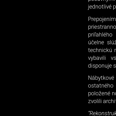
jednotlivé p
Prepojením
priestran
priľahlého
účelne slú
technickú 
vybavili 
disponuje 
Nábytkové 
ostatného
položené n
zvolili arch
“Rekonstru