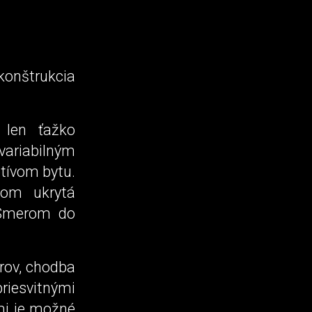
 konštrukcia
 len ťažko
variabilným
tívom bytu.
ňom ukrytá
 Smerom do
orov, chodba
priesvitnými
mi je možné