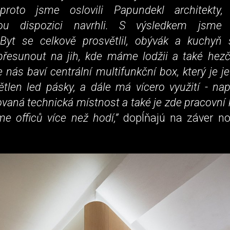
 proto jsme oslovili Papundekl architekty
ou dispozici navrhli. S výsledkem jsme
 Byt se celkově prosvětlil, obývák a kuchyň 
 přesunout na jih, kde máme lodžii a také hezč
e nás baví centrální multifunkční box, který je 
tlen led pásky, a dále má vícero využití - nap
vaná technická místnost a také je zde pracovní 
e officů více než hodí,”
dopĺňajú na záver nov