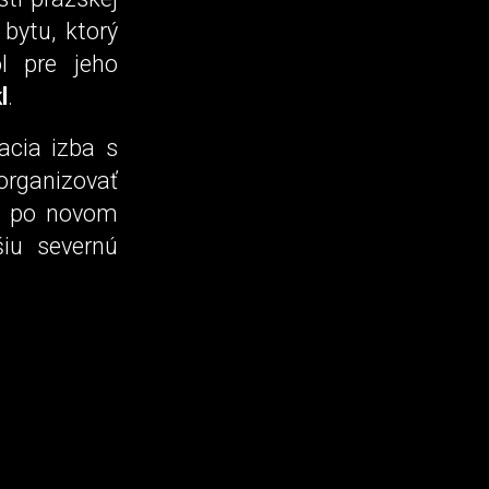
bytu, ktorý
l pre jeho
l
.
acia izba s
rganizovať
ak po novom
šiu severnú