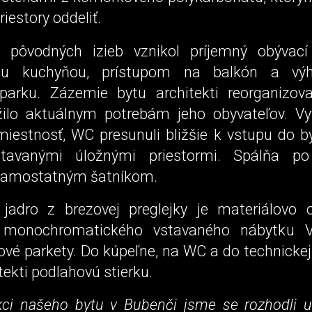
riestory oddeliť.
 pôvodných izieb vznikol príjemný obývací
nou kuchyňou, prístupom na balkón a v
 parku. Zázemie bytu architekti reorganizova
žilo aktuálnym potrebám jeho obyvateľov. Vyt
miestnosť, WC presunuli bližšie k vstupu do b
vstavanými úložnými priestormi. Spálňa po
samostatným šatníkom.
jadro z brezovej preglejky je materiálovo 
 monochromatického vstavaného nábytku V
ové parkety. Do kúpeľne, na WC a do technickej
itekti podlahovú stierku.
kci našeho bytu v Bubenči jsme se rozhodli u