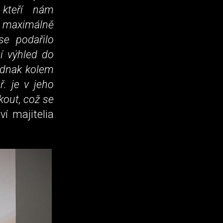
, kteří nám
 maximálně
se podařilo
í výhled do
jednak kolem
ř. je v jeho
kout, což se
í majitelia