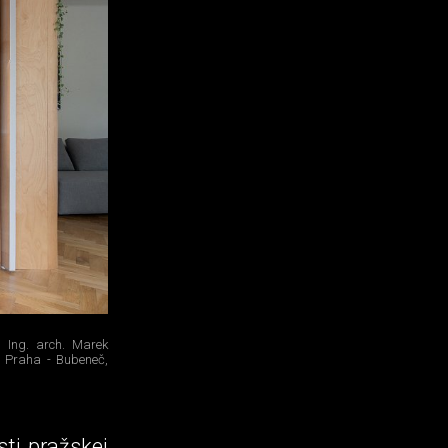
, Ing. arch. Marek
:
Praha - Bubeneč,
ti pražskej