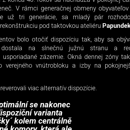
eneč. V rámci generačnej obmeny obyvateľov 
ine už tri generácie, sa mladý pár rozhodo
rekonštrukciu pod taktovkou ateliéru
Papundek
ientov bolo otočiť dispozíciu tak, aby sa obýv
dostala na slnečnú južnú stranu a reo
e usporiadané zázemie. Okná dennej zóny t
 verejného vnútrobloku a izby na pokojnej
reverovali viac alternatív dispozície.
ptimální se nakonec
dispoziční varianta
čky´ kolem centrálně
né komory, která ale