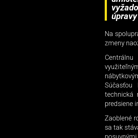
vyžado
úpravy
Na spoluprá
zmeny nao
Centrálnu
využiteľný
nábytkovým
Súčasťou 
technická
predsiene i
Zaoblené ro
sa tak stáv
posuvnými 