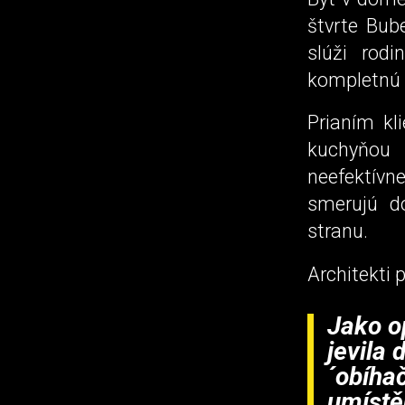
štvrte Bub
slúži rod
kompletnú 
Prianím kl
kuchyňou 
neefektívn
smerujú do
stranu.
Architekti p
Jako o
jevila 
´obíha
umístě