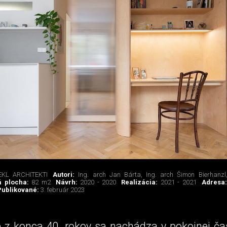
KL ARCHITEKTI
Autori:
Ing. arch Jan Bárta, Ing. arch Šimon Bierhanzl
á plocha:
82 m2
Návrh:
2020 - 2020
Realizácia:
2021 - 2021
Adresa
Publikované:
3. február 2023
 z konca 40. rokov sa nachádza v pokojnej čas