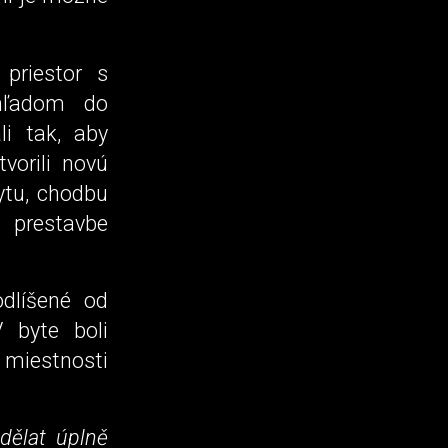
 priestor s
ýhľadom do
li tak, aby
vorili novú
ytu, chodbu
 prestavbe
odlíšené od
 byte boli
 miestnosti
dělat úplně