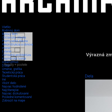
Všetko
Rodinný dom
Bytový dom
Občianska stavba
Priemyselná stavba
Rekonštrukcia a obnova
Interiér
Exteriér
Výrazná zme
Záhradná architektúra
Krajinárska tvorba
Urbanizmus
Regály + postele
Dizajn
Umenie, grafika
Teoretická práca
Diela
Študentská práca
Iné
Vložiť dielo
Najviac hodnotené
Najčítanejšie
Najviac diskutované
Posledné komentované
Zobraziť na mape