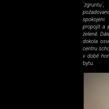
´zgruntu´,
požadovan
spokojeni.
propojit a
zeleně. Dál
dokola osvě
centru scho
v době hom
bytu.