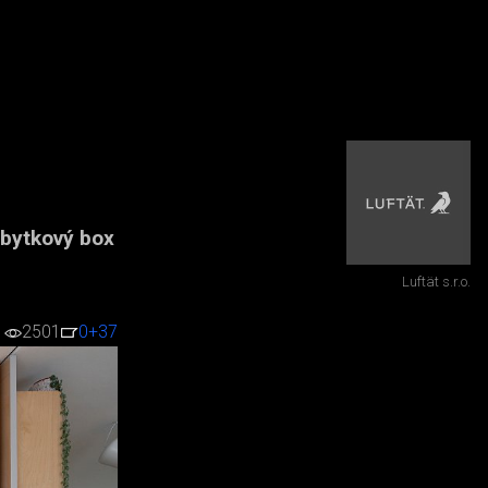
ábytkový box
Luftät s.r.o.
2501
0
+37