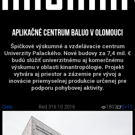
Aplikačné centrum BALUO v Olomouci
Špičkové výskumné a vzdelávacie centrum
Univerzity Palackého. Nové budovy za 7,4 mil. €
budú slúžiť univerzitnému aj komerčnému
výskumu v oblasti kinantropólogie. Projekt
vytvára aj priestor a zázemie pre vývoj a
inovácie priemyselnej produkcie určenej pre
podporu pohybovej aktivity.
Diela
Red 3
16.10.2016
1802
0
+15