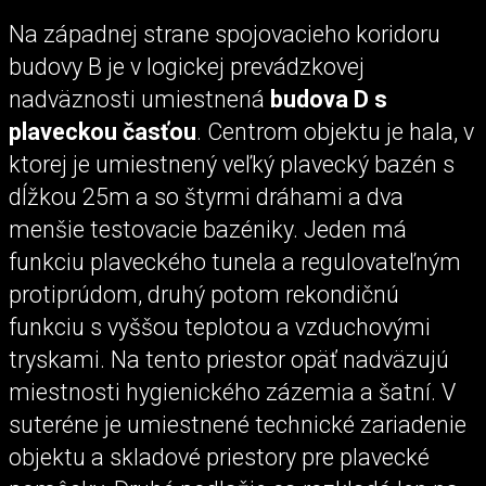
Na západnej strane spojovacieho koridoru
budovy B je v logickej prevádzkovej
nadväznosti umiestnená
budova D s
plaveckou časťou
. Centrom objektu je hala, v
ktorej je umiestnený veľký plavecký bazén s
dĺžkou 25m a so štyrmi dráhami a dva
menšie testovacie bazéniky. Jeden má
funkciu plaveckého tunela a regulovateľným
protiprúdom, druhý potom rekondičnú
funkciu s vyššou teplotou a vzduchovými
tryskami. Na tento priestor opäť nadväzujú
miestnosti hygienického zázemia a šatní. V
suteréne je umiestnené technické zariadenie
objektu a skladové priestory pre plavecké