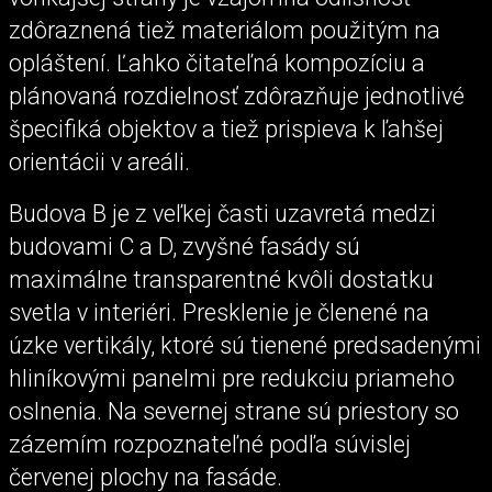
zdôraznená tiež materiálom použitým na
opláštení. Ľahko čitateľná kompozíciu a
plánovaná rozdielnosť zdôrazňuje jednotlivé
špecifiká objektov a tiež prispieva k ľahšej
orientácii v areáli.
Budova B je z veľkej časti uzavretá medzi
budovami C a D, zvyšné fasády sú
maximálne transparentné kvôli dostatku
svetla v interiéri. Presklenie je členené na
úzke vertikály, ktoré sú tienené predsadenými
hliníkovými panelmi pre redukciu priameho
oslnenia. Na severnej strane sú priestory so
zázemím rozpoznateľné podľa súvislej
červenej plochy na fasáde.