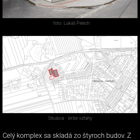
foto: Lukáš Pelech
Situácia - širšie vzťahy
Celý komplex sa skladá zo štyroch budov. Z