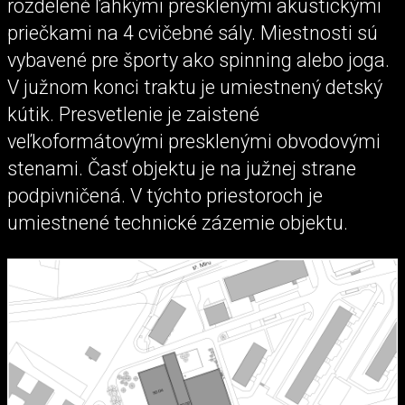
rozdelené ľahkými presklenými akustickými
priečkami na 4 cvičebné sály. Miestnosti sú
vybavené pre športy ako spinning alebo joga.
V južnom konci traktu je umiestnený detský
kútik. Presvetlenie je zaistené
veľkoformátovými presklenými obvodovými
stenami. Časť objektu je na južnej strane
podpivničená. V týchto priestoroch je
umiestnené technické zázemie objektu.