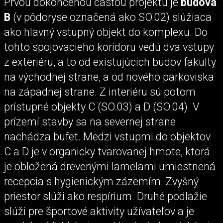
Prvou dokončenou časťou projektu je
budova
B
(v pôdoryse označená ako SO.02) slúžiaca
ako hlavný vstupný objekt do komplexu. Do
tohto spojovacieho koridoru vedú dva vstupy
z exteriéru, a to od existujúcich budov fakulty
na východnej strane, a od nového parkoviska
na západnej strane. Z interiéru sú potom
prístupné objekty C (SO.03) a D (SO.04). V
prízemí stavby sa na severnej strane
nachádza bufet. Medzi vstupmi do objektov
C a D je v organicky tvarovanej hmote, ktorá
je obložená drevenými lamelami umiestnená
recepcia s hygienickým zázemím. Zvyšný
priestor slúži ako respírium. Druhé podlažie
slúži pre športové aktivity užívateľov a je