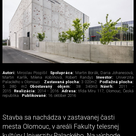
Autori:
Miroslav Pospíšil
Spolupráca:
Martin Borák, Daria Johanesová,
Martin Karlík, Milena Koblihová, Robert Randys
Investor:
Univerzita
Palackého v Olomouci
Zastavaná plocha:
3 020m2
Podlažná plocha:
5 380 m2
Obostavaný objem:
38 340m3
Návrh:
2011 -
2015
Realizácia:
2014 - 2016
Adresa:
třída Míru 117, Olomouc, Česká
republika
Publikované:
16. október 2016
Stavba sa nachádza v zastavanej časti
mesta Olomouc, v areáli Fakulty telesnej
kultúry Univerzity Palackého. Na východe