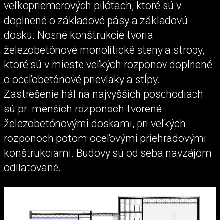
veľkopriemerových pilótach, ktoré sú v
doplnené o základové pásy a základovú
dosku. Nosné konštrukcie tvoria
železobetónové monolitické steny a stropy,
ktoré sú v mieste veľkých rozponov doplnené
o oceľobetónové prievlaky a stĺpy.
Zastrešenie hál na najvyšších poschodiach
sú pri menších rozponoch tvorené
železobetónovými doskami, pri veľkých
rozponoch potom oceľovými priehradovými
konštrukciami. Budovy sú od seba navzájom
odilatované.