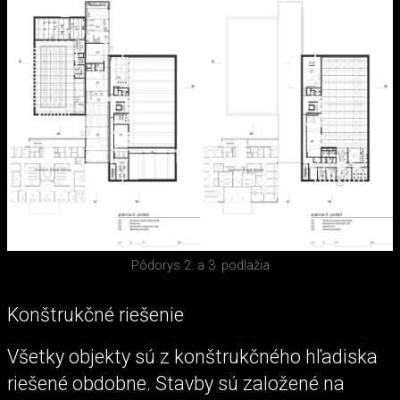
Pôdorys 2. a 3. podlažia
Konštrukčné riešenie
Všetky objekty sú z konštrukčného hľadiska
riešené obdobne. Stavby sú založené na