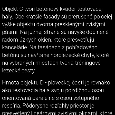
Objekt C tvorí betónový kváder testovacej
haly. Obe kratšie fasády sú prerušené po celej
výške objektu dvoma presklenými zvislými
pásmi. Na južnej strane sú navyše doplnené
radom úzkych okien, ktoré presvetľujú
kancelárie. Na fasádach z pohľadového
betónu sú navŕtané horolezecké chyty, ktoré
na vybraných miestach tvoria tréningové
lezecké cesty.
Hmota objektu D - plaveckej časti je rovnako
ako testovacia hala svoju pozdĺžnou osou
orientovaná paralelne s osou vstupného
respíria. Pôdorysne rozľahlý priestor je
presvetlený lineárnymi zvislými oknami, ktoré