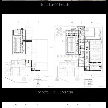
foto: Lukáš Pelech
Pôdorys 0. a 1. podlažia