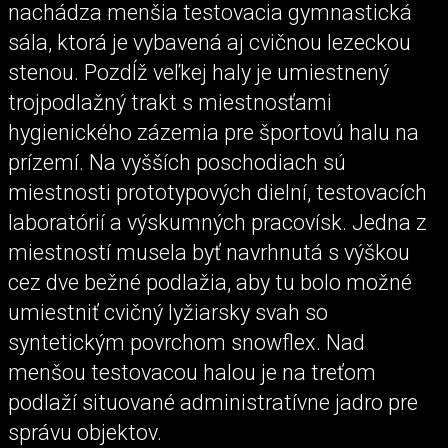
nachádza menšia testovacia gymnastická
sála, ktorá je vybavená aj cvičnou lezeckou
stenou. Pozdĺž veľkej haly je umiestnený
trojpodlažný trakt s miestnosťami
hygienického zázemia pre športovú halu na
prízemí. Na vyšších poschodiach sú
miestnosti prototypových dielní, testovacích
laboratórií a výskumných pracovísk. Jedna z
miestností musela byť navrhnutá s výškou
cez dve bežné podlažia, aby tu bolo možné
umiestniť cvičný lyžiarsky svah so
syntetickým povrchom snowflex. Nad
menšou testovacou halou je na treťom
podlaží situované administratívne jadro pre
správu objektov.