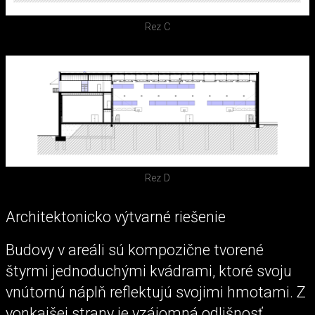
Rez C
Rez D
Architektonicko výtvarné riešenie
Budovy v areáli sú kompozične tvorené
štyrmi jednoduchými kvádrami, ktoré svoju
vnútornú náplň reflektujú svojimi hmotami. Z
vonkajšej strany je vzájomná odlišnosť