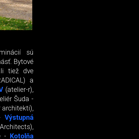
minácií sú
násť. Bytové
li tiež dve
RADICAL) a
V
(atelier-r),
eliér Šuda -
architekti),
 -
Výstupná
chitects),
ie -
Kotolňa