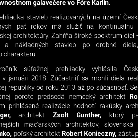
ávnostnom galavečere vo Fóre Karlín.
ehliadka stavieb realizovaných na území Česke
ných päť rokov má slúžiť na kontinuálnu 
eskej architektúry. Zahŕňa široké spektrum diel 
 a nákladných stavieb po drobné diela,
o charakteru.
ročník súťažnej prehliadky vyhlásila Če
v v januári 2018. Zúčastniť sa mohli diela rea
ej republiky od roku 2013 až po súčasnosť. S
dnej porote predsedá nemecký architekt
Ro
m prihlásené realizácie hodnotí rakúsky arc
ger,
architekt
Zsolt Gunther,
ktorý pa
ejších maďarských architektov, slovenská 
mko,
poľský architekt
Robert Konieczny,
zástup