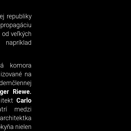
j republiky
propagáciu
- od veľkých
 napríklad
ská komora
lizované na
edemčlennej
ger Riewe.
hitekt
Carlo
trí medzi
architektka
kyňa nielen