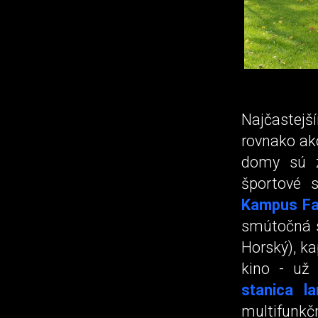
Najčastej
rovnako ako
domy sú za
športové 
Kampus Fa
smútočná 
Horský), ka
kino - u
stanica l
multifunkč