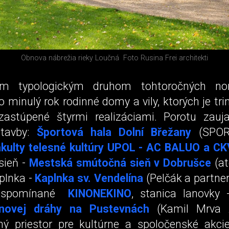
Obnova nábrežia rieky Loučná
Foto Rusina Frei architekti
ším typologickým druhom tohtoročných no
 minulý rok rodinné domy a vily, ktorých je tri
stúpené štyrmi realizáciami. Porotu zauja
stavby:
Športová hala Dolní Břežany
(SPO
kulty telesné kultúry UPOL - AC BALUO a CK
sieň -
Mestská smútočná sieň v Dobrušce
(at
plnka -
Kaplnka sv. Vendelína
(Pelčák a partner 
ž spomínané
KINONEKINO
, stanica lanovky
anovej dráhy na Pustevnách
(Kamil Mrva Ar
ný priestor pre kultúrne a spoločenské akc