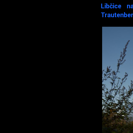
Libčice n
Trautenbe