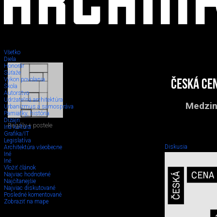
Všetko
Diela
Honorár
Súťaže
Výkon povolania
Česká ce
Škola
Autorstvo
Udržateľná architektúra
Medzin
Urbanizmus a samospráva
Pamiatky, história
Dizajn
Regály + postele
Iná kultúra
Grafika/IT
Legislatíva
Diskusia
Architektúra všeobecne
Iné
Iné
Vložiť článok
Najviac hodnotené
Najčítanejšie
Najviac diskutované
Posledné komentované
Zobraziť na mape