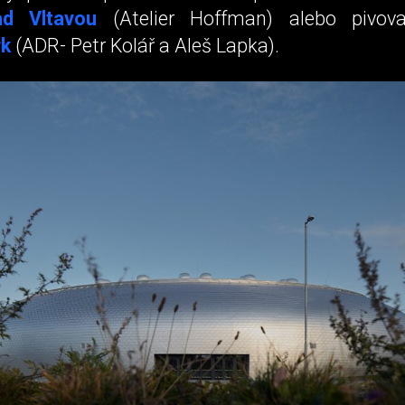
ad Vltavou
(Atelier Hoffman) alebo pivova
rk
(ADR- Petr Kolář a Aleš Lapka).