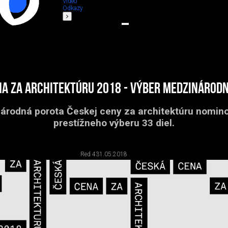
Video
Odkazy
na za architektúru 2018 - výber medzinárodn
árodná porota Českej ceny za architektúru nomino
prestížneho výberu 33 diel.
Red 4
31.05.2018