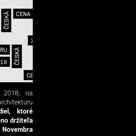
 2018, na
chitektúru
iel, ktoré
no držiteľa
9. Novembra