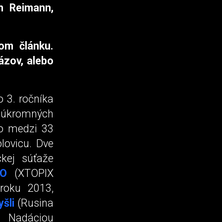
n Reimann,
com článku.
názov, alebo
o 3. ročníka
súkromných
lo medzi 33
lovicu. Dve
ckej súťaže
NO
(XTOPIX
 roku 2013,
šli
(Rusina
á Nadáciou