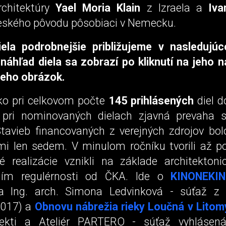
architektúry
Yael Moria Klain
z Izraela a
Iva
českého pôvodu pôsobiaci v Nemecku.
ela podrobnejšie približujeme v nasledujú
 náhľad diela sa zobrazí po kliknutí na jeho 
jeho obrázok.
o pri celkovom počte
145 prihlásených
diel d
 pri nominovaných dielach zjavná prevaha 
. Stavieb financovaných z verejných zdrojov bo
i len sedem. V minulom ročníku tvorili až po
 realizácie vznikli na základe architektoni
ním regulérnosti od ČKA. Ide o
KINONEKI
 a Ing. arch. Simona Ledvinková - súťaž z
2017) a
Obnovu nábrežia rieky Loučná v Litomy
itekti a Ateliér PARTERO - súťaž vyhlásen