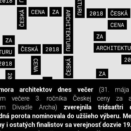
ora architektov
dnes večer
(31. mája
m večere 3. ročníka Českej ceny za ar
om Divadle Archa)
zverejnila tridsaťtri d
ná porota nominovala do užšieho výberu. Me
ny i ostatých finalistov sa verejnosť dozvie 1