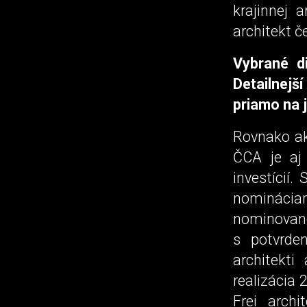
krajinnej 
architekt 
Vybrané di
Detailnejší
priamo na 
Rovnako ak
ČCA je aj
investícií
nomináciam
nominované
s potvrde
architekti
realizácia 
Frei arch