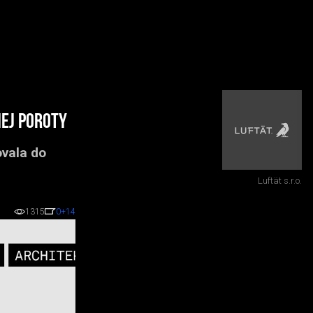
ej poroty
vala do
Luftät s.r.o.
1315
0
+14