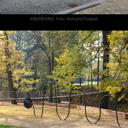
KINONEKINO
Foto: Bohumil Pospíšil