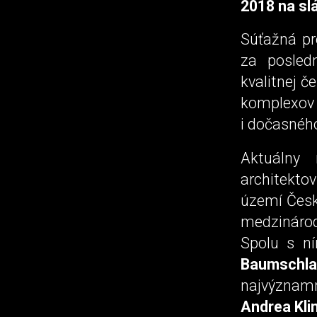
2018 na sl
Súťažná pr
za posled
kvalitnej č
komplexov
i dočasnéh
Aktuálny 
architekto
území Česk
medzináro
Spolu s ní
Baumschla
najvýznamn
Andrea Kli