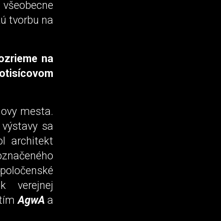
 všeobecne
kú tvorbu na
ozrieme na
tisícovom
novy mesta.
 výstavy sa
l architekt
poznačeného
spoločenské
 verejnej
 tím
AgwA
a