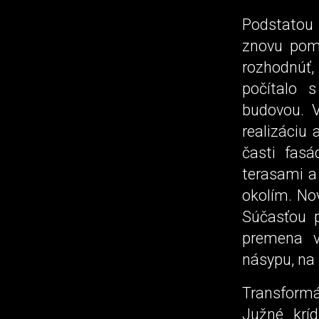
Podstatou 
znovu pome
rozhodnúť,
počítalo 
budovou. V
realizáciu 
časti fasád
terasami a 
okolím. Nov
Súčasťou p
premena vo
násypu, na 
Transform
Južné krí