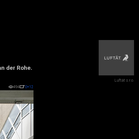
an der Rohe.
Luftät s.r.o.
494
0
+12