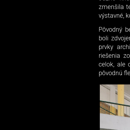
zmenšila t
výstavné, k
Pôvodný be
boli zdvoj
prvky arch
riešenia z
celok, ale 
pôvodnú fl