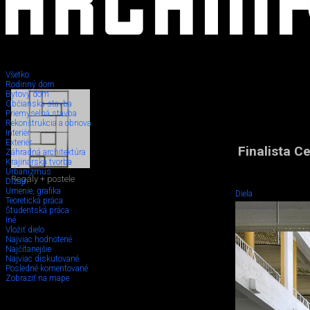
Všetko
Rodinný dom
Bytový dom
Občianska stavba
Priemyselná stavba
Rekonštrukcia a obnova
Interiér
Exteriér
Finalista C
Záhradná architektúra
Krajinárska tvorba
Urbanizmus
Regály + postele
Dizajn
Umenie, grafika
Diela
Teoretická práca
Študentská práca
Iné
Vložiť dielo
Najviac hodnotené
Najčítanejšie
Najviac diskutované
Posledné komentované
Zobraziť na mape