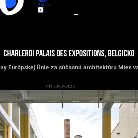
Video
Odkazy
Charleroi Palais des Expositions, Belgicko
eny Európskej Únie za súčasnú architektúru Mies v
Red 3
06.04.2026