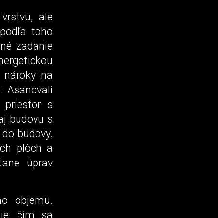
vrstvu, ale
 podľa toho
dné zadanie
ergetickou
e nároky na
p. Asanovali
ý priestor s
 aj budovu s
“ do budovy.
ých plôch a
átane úprav
ho objemu.
ie, čím sa