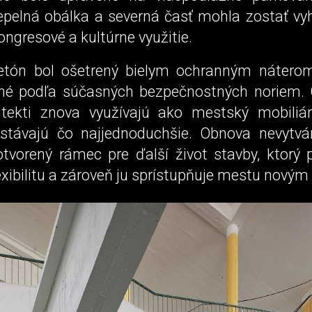
epelná obálka a severná časť mohla zostať vy
ongresové a kultúrne využitie.
tón bol ošetrený bielym ochranným náterom
ené podľa súčasných bezpečnostných noriem.
itekti znova využívajú ako mestský mobiliár
ostávajú čo najjednoduchšie. Obnova nevytvá
otvorený rámec pre ďalší život stavby, ktorý p
exibilitu a zároveň ju sprístupňuje mestu nový