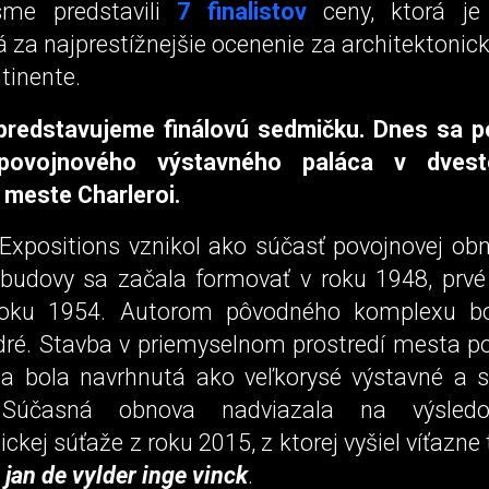
me predstavili
7 finalistov
ceny, ktorá je
za najprestížnejšie ocenenie za architektonic
tinente.
predstavujeme finálovú sedmičku. Dnes sa p
povojnového výstavného paláca v dvesto
meste Charleroi.
 Expositions vznikol ako súčasť povojnovej ob
budovy sa začala formovať v roku 1948, prvé
 roku 1954. Autorom pôvodného komplexu bo
ré. Stavba v priemyselnom prostredí mesta 
ia bola navrhnutá ako veľkorysé výstavné a 
 Súčasná obnova nadviazala na výsledok
ickej súťaže z roku 2015, z ktorej vyšiel víťazne
 jan de vylder inge vinck
.