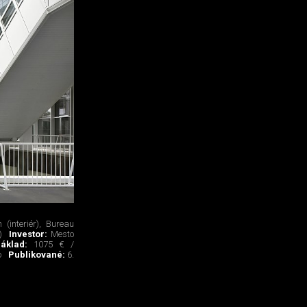
n (interiér), Bureau
)
Investor:
Mesto
náklad:
1075 € /
o
Publikované:
6.