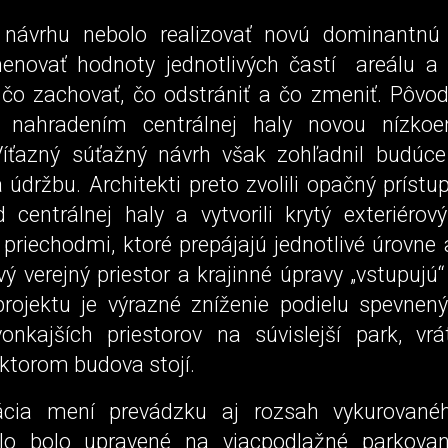
návrhu nebolo realizovať novú dominantnú 
novať hodnoty jednotlivých častí areálu a
 čo zachovať, čo odstrániť a čo zmeniť. Pôvo
s nahradením centrálnej haly novou nízkoen
íťazný súťažný návrh však zohľadnil budúc
a údržbu. Architekti preto zvolili opačný prístu
 centrálnej haly a vytvorili krytý exteriérov
priechodmi, ktoré prepájajú jednotlivé úrovne
ý verejný priestor a krajinné úpravy „vstupujú
rojektu je výrazné zníženie podielu spevnen
nkajších priestorov na súvislejší park, vr
ktorom budova stojí.
ácia mení prevádzku aj rozsah vykurované
dlo bolo upravené na viacpodlažné parkovan