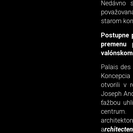
Nedávno s
považovaná 
starom kon
Postupne 
premenu 
valónskom 
Palais des
Koncepcia 
otvorili v
Joseph And
ťažbou uhl
centrum.
architekton
a
rchitecten