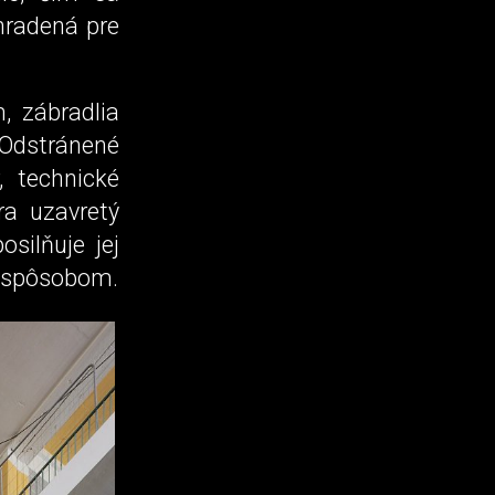
hradená pre
, zábradlia
 Odstránené
, technické
ra uzavretý
osilňuje jej
m spôsobom.