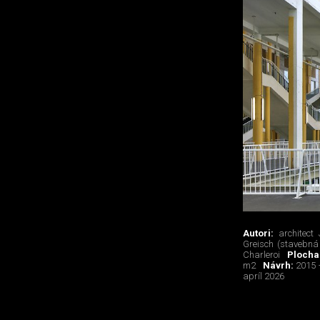
Autori:
architect
Greisch (stavebná 
Charleroi
Ploch
m2
Návrh:
2015 
apríl 2026