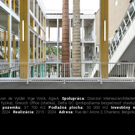
 Jan de Vylder Inge Vinck, AgwA
Spolupráca:
Doorzon Interieurarchitecte
fyzika), Greisch Office (statika), Delta GC (protipožiarna bezpečnosť stavby
a pozemku:
37 700 m2
Podlažná plocha:
50 000 m2
Investičný 
- 2024
Realizácia:
2015 - 2024
Adresa:
Rue de l Ancre 2, Charleroi, Belgick