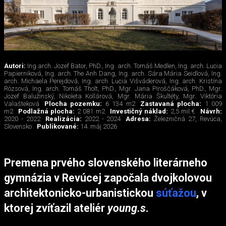
Autori:
Ing.arch. Jozef Bator, PhD., Ing. arch. Tomáš Medlen, Ing. arch. Lucia
Papierniková, Ing. arch. The Anh Dang, Ing. arch. Sára Mária Seidlová, Ing.
arch. Michaela Perejdová, Ing. arch. Lucia Višváderová, Ing. arch. Kristína
Rózsová, Ing. arch. Tomáš Tholt, PhD., Mgr. Jana Piroščáková, PhD., Mgr.
Jozef Balužinský, Nikoleta Kollárová, Mgr. Mária Škultéty, Mgr. Viktória
Valašteková
Plocha pozemku:
6 134 m2
Zastavaná plocha:
1 009
m2
Podlažná plocha:
2 081 m2
Investičný náklad:
2,5 mil.€
Návrh:
2020 - 2022
Realizácia:
2022 - 2024
Adresa:
Železničná 27, Revúca,
Slovensko
Publikované:
14. máj 2026
Premena prvého slovenského literárneho
gymnázia v Revúcej započala dvojkolovou
architektonicko-urbanistickou
súťažou
, v
ktorej zvíťazil ateliér
young.s
.