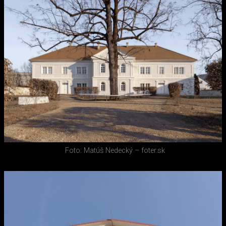
Foto: Matúš Nedecký – foter.sk