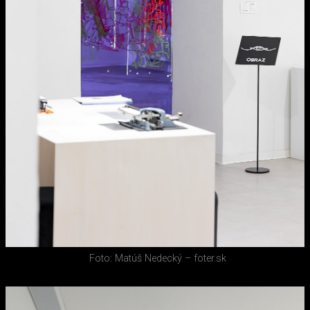
Foto: Matúš Nedecký – foter.sk