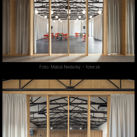
Foto: Matúš Nedecký – foter.sk