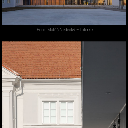
Foto: Matúš Nedecký – foter.sk