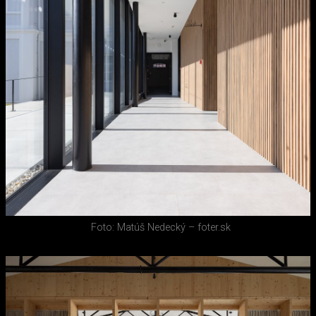
Foto: Matúš Nedecký – foter.sk