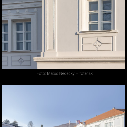
Foto: Matúš Nedecký – foter.sk