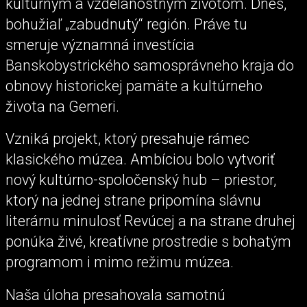
kultúrnym a vzdelanostným životom. Dnes,
bohužiaľ „zabudnutý“ región. Práve tu
smeruje významná investícia
Banskobystrického samosprávneho kraja do
obnovy historickej pamäte a kultúrneho
života na Gemeri.
Vzniká projekt, ktorý presahuje rámec
klasického múzea. Ambíciou bolo vytvoriť
nový kultúrno-spoločenský hub – priestor,
ktorý na jednej strane pripomína slávnu
literárnu minulosť Revúcej a na strane druhej
ponúka živé, kreatívne prostredie s bohatým
programom i mimo režimu múzea.
Naša úloha presahovala samotnú