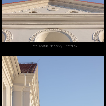
Foto: Matúš Nedecký – foter.sk