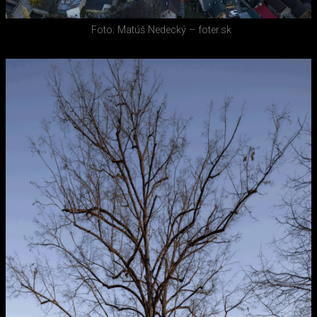
Foto: Matúš Nedecký – foter.sk