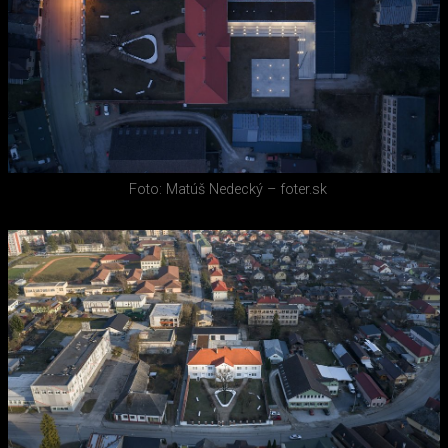
Foto: Matúš Nedecký – foter.sk