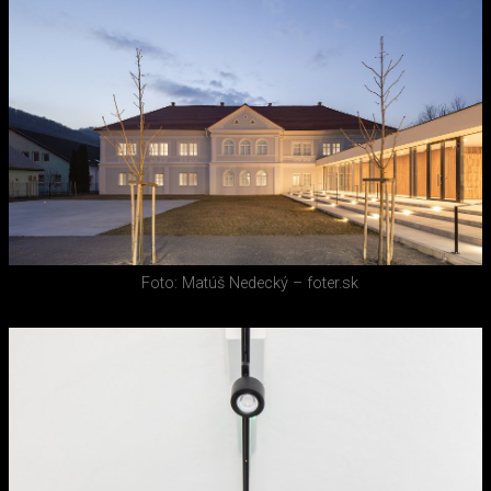
Foto: Matúš Nedecký – foter.sk