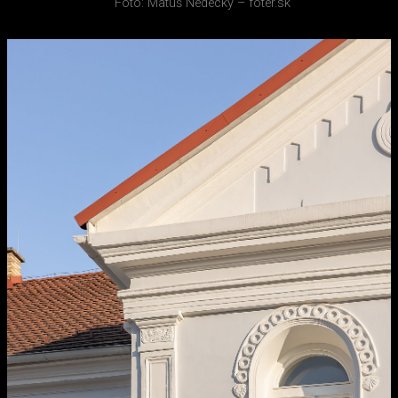
Foto: Matúš Nedecký – foter.sk