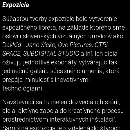
Expozícia
Súčasťou tvorby expozície bolo vytvorenie
expozičného libreta, na základe ktorého sme
oslovili slovenských vizuálnych umelcov ako
D
evKid - Jano Šicko, Ove Pictures, CTRL
SPACE, SUBDIGITAL STUDIO
a iní. Ich diela
oživujú jednotlivé exponáty, vytvárajúc tak
jedinečnú galériu súčasného umenia, ktorá
prepája minulosť s inovatívnymi
technológiami.
Návštevníci sa tu nielen dozvedia o histórii,
ale aj aktívne zapoja do kreatívneho procesu
prostredníctvom interaktívnych inštalácií.
Samotná expozícia je rozdelená do štyroch