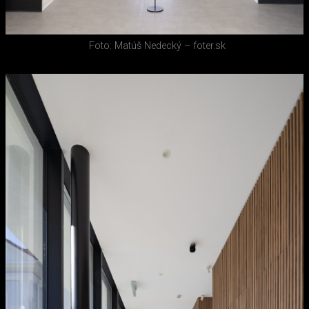
Foto: Matúš Nedecký – foter.sk