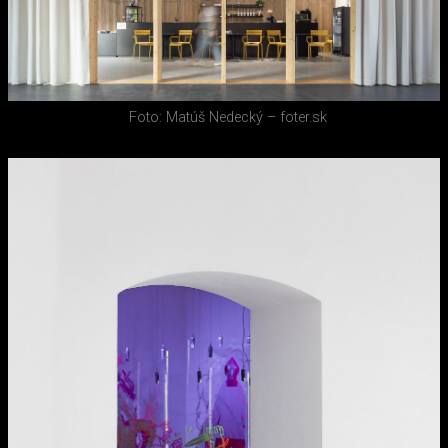
Foto: Matúš Nedecký – foter.sk