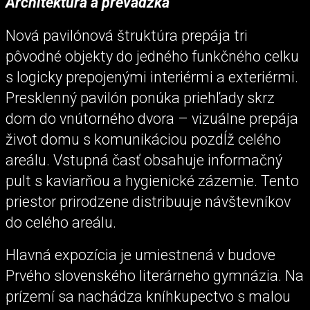
Architektúra a prevádzka
Nová pavilónová štruktúra prepája tri
pôvodné objekty do jedného funkčného celku
s logicky prepojenými interiérmi a exteriérmi.
Presklenný pavilón ponúka priehľady skrz
dom do vnútorného dvora – vizuálne prepája
život domu s komunikáciou pozdĺž celého
areálu. Vstupná časť obsahuje informačný
pult s kaviarňou a hygienické zázemie. Tento
priestor prirodzene distribuuje návštevníkov
do celého areálu.
Hlavná expozícia je umiestnená v budove
Prvého slovenského literárneho gymnázia. Na
prízemí sa nachádza kníhkupectvo s malou