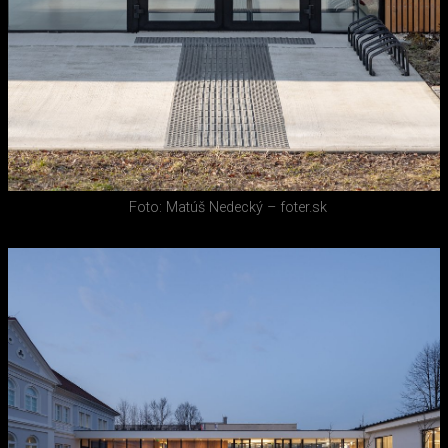
Foto: Matúš Nedecký – foter.sk