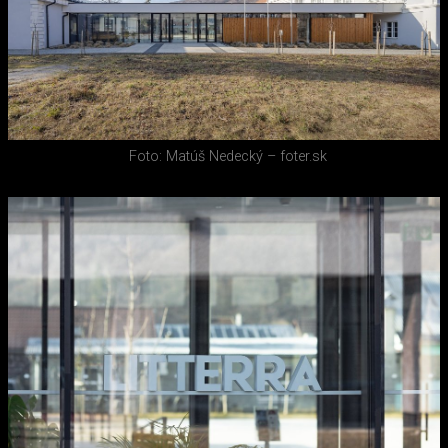
Foto: Matúš Nedecký – foter.sk