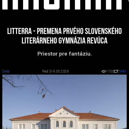
LITTERRA - premena prvého slovenského
literárneho gymnázia Revúca
Priestor pre fantáziu.
Diela
Red 3
14.05.2026
1150
0
+81