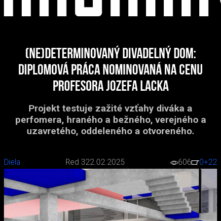
(Ne)determinovaný divadelný dom:
diplomová práca nominovaná na Cenu
profesora Jozefa Lacka
Projekt testuje zažité vzťahy diváka a
perfomera, hraného a bežného, verejného a
uzavretého, oddeleného a otvoreného.
Diela
Red 3
22.02.2025
606
0
+22