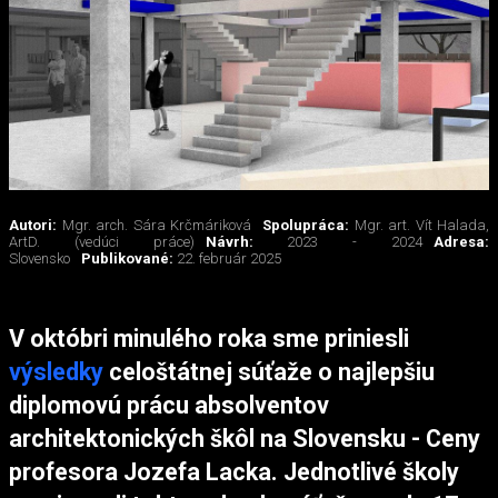
Autori:
Mgr. arch. Sára Krčmáriková
Spolupráca:
Mgr. art. Vít Halada,
ArtD. (vedúci práce)
Návrh:
2023 - 2024
Adresa:
Slovensko
Publikované:
22. február 2025
V októbri minulého roka sme priniesli
výsledky
celoštátnej súťaže o najlepšiu
diplomovú prácu absolventov
architektonických škôl na Slovensku - Ceny
profesora Jozefa Lacka. Jednotlivé školy