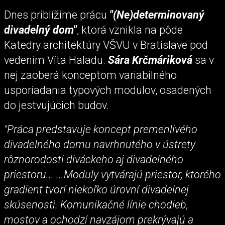
Dnes priblížime prácu
"(Ne)determinovaný
divadelný dom"
, ktorá vznikla na pôde
Katedry architektúry VŠVU v Bratislave pod
vedením Víta Haladu.
Sára Krčmáriková
sa v
nej zaoberá konceptom variabilného
usporiadania typových modulov, osadených
do jestvujúcich budov.
"Práca predstavuje koncept premenlivého
divadelného domu navrhnutého v ústrety
rôznorodosti diváckeho aj divadelného
priestoru... ...Moduly vytvárajú priestor, ktorého
gradient tvorí niekoľko úrovní divadelnej
skúsenosti. Komunikačné línie chodieb,
mostov a ochodzí navzájom prekrývajú a