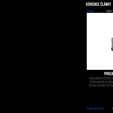
SÚVISIACE ČLÁNKY
Diela
Red 
POHĽA
Narušené uličné 
obklopené roztra
ktoré vznikli na 
Kalendárium