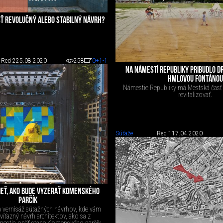
SŤ REVOLUČNÝ ALEBO STABILNÝ NÁVRH?
Red 2
25.08.2020
258
0
+1
-1
NA NÁMESTÍ REPUBLIKY PRIBUDLO D
HMLOVOU FONTÁNOU
Námestie Republiky má Mestská časť P
revitalizovať.
Súťaže
Red 1
17.04.2020
IEŤ, AKO BUDE VYZERAŤ KOMENSKÉHO
PARČÍK
 vernisáž súťažných návrhov, kde vám
íťazný návrh architektov, ako sa z