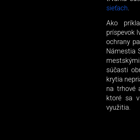
sieťach
.
Ako príkl
príspevok I
ochrany pa
Námestia S
mestskými 
súčasti o
krytia nepr
na trhové 
ktoré sa v
využitia.