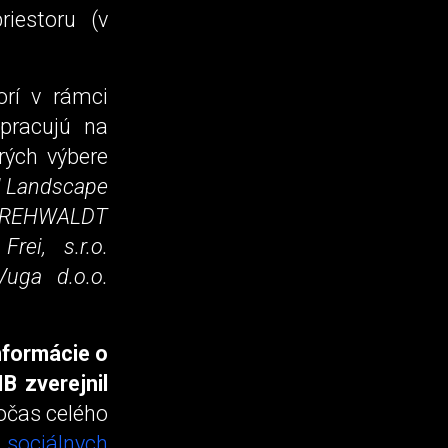
riestoru (v
orí v rámci
 pracujú na
orých výbere
dl Landscape
); REHWALDT
ei, s.r.o.
uga d.o.o.
nformácie o
IB zverejnil
počas celého
h
sociálnych