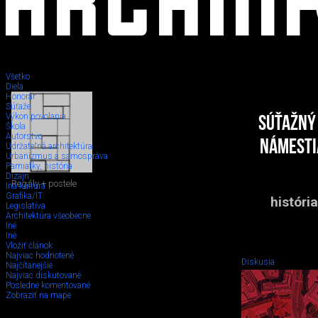
Všetko
Diela
Honorár
Súťaže
Výkon povolania
Súťažný
Škola
Autorstvo
Námestia
Udržateľná architektúra
Urbanizmus a samospráva
Pamiatky, história
Dizajn
Regály + postele
Iná kultúra
Grafika/IT
históri
Legislatíva
Architektúra všeobecne
Iné
Iné
Vložiť článok
Najviac hodnotené
Diskusia
Najčítanejšie
Najviac diskutované
Posledné komentované
Zobraziť na mape