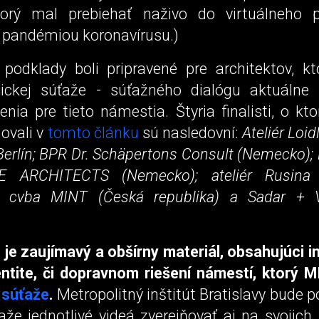
torý mal prebiehať naživo do virtuálneho p
s pandémiou koronavírusu.)
 podklady boli pripravené pre architektov, kt
nickej súťaže - súťažného dialógu aktuálne
enia pre tieto námestia. Štyria finalisti, o kt
ovali v
tomto článku
sú nasledovní:
Ateliér Loi
 Berlín; BPR Dr. Schäpertons Consult (Nemecko
 ARCHITECTS (Nemecko); ateliér Rusina Fr
cvba MINT (Česká republika) a Sadar + V
je zaujímavý a obšírny materiál, obsahujúci i
dentite, či dopravnom riešení námestí, ktorý M
 súťaže
.
Metropolitný inštitút Bratislavy bude 
ťaže jednotlivé videá zverejňovať aj na svojic