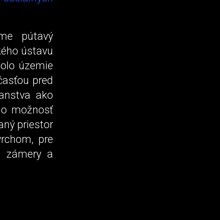
áme pútavý
ského ústavu
bolo územie
časťou pred
ranstva ako
lo možnosť
aný priestor
vrchom, pre
ne zámery a