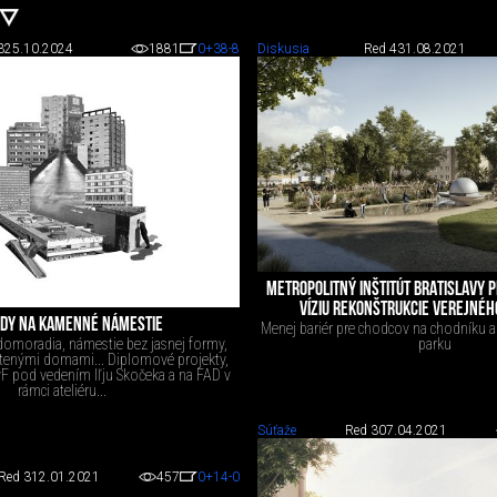
3
25.10.2024
1881
0
+38
-8
Diskusia
Red 4
31.08.2021
METROPOLITNÝ INŠTITÚT BRATISLAVY P
VÍZIU REKONŠTRUKCIE VEREJNÉH
DY NA KAMENNÉ NÁMESTIE
Menej bariér pre chodcov na chodníku a 
parku
domoradia, námestie bez jasnej formy,
tenými domami... Diplomové projekty,
SvF pod vedením Iľju Skočeka a na FAD v
rámci ateliéru...
Súťaže
Red 3
07.04.2021
Red 3
12.01.2021
457
0
+14
-0