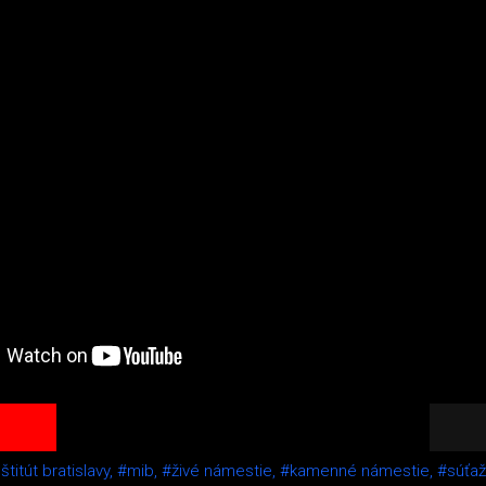
titút bratislavy,
#mib,
#živé námestie,
#kamenné námestie,
#súťaž