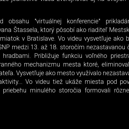
ad obsahu "virtuálnej konferencie" priklad
vana Štassela, ktorý pôsobí ako riaditeľ Mest
miatok v Bratislave. Vo videu vysvetľuje ako 
NP medzi 13. až 18. storočím nezastavanou 
hradbami. Približuje funkciu voľného priest
branného mechanizmu mesta ktoré, eliminova
iateľa. Vysvetľuje ako mesto využívalo nezastav
aktivity... Vo videu tiež ukáže miesta pod po
 priebehu minulého storočia formovali rôz