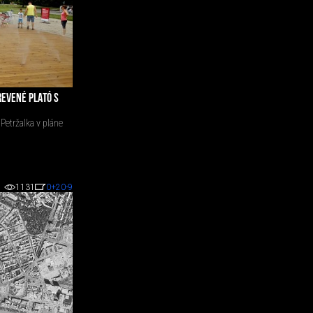
REVENÉ PLATÓ S
etržalka v pláne
1131
0
+20
-9