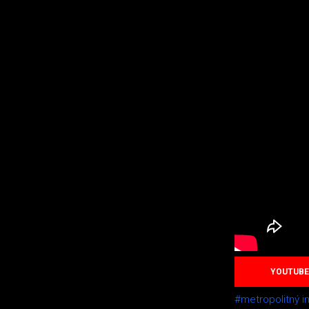
YOUTUBE
#metropolitný inš