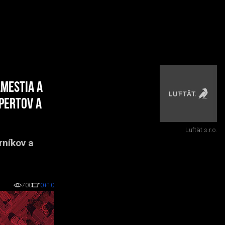
mestia a
xpertov a
Luftät s.r.o.
rníkov a
700
0
+10