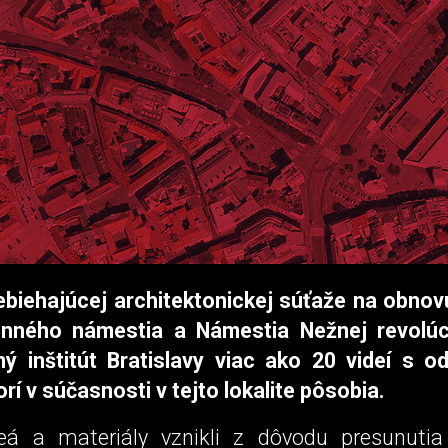
ebiehajúcej architektonickej súťaže na obno
nného námestia a Námestia Nežnej revolúcie
ný inštitút Bratislavy viac ako 20 videí s o
orí v súčasnosti v tejto lokalite pôsobia.
eá a materiály vznikli z dôvodu presunuti