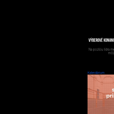
VÝBEROVÉ KONANIE
Na pozíciu lídra m
môžu
Kalendárium