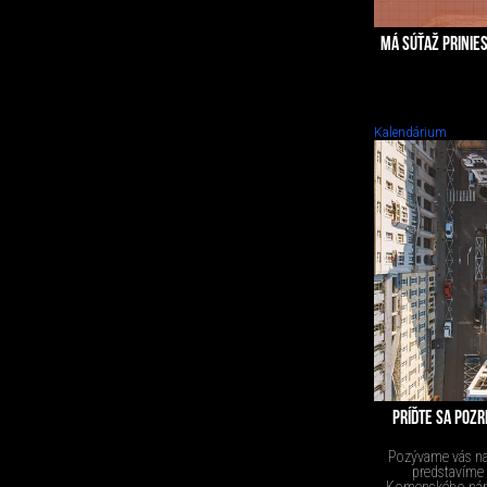
MÁ SÚŤAŽ PRINIE
Kalendárium
PRÍĎTE SA POZR
Pozývame vás na
predstavíme v