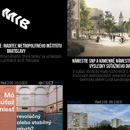
: RIADITEĽ METROPOLITNÉHO INŠTITÚTU
BRATISLAVY
etropolitného “think tanku” sa uchádzači
 prihlásiť do 8. februára.
NÁMESTIE SNP A KAMENNÉ NÁMESTIE
VÝSLEDKY SÚŤAŽNÉHO DI
V súťaži, ktorá by mala rozhodnúť 
kľúčových bratislavských verejných pr
berlínsky ateliér ​Loidl Landscape
Red 2
05.10.2020
132
0
+1
-0
Diskusia
Red 2
02.09.2020