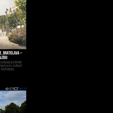
, BRATISLAVA –
ALÓGU
o budúcej podobe
iestorov zvíťazil
 Architects.
379
0
+1
-0