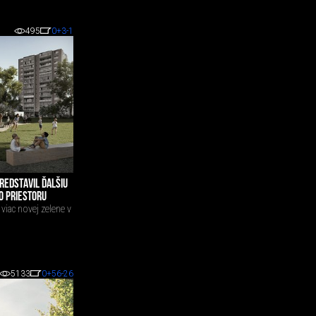
495
0
+3
-1
REDSTAVIL ĎALŠIU
O PRIESTORU
viac novej zelene v
5133
0
+56
-26