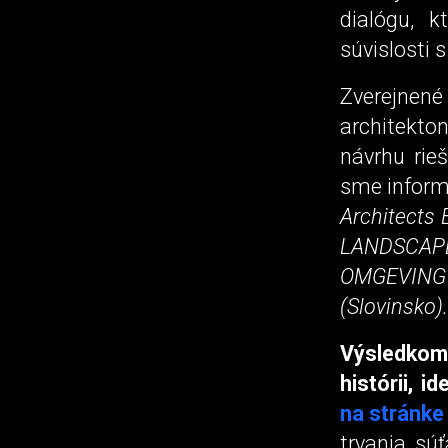
dialógu, k
súvislosti 
Zverejnené
architekto
návrhu rieš
sme inform
Architects
LANDSCAPE
OMGEVING 
(Slovinsko).
Výsledkom 
histórii, i
na stránke
trvania sú