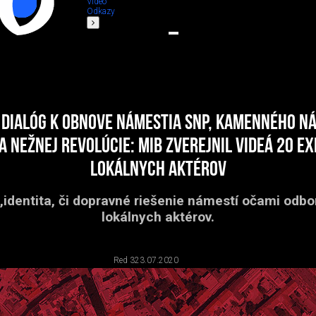
Video
Odkazy
 dialóg k obnove Námestia SNP, Kamenného ná
 Nežnej revolúcie: MIB zverejnil videá 20 e
lokálnych aktérov
a,identita, či dopravné riešenie námestí očami odbo
lokálnych aktérov.
Red 3
23.07.2020