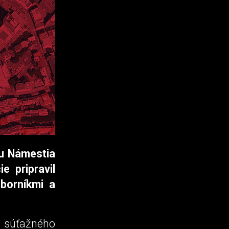
vu Námestia
 pripravil
dborníkmi a
a súťažného