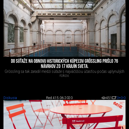
DO SÚŤAŽE NA OBNOVU HISTORICKÝCH KÚPEĽOV GRÖSSLING PRIŠLO 76
NÁVRHOV ZO 17 KRAJÍN SVETA.
Grössling sa tak zaradil medzi súťaže s najväčššou účasťou počas uplynulých
rokov.
Diskusia
Red 4
15.06.2020
451
0
+0
-0