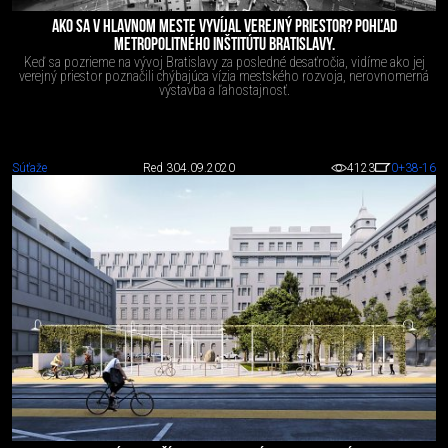
AKO SA V HLAVNOM MESTE VYVÍJAL VEREJNÝ PRIESTOR? POHĽAD
METROPOLITNÉHO INŠTITÚTU BRATISLAVY.
Keď sa pozrieme na vývoj Bratislavy za posledné desaťročia, vidíme ako jej
verejný priestor poznačili chýbajúca vízia mestského rozvoja, nerovnomerná
výstavba a ľahostajnosť.
Súťaže
Red 3
04.09.2020
4123
0
+38
-16