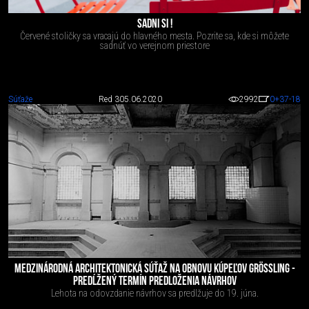
SADNI SI !
Červené stoličky sa vracajú do hlavného mesta. Pozrite sa, kde si môžete
sadnúť vo verejnom priestore
Súťaže
Red 3
05.06.2020
2992
0
+37
-18
MEDZINÁRODNÁ ARCHITEKTONICKÁ SÚŤAŽ NA OBNOVU KÚPEĽOV GRÖSSLING -
PREDĹŽENÝ TERMÍN PREDLOŽENIA NÁVRHOV
Lehota na odovzdanie návrhov sa predlžuje do 19. júna.