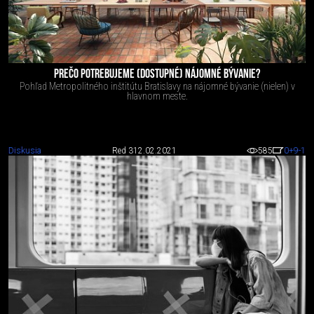
PREČO POTREBUJEME (DOSTUPNÉ) NÁJOMNÉ BÝVANIE?
Pohľad Metropolitného inštitútu Bratislavy na nájomné bývanie (nielen) v
hlavnom meste.
Diskusia
Red 3
12.02.2021
585
0
+9
-1