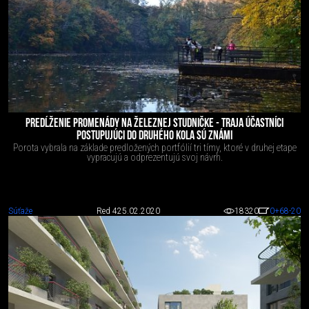
PREDĹŽENIE PROMENÁDY NA ŽELEZNEJ STUDNIČKE - TRAJA ÚČASTNÍCI
POSTUPUJÚCI DO DRUHÉHO KOLA SÚ ZNÁMI
Porota vybrala na základe predložených portfólií tri tímy, ktoré v druhej etape
vypracujú a odprezentujú svoj návrh.
Súťaže
Red 4
25.02.2020
18320
0
+68
-20