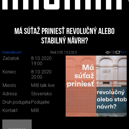
Má súťaž priniesť revolučný alebo
stabilný návrh?
Kalendárium
Red 2
05.10.2020
133
0
+1
Začiatok
8.10.2020
19:00
Koniec
8.10.2020
20:00
Miesto
MIB talk live
Adresa
Slovensko
Druh podujatia
Podujatie
Kontakt
MIB