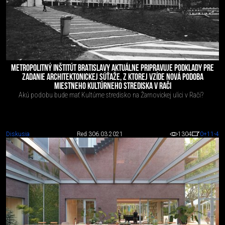
METROPOLITNÝ INŠTITÚT BRATISLAVY AKTUÁLNE PRIPRAVUJE PODKLADY PRE
ZADANIE ARCHITEKTONICKEJ SÚŤAŽE, Z KTOREJ VZÍDE NOVÁ PODOBA
MIESTNEHO KULTÚRNEHO STREDISKA V RAČI
Akú podobu bude mať Kultúrne stredisko na Žarnovickej ulici v Rači?
Diskusia
Red 3
06.03.2021
1304
0
+11
-4