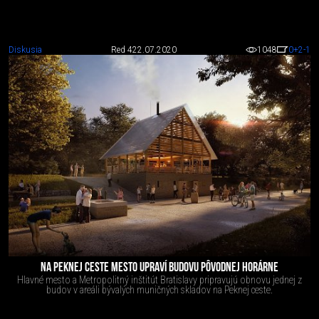
Diskusia
Red 4
22.07.2020
1048
0
+2
-1
NA PEKNEJ CESTE MESTO UPRAVÍ BUDOVU PÔVODNEJ HORÁRNE
Hlavné mesto a Metropolitný inštitút Bratislavy pripravujú obnovu jednej z
budov v areáli bývalých muničných skladov na Peknej ceste.