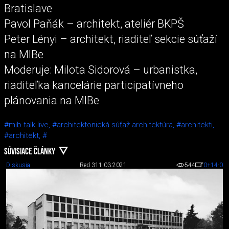
Bratislave
Pavol Paňák – architekt, ateliér BKPŠ
Peter Lényi – architekt, riaditeľ sekcie súťaží
na MIBe
Moderuje: Milota Sidorová – urbanistka,
riaditeľka kancelárie participatívneho
plánovania na MIBe
#mib talk live,
#architektonická súťaž architektúra,
#architekti,
#architekt,
#
SÚVISIACE ČLÁNKY
Diskusia
Red 3
11.03.2021
544
0
+14
-0