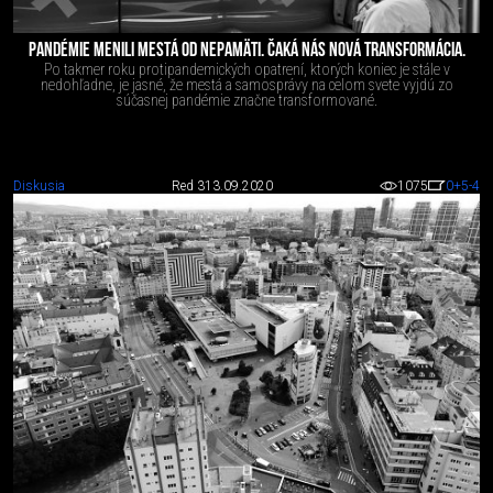
PANDÉMIE MENILI MESTÁ OD NEPAMÄTI. ČAKÁ NÁS NOVÁ TRANSFORMÁCIA.
Po takmer roku protipandemických opatrení, ktorých koniec je stále v
nedohľadne, je jasné, že mestá a samosprávy na celom svete vyjdú zo
súčasnej pandémie značne transformované.
Diskusia
Red 3
13.09.2020
1075
0
+5
-4