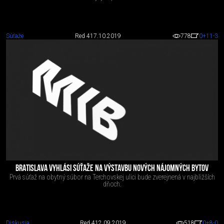
Súťaže
Red 4
17.10.2019
778
0
+11
-3
BRATISLAVA VYHLÁSI SÚŤAŽE NA VÝSTAVBU NOVÝCH NÁJOMNÝCH BYTOV
Prvá súťaž na obytný súbor na Terchovskej ulici bude zverejnená v najbližších
dňoch.
Diskusia
Red 4
12.09.2019
518
0
+8
-0