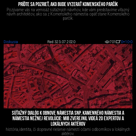
PRÍĎTE SA POZRIEŤ, AKO BUDE VYZERAŤ KOMENSKÉHO PARČÍK
Pozývame vás na vernisáž súťažných návrhov, kde vám predstavíme víťazný
návrh architektov, ako sa z Komenského námestia opäť stane Komenského
parčík.
Diskusia
Red 3
23.07.2020
701
0
+10
-0
SÚŤAŽNÝ DIALÓG K OBNOVE NÁMESTIA SNP, KAMENNÉHO NÁMESTIA A
NÁMESTIA NEŽNEJ REVOLÚCIE: MIB ZVEREJNIL VIDEÁ 20 EXPERTOV A
LOKÁLNYCH AKTÉROV
história,identita, či dopravné riešenie námestí očami odborníkov a lokálnych
aktérov.