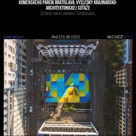
KOMENSKÉHO PARČÍK BRATISLAVA: VÝSLEDKY KRAJINÁRSKO-
ARCHITEKTONICKEJ SÚŤAŽE
Zvíťazil návrh ateliéru Totalstudio.
Kalendárium
Red 2
25.08.2020
259
0
+1
-1