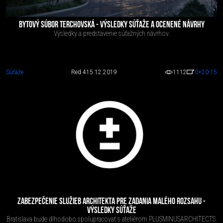
BYTOVÝ SÚBOR TERCHOVSKÁ - VÝSLEDKY SÚŤAŽE A OCENENÉ NÁVRHY
Výsledky a predstavenie súťažných návrhov.
Súťaže
Red 4
15.12.2019
1112
0
+20
-15
ZABEZPEČENIE SLUŽIEB ARCHITEKTA PRE ZADANIA MALÉHO ROZSAHU -
VÝSLEDKY SÚŤAŽE
Bratislava bude dlhodobo spolupracovať s ateliérom PLUSMINUSARCHITECTS.