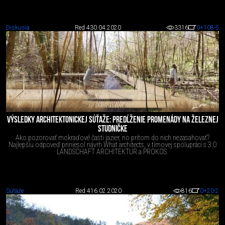
Diskusia
Red 4
30.04.2020
3316
0
+108
-5
VÝSLEDKY ARCHITEKTONICKEJ SÚŤAŽE: PREDĹŽENIE PROMENÁDY NA ŽELEZNEJ
STUDNIČKE
Ako pozorovať mokraďové časti jazier, no pritom do nich nezasahovať?
Najlepšiu odpoveď priniesol návrh What architects, v tímovej spolupráci s 3:0
LANDSCHAFT ARCHITEKTUR a PROKOS.
Súťaže
Red 4
16.02.2020
816
0
+20
-2