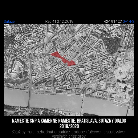
Súťaže
Red 4
10.12.2019
1914
0
+14
-3
NÁMESTIE SNP A KAMENNÉ NÁMESTIE, BRATISLAVA, SÚŤAŽNÝ DIALÓG
2019/2020
Súťaž by mala rozhodnúť o budúcej podobe kľúčových bratislavských
verejných priestorov.