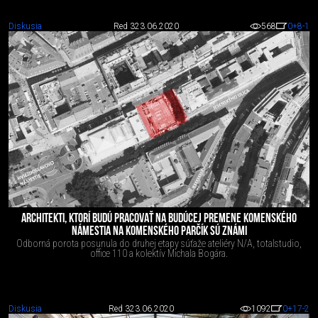
Diskusia
Red 3
23.06.2020
568
0
+8
-1
ARCHITEKTI, KTORÍ BUDÚ PRACOVAŤ NA BUDÚCEJ PREMENE KOMENSKÉHO
NÁMESTIA NA KOMENSKÉHO PARČÍK SÚ ZNÁMI
Odborná porota posunula do druhej etapy súťaže ateliéry N/A, totalstudio,
office 110 a kolektív Michala Bogára.
Diskusia
Red 3
23.06.2020
1092
0
+17
-2