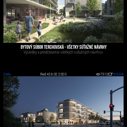
BYTOVÝ SÚBOR TERCHOVSKÁ - VŠETKY SÚŤAŽNÉ NÁVRHY
Výsledky a predstavenie všetkých súťažných návrhov.
Diela
Red 4
26.02.2020
7512
0
+50
-8