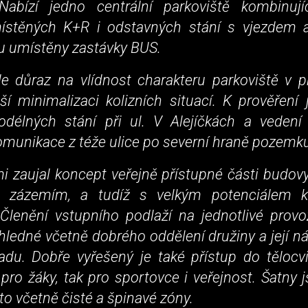
Nabízí jedno centrální parkoviště kombinují
stěných K+R i odstavných stání s vjezdem 
u umístěny zastávky BUS.
de důraz na vlídnost charakteru parkoviště v p
ší minimalizaci kolizních situací. K prověření 
odélných stání při ul. V Alejíčkách a vedení
munikace z téže ulice po severní hraně pozemk
i zaujal koncept veřejně přístupné části budov
 zázemím, a tudíž s velkým potenciálem k
Členění vstupního podlaží na jednotlivé provo
ledné včetně dobrého oddělení družiny a její n
adu. Dobře vyřešený je také přístup do tělocv
 pro žáky, tak pro sportovce i veřejnost. Šatny
 to včetně čisté a špinavé zóny.