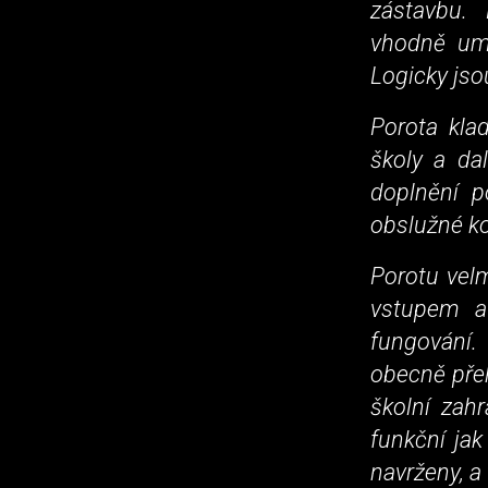
zástavbu. 
vhodně umí
Logicky jso
Porota kla
školy a dal
doplnění p
obslužné ko
Porotu velm
vstupem a
fungování. 
obecně přeh
školní zahr
funkční jak
navrženy, a