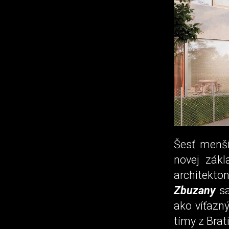
Šesť menší
novej zákl
architekt
Zbuzany
sa
ako víťazný
tímy z Brat