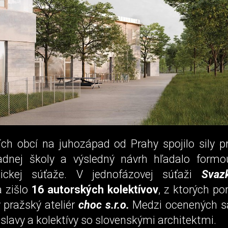
ch obcí na juhozápad od Prahy spojilo sily pr
adnej školy a výsledný návrh hľadalo formo
onickej súťaže. V jednofázovej súťaži
Svaz
 zišlo
16 autorských kolektívov
, z ktorých po
 pražský ateliér
choc s.r.o.
Medzi ocenených sa 
islavy a kolektívy so slovenskými architektmi.