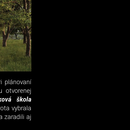
i plánovaní
u otvorenej
ková škola
rota vybrala
zaradili aj