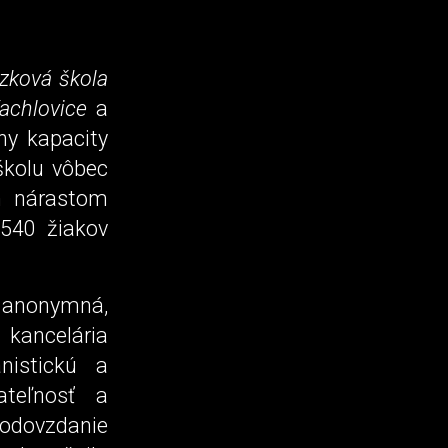
zková škola
Tachlovice
a
hy kapacity
 školu vôbec
m nárastom
 540 žiakov
 anonymná,
kancelária
nistickú a
žateľnosť a
odovzdanie