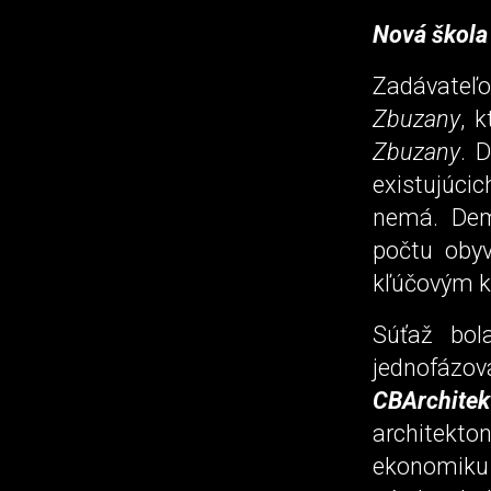
Nová škola 
Zadávateľo
Zbuzany
, 
Zbuzany
. 
existujúcic
nemá. Dem
počtu obyv
kľúčovým 
Súťaž bol
jednofázo
CBArchitek
architekto
ekonomiku