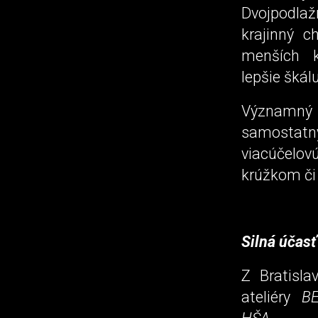
Dvojpodlaž
krajinný c
menších k
lepšie škál
Významný 
samostatn
viacúčelovú
krúžkom či
Silná účasť
Z Bratisla
ateliéry
BE