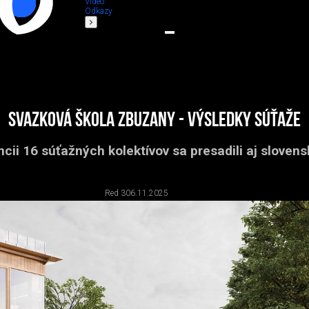
Video
Odkazy
Svazková škola Zbuzany - výsledky súťaže
cii 16 súťažných kolektívov sa presadili aj slovensk
Red 3
06.11.2025