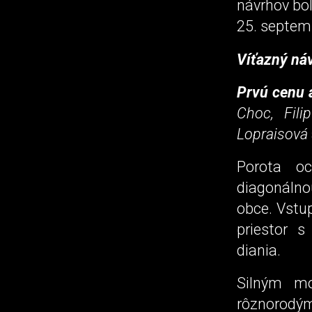
návrhov bo
25. septemb
Víťazný ná
Prvú cenu 
Choc, Fili
Lopraisová
Porota oc
diagonálnou
obce. Vstup
priestor 
diania.
Silným mo
rôznorodý