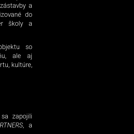
 zástavby a
nizované do
er školy a
objektu so
ňu, ale aj
tu, kultúre,
sa zapojili
ARTNERS
, a