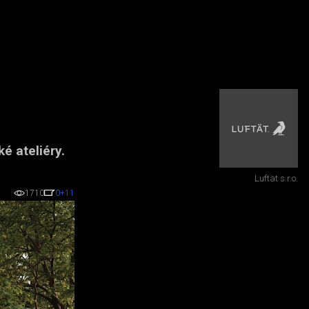
é ateliéry.
Luftät s.r.o.
1710
0
+11