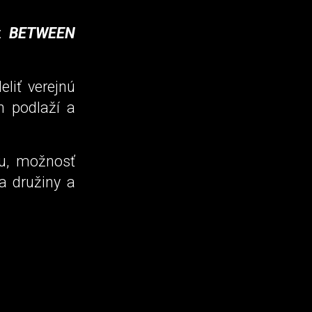
h:
BETWEEN
liť verejnú
h podlaží a
u, možnosť
a družiny a