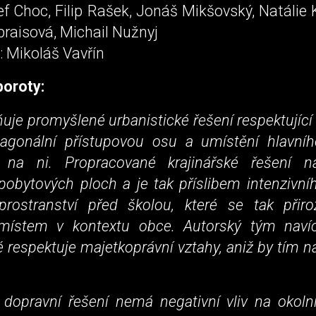
ef Choc, Filip Rašek, Jonáš Mikšovský, Natálie 
raisová, Michail Nužnyj
: Mikoláš Vavřín
oroty:
uje promyšlené urbanistické řešení respektující š
agonální přístupovou osu a umístění hlavní
 na ni. Propracované krajinářské řešení n
pobytových ploch a je tak příslibem intenzivní
prostranství před školou, které se tak přir
místem v kontextu obce. Autorský tým navíc
ré respektuje majetkoprávní vztahy, aniž by tím ná
 dopravní řešení nemá negativní vliv na okolní