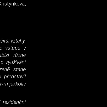
Kristýnková,
irší vztahy,
ho vstupu v
abízí různé
ho využívání
ozeně stane
 představil
vrh jakkoliv
 rezidenční