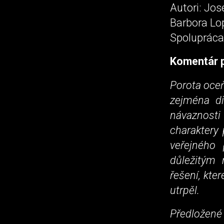
Autori: Jos
Barbora Lop
Spolupráca
Komentár p
Porota oceň
zejména di
návaznosti
charaktery 
veřejného 
důležitým 
řešení, kte
utrpěl.
Předložené