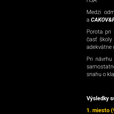
HŠA
.
Medzi odm
a
CAKOV&
Porota pri
časť školy
adekvátne 
Pri návrh
samostatné
snahu o kla
Výsledky s
1. miesto (