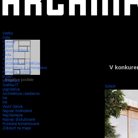
Všetko
Diela
Honorár
Súťaže
Výkon povolania
Škola
Autorstvo
Udržateľná architektúra
V konkuren
Urbanizmus a samospráva
Pamiatky, história
Dizajn
Regály + postele
Iná kultúra
Grafika/IT
Súťaže
Legislatíva
Architektúra všeobecne
Iné
Iné
Vložiť článok
Najviac hodnotené
Najčítanejšie
Najviac diskutované
Posledné komentované
Zobraziť na mape