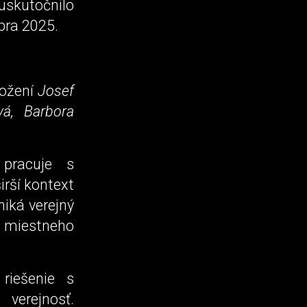
uskutočnilo
bra 2025.
ložení
Josef
vá, Barbora
 pracuje s
irší kontext
niká verejný
 miestneho
riešenie s
verejnosť.