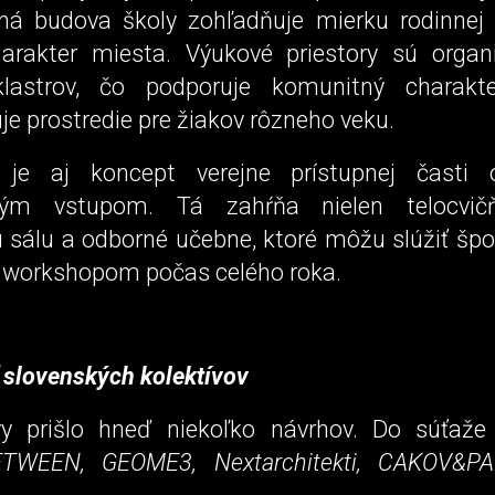
ná budova školy zohľadňuje mierku rodinnej
harakter miesta. Výukové priestory sú orga
lastrov, čo podporuje komunitný charakt
uje prostredie pre žiakov rôzneho veku.
je aj koncept verejne prístupnej časti 
ým vstupom. Tá zahŕňa nielen telocvič
 sálu a odborné učebne, ktoré môžu slúžiť špor
 workshopom počas celého roka.
 slovenských kolektívov
vy prišlo hneď niekoľko návrhov. Do súťaže 
TWEEN, GEOME3, Nextarchitekti, CAKOV&P