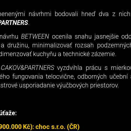
enenými návrhmi bodovali hneď dva z nic
PARTNERS
.
 návrhu
BETWEEN
ocenila snahu jasnejšie odde
 a družinu, minimalizovať rozsah podzemnýc
dimenzovať kuchyňu a technické zázemie.
u
CAKOV&PARTNERS
vyzdvihla prácu s mierko
ho fungovania telocvične, odborných učební 
strové usporiadanie výučbových priestorov.
úťaže:
900.000 Kč): choc s.r.o. (ČR)