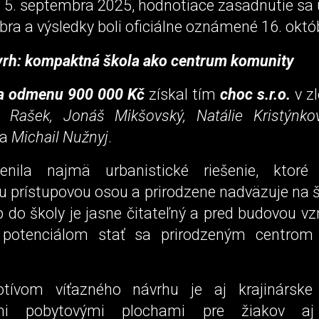
l 5. septembra 2025, hodnotiace zasadnutie sa 
ra a výsledky boli oficiálne oznámené 16. októ
vrh: kompaktná škola ako centrum komunity
a odmenu 900 000 Kč
získal tím
choc s.r.o.
v z
p Rašek, Jonáš Mikšovský, Natálie Kristýnko
a
Michail Nužnyj
.
enila najmä urbanistické riešenie, ktoré
 prístupovou osou a prirodzene nadväzuje na š
 do školy je jasne čitateľný a pred budovou vz
s potenciálom stať sa prirodzeným centrom
tívom víťazného návrhu je aj krajinárske 
mi pobytovými plochami pre žiakov aj 