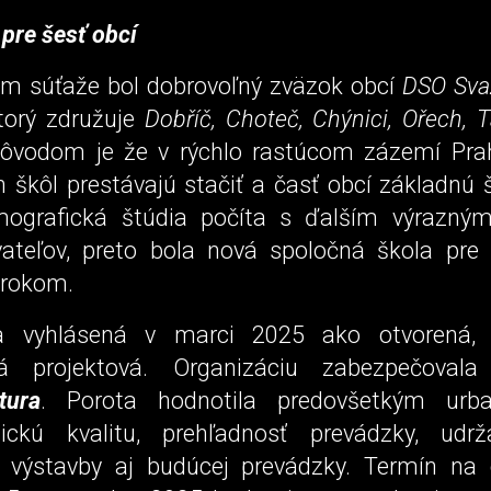
pre šesť obcí
m súťaže bol dobrovoľný zväzok obcí
DSO Sva
ktorý združuje
Dobříč, Choteč, Chýnici, Ořech, 
Dôvodom je že v rýchlo rastúcom zázemí Pra
h škôl prestávajú stačiť a časť obcí základnú
ografická štúdia počíta s ďalším výrazný
ateľov, preto bola nová spoločná škola pre
krokom.
a vyhlásená v marci 2025 ako otvorená,
vá projektová. Organizáciu zabezpečovala 
tura
. Porota hodnotila predovšetkým urba
nickú kvalitu, prehľadnosť prevádzky, udr
 výstavby aj budúcej prevádzky. Termín na 