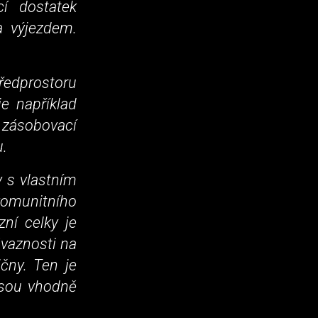
cí dostatek
a výjezdem.
ředprostoru
je například
 zásobovací
u.
y s vlastním
omunitního
zní celky je
ávaznosti na
ičny. Ten je
 jsou vhodně