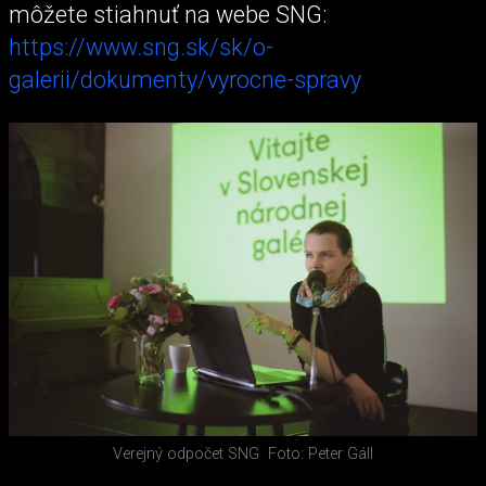
môžete stiahnuť na webe SNG:
https://www.sng.sk/sk/o-
galerii/dokumenty/vyrocne-spravy
Verejný odpočet SNG
Foto: Peter Gáll