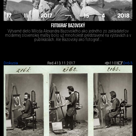
FOTOGRAF BAZOVSKÝ
Výtvarné dielo Miloša Alexandra Bazovského ako jedného zo zakladateľov
modernej slovenskej maľby bolo už mnohokrát predstavené na výstavách a v
publikáciách. Ale Bazovský ako fotograf...
Diskusia
Red 4
13.11.2017
1103
0
+6
-3