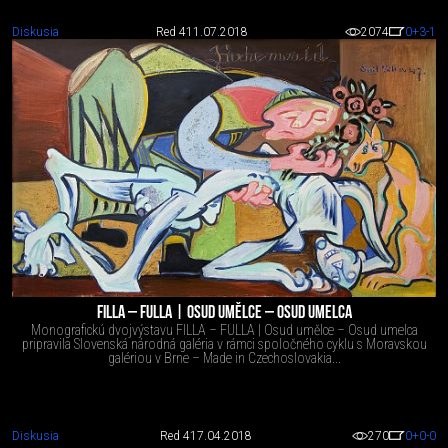
Diskusia
Red 4
11.07.2018
2074
0
+3
-1
FILLA – FULLA | OSUD UMĚLCE – OSUD UMELCA
Monografickú dvojvýstavu FILLA – FULLA | Osud umělce – Osud umelca
pripravila Slovenská národná galéria v rámci spoločného cyklu s Moravskou
galériou v Brne – Made in Czechoslovakia...
Diskusia
Red 4
17.04.2018
270
0
+0
-0