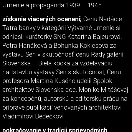
Umenie a propaganda 1939 – 1945;
získanie viacerých ocenení;
Cenu Nadácie
Tatra banky v kategórii Výtvarné umenie si
odniesli kurátorky SNG Katarína Bajcurová,
Petra Hanáková a Bohunka Koklesová za
výstavu Sen × skutočnosť; cenu Rady galérií
Slovenska – Biela kocka za vzdelávaciu
nadstavbu výstavy Sen × skutočnosť; Cenu
profesora Martina Kusého udelil Spolok
architektov Slovenska doc. Monike Mitášovej
za koncepčnú, autorskú a editorskú prácu na
príprave publikácií venovaných architektovi
Vladimírovi Dedečkovi;
pokračovanie v tradícii sprievodných