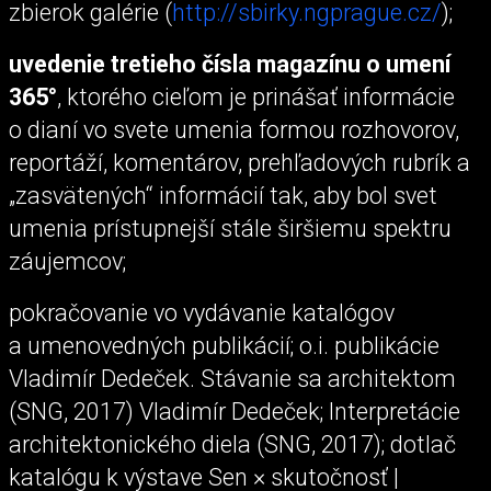
zbierok galérie (
http://sbirky.ngprague.cz/
);
uvedenie tretieho čísla magazínu o umení
365°
, ktorého cieľom je prinášať informácie
o dianí vo svete umenia formou rozhovorov,
reportáží, komentárov, prehľadových rubrík a
„zasvätených“ informácií tak, aby bol svet
umenia prístupnejší stále širšiemu spektru
záujemcov;
pokračovanie vo vydávanie katalógov
a umenovedných publikácií; o.i. publikácie
Vladimír Dedeček. Stávanie sa architektom
(SNG, 2017) Vladimír Dedeček; Interpretácie
architektonického diela (SNG, 2017); dotlač
katalógu k výstave Sen × skutočnosť |