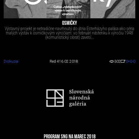
OSMIČKY
Výstavný projekt je netradične navrhnutý do átria Esterházyho paláca ako séria
malých výstav k osmičkovým výročiam: vo februári nástenku k výročiu 1948
(komunistický obrat) zavesí...
Diskusia
Red 4
16.02.2018
302
0
+0
-0
PROGRAM SNG NA MAREC 2018