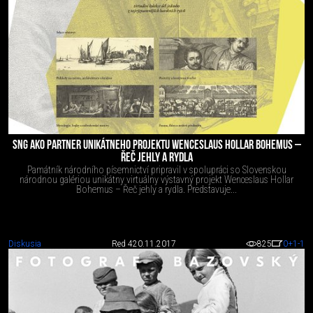
SNG AKO PARTNER UNIKÁTNEHO PROJEKTU WENCESLAUS HOLLAR BOHEMUS –
ŘEČ JEHLY A RYDLA
Památník národního písemnictví pripravil v spolupráci so Slovenskou
národnou galériou unikátny virtuálny výstavný projekt Wenceslaus Hollar
Bohemus – Řeč jehly a rydla. Predstavuje...
Diskusia
Red 4
20.11.2017
825
0
+1
-1