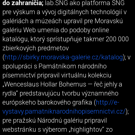
do zahraničia;
lab.SNG ako platforma SNG
pre výskum a vývoj digitálnych technológií v
galériách a múzeách upravil pre Moravskú
galériu Web umenia do podoby online
katalógu, ktorý sprístupňuje takmer 200 000
zbierkových predmetov
(
http://sbirky.moravska-galerie.cz/katalog
); v
spolupráci s Památníkom národního
písemnictví pripravil virtuálnu kolekciu
„Wenceslaus Hollar Bohemus — řeč jehly a
rydla“ predstavujúcu tvorbu významného
európskeho barokového grafika (
http://e-
vystavy.pamatniknarodnihopisemnictvi.cz/
);
pre pražskú Národnú galériu pripravil
webstránku s výberom „highlightov“ zo