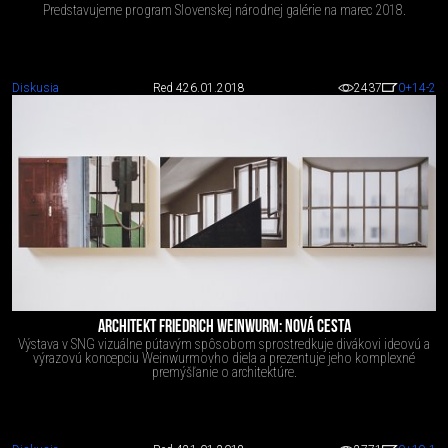
Predstavujeme program Slovenskej národnej galérie na marec 2018.
Diskusia
Red 4
26.01.2018
2437
0
+14
-2
ARCHITEKT FRIEDRICH WEINWURM: NOVÁ CESTA
Výstava v SNG vizuálne pútavým spôsobom sprostredkuje divákovi ideovú a
výrazovú koncepciu Weinwurmovho diela a prezentuje jeho komplexné
premýšľanie o architektúre.