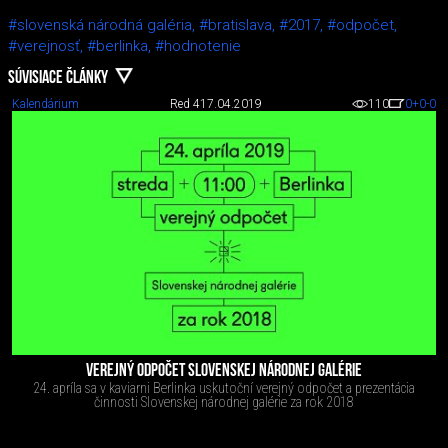
#slovenská národná galéria,
#bratislava,
#2017,
#odpočet,
#verejnosť,
#berlinka,
#hodnotenie
SÚVISIACE ČLÁNKY
Kalendárium
Red 4
17.04.2019
110
0
+0
-0
VEREJNÝ ODPOČET SLOVENSKEJ NÁRODNEJ GALÉRIE
24. apríla sa v kaviarni Berlinka uskutoční verejný odpočet a prezentácia
činnosti Slovenskej národnej galérie za rok 2018