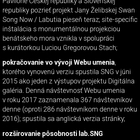
Pavilóne Českej republiky a Slovenskej
republiky pozrieť projekt Jany Želibskej Swan
Song Now / Labutia pieseň teraz; site-specific
inštalácia s monumentálnou projekciou
benátskeho mora vznikla v spolupráci
s kurátorkou Luciou Gregorovou Stach;
pokračovanie vo vývoji Webu umenia
,
ktorého vynovenú verziu spustila SNG v júni
2015 ako jeden z výstupov projektu Digitálna
galéria. Denná návštevnosť Webu umenia
v roku 2017 zaznamenala 367 návštevníkov
denne (oproti 286 návštevníkom denne v roku
2016); spustila sa anglická verzia stránky;
rozširovanie pôsobnosti lab.SNG