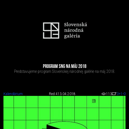
PROGRAM SNG NA MÁJ 2018
Predstavujeme program Slovenskej národnej galérie na máj 2018.
Kalendárium
Red 4
13.04.2018
113
0
+1
-0