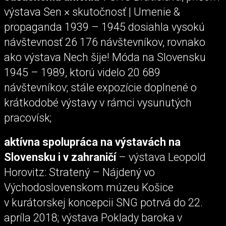
výstava Sen × skutočnosť | Umenie &
propaganda 1939 – 1945 dosiahla vysokú
návštevnosť 26 176 návštevníkov, rovnako
ako výstava Nech šije! Móda na Slovensku
1945 – 1989, ktorú videlo 20 689
návštevníkov; stále expozície doplnené o
krátkodobé výstavy v rámci vysunutých
pracovísk;
aktívna spolupráca na výstavách na
Slovensku i v zahraničí
– výstava Leopold
Horovitz: Stratený – Nájdený vo
Východoslovenskom múzeu Košice
v kurátorskej koncepcii SNG potrvá do 22.
apríla 2018; výstava Poklady baroka v