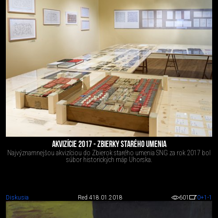
AKVIZÍCIE 2017 - ZBIERKY STARÉHO UMENIA
Najvýznamnejšou akvizíciou do Zbierok starého umenia SNG za rok 2017 bol
súbor historických máp Uhorska.
Diskusia
Red 4
18.01.2018
601
0
+1
-1