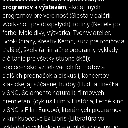
programov k výstavám
, ako aj iných
programov pre verejnosť (Siesta v galérii,
Workshop pre dospelých), rodiny (Nedele po
farbe, Malé divy, Výtvarka, Tvorivý ateliér,
BookObrazy, Kreativ Kemp, Kurz pre rodičov a
ďalšie), školy (animačné programy, výklady
a čítanie pre všetky stupne škôl);
spoločensko-vzdelávacích formátov a
ďalších prednášok a diskusií, koncertov
klasickej aj súčasnej hudby (Hudba dneška
v SNG, Solamente naturali), filmových
premietaní (cyklus Film × História, Letné kino
v SNG s Film Europe), literárnych programov
v kníhkupectve Ex Libris (Literatúra vo
výklade) či výkladov pre anglicky hovoriacich