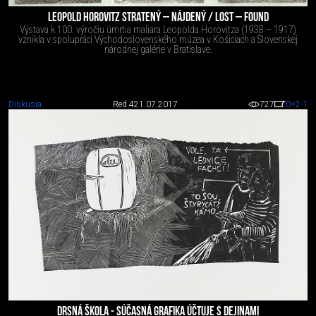
LEOPOLD HOROVITZ STRATENÝ – NÁJDENÝ / LOST – FOUND
Výstava k 100. výročiu úmrtia maliara Leopolda Horovitza (1938 – 1917)
vznikla v spolupráci Východoslovenského múzea v Košiciach a Slovenskej
národnej galérie v Bratislave.
Diskusia
Red 4
21.07.2017
727
0
+2
-1
DRSNÁ ŠKOLA - SÚČASNÁ GRAFIKA ÚČTUJE S DEJINAMI