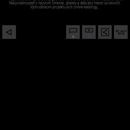
Nasjonalmuseet s názvom Umenie, zbierky a dáta bez hraníc sa skončil.
Východiskom projektu boli online katalógy...
20. apríl
2018
0
0