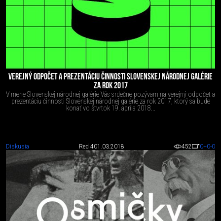
VEREJNÝ ODPOČET A PREZENTÁCIU ČINNOSTI SLOVENSKEJ NÁRODNEJ GALÉRIE
ZA ROK 2017
V mene Slovenskej národnej galérie Vás srdečne pozývam na verejný odpočet a
prezentáciu činnosti Slovenskej národnej galérie za rok 2017, ktorý sa bude
konať vo štvrtok 19. apríla 2018...
Diskusia
Red 4
01.03.2018
452
0
+0
-0