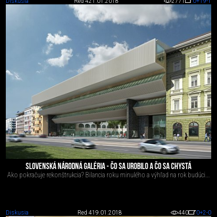
Diskusia
Red 4
21.01.2018
2771
0
+19
-1
SLOVENSKÁ NÁRODNÁ GALÉRIA - ČO SA UROBILO A ČO SA CHYSTÁ
Ako pokračuje rekonštrukcia? Bilancia roku minulého a výhľad na rok budúci...
Diskusia
Red 4
19.01.2018
440
0
+2
-0