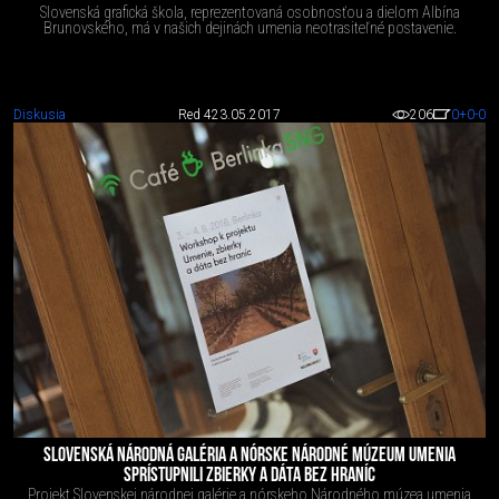
Slovenská grafická škola, reprezentovaná osobnosťou a dielom Albína
Brunovského, má v našich dejinách umenia neotrasiteľné postavenie.
Diskusia
Red 4
23.05.2017
206
0
+0
-0
SLOVENSKÁ NÁRODNÁ GALÉRIA A NÓRSKE NÁRODNÉ MÚZEUM UMENIA
SPRÍSTUPNILI ZBIERKY A DÁTA BEZ HRANÍC
Projekt Slovenskej národnej galérie a nórskeho Národného múzea umenia