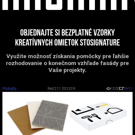
Objednajte si bezplatné vzorky
kreatívnych omietok StoSignature
Využite možnosť získania pomôcky pre ľahšie
rozhodovanie o konečnom vzhľade fasády pre
Vaše projekty.
Produkty
Red 2
11.03.2019
1200
0
+11