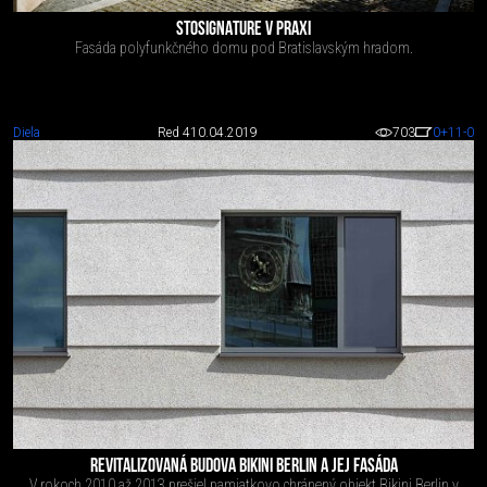
STOSIGNATURE V PRAXI
Fasáda polyfunkčného domu pod Bratislavským hradom.
Diela
Red 4
10.04.2019
703
0
+11
-0
REVITALIZOVANÁ BUDOVA BIKINI BERLIN A JEJ FASÁDA
V rokoch 2010 až 2013 prešiel pamiatkovo chránený objekt Bikini Berlin v