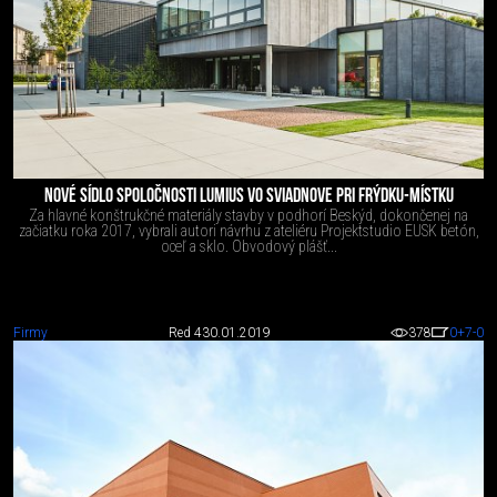
NOVÉ SÍDLO SPOLOČNOSTI LUMIUS VO SVIADNOVE PRI FRÝDKU-MÍSTKU
Za hlavné konštrukčné materiály stavby v podhorí Beskýd, dokončenej na
začiatku roka 2017, vybrali autori návrhu z ateliéru Projektstudio EUSK betón,
oceľ a sklo. Obvodový plášť...
Firmy
Red 4
30.01.2019
378
0
+7
-0