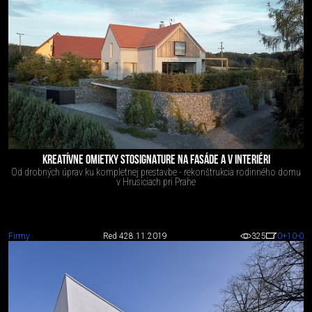
KREATÍVNE OMIETKY STOSIGNATURE NA FASÁDE A V INTERIÉRI
Od drobných úprav ku kompletnej prestavbe - rekonštrukcia rodinného domu
v Hrusiciach pri Prahe
Firmy
Red 4
28.11.2019
325
0
+10
-0