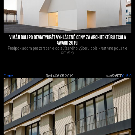
V MÁJI BOLI PO DEVIATYKRÁT VYHLÁSENÉ CENY ZA ARCHITEKTÚRU ECOLA
AWARD 2019.
Predpokladom pre zaradenie do súťažného výberu bola kreativne použitie
omietky
Firmy
Red 4
06.05.2019
626
0
+5
-0