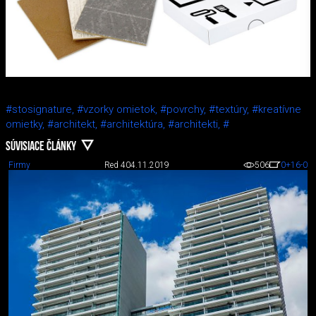
#stosignature,
#vzorky omietok,
#povrchy,
#textúry,
#kreatívne
omietky,
#architekt,
#architektúra,
#architekti,
#
SÚVISIACE ČLÁNKY
Firmy
Red 4
04.11.2019
506
0
+16
-0