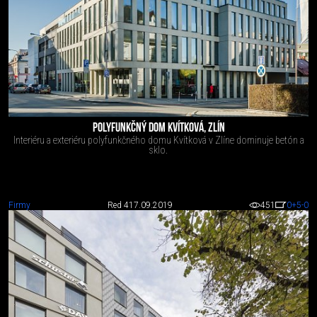
POLYFUNKČNÝ DOM KVÍTKOVÁ, ZLÍN
Interiéru a exteriéru polyfunkčného domu Kvítková v Zlíne dominuje betón a
sklo.
Firmy
Red 4
17.09.2019
451
0
+5
-0