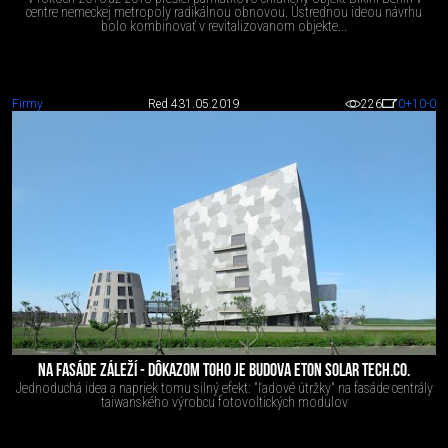
centre nemeckej metropoly radikálnou obnovou. Ústrednou ideou návrhu
bolo kombinovať v revitalizovanom objekte...
Firmy
Red 4
31.05.2019
226
0
+10
-0
NA FASÁDE ZÁLEŽÍ - DÔKAZOM TOHO JE BUDOVA ETON SOLAR TECH.CO.
Jednoduchá idea a napriek tomu silný efekt: "ľadové útržky" na fasáde centrály
taiwanského výrobcu fotovoltických modulov