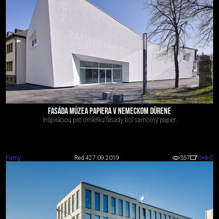
FASÁDA MÚZEA PAPIERA V NEMECKOM DÜRENE
Inšpiráciou pre omietku fasády bol samotný papier.
Firmy
Red 4
27.09.2019
357
0
+8
-0