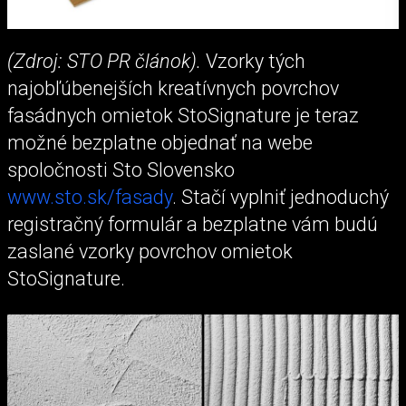
(Zdroj: STO PR článok).
Vzorky tých
najobľúbenejších kreatívnych povrchov
fasádnych omietok StoSignature je teraz
možné bezplatne objednať na webe
spoločnosti Sto Slovensko
www.sto.sk/fasady
. Stačí vyplniť jednoduchý
registračný formulár a bezplatne vám budú
zaslané vzorky povrchov omietok
StoSignature.