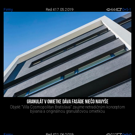
Firmy
Red 4
17.05.2019
644
0
+5
-1
GRANULÁT V OMIETKE DÁVA FASÁDE NIEČO NAVYŠE
Objekt "Villa Cosmopolitan Bratislava" zaujme netradičným konceptom
bývania a originálnou granulátovou omietkou
Firmy
Red 4
21.06.2019
212
0
+9
-0