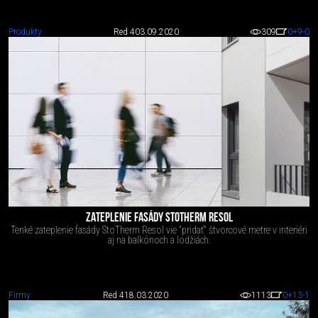
Produkty
Red 4
03.09.2020
309
0
+9
-0
ZATEPLENIE FASÁDY STOTHERM RESOL
Tenké zateplenie fasády StoTherm Resol vie "pridať" štvorcové metre v interiéri
aj na balkónoch a lodžiách.
Firmy
Red 4
18.03.2020
1113
0
+13
-1