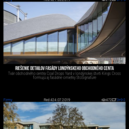
RIEŠENIE DETAILOV FASÁDY LONDÝNSKEHO OBCHODNÉHO CENTA
Tvár obchodného centra Coal Drops Yard v londýnskej štvrti Kings Cross
formujú aj fasádne omietky StoSignature
Firmy
Red 4
24.07.2019
472
0
+9
-2