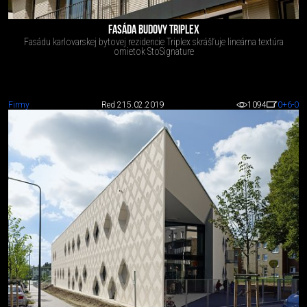
FASÁDA BUDOVY TRIPLEX
Fasádu karlovarskej bytovej rezidencie Triplex skrášľuje lineárna textúra
omietok StoSignature
Firmy
Red 2
15.02.2019
1094
0
+6
-0