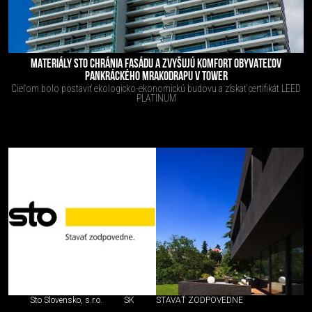
MATERIÁLY STO CHRÁNIA FASÁDU A ZVYŠUJÚ KOMFORT OBYVATEĽOV
PANKRÁCKÉHO MRAKODRAPU V TOWER
Cieľom bolo postaviť ekologicko-ekonomickú budovu a získať certifikát LEED
PLATINUM
Sto Slovensko, s.r.o.
SK
STAVAŤ ZODPOVEDNE