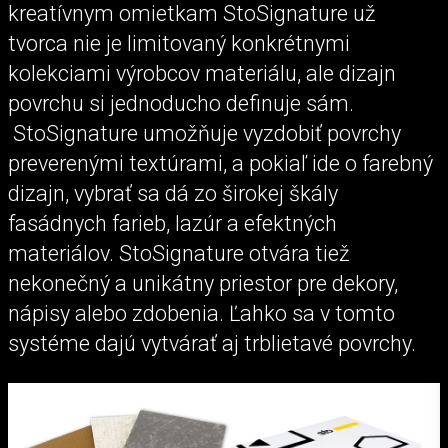
kreatívnym omietkam StoSignature už
tvorca nie je limitovaný konkrétnymi
kolekciami výrobcov materiálu, ale dizajn
povrchu si jednoducho definuje sám.
StoSignature umožňuje vyzdobiť povrchy
preverenými textúrami, a pokiaľ ide o farebný
dizajn, vybrať sa dá zo širokej škály
fasádnych farieb, lazúr a efektných
materiálov. StoSignature otvára tiež
nekonečný a unikátny priestor pre dekory,
nápisy alebo zdobenia. Ľahko sa v tomto
systéme dajú vytvárať aj trblietavé povrchy.