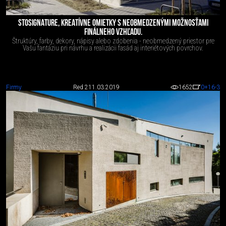
STOSIGNATURE, KREATÍVNE OMIETKY S NEOBMEDZENÝMI MOŽNOSŤAMI
FINÁLNEHO VZHĽADU.
Štruktúry, farby, dekory, nápisy alebo zdobenia - neobmedzený priestor pre
Vašu fantáziu pri návrhu a realizácii fasád aj interiétových povrchov.
Firmy
Red 2
11.03.2019
1652
0
+16
-3