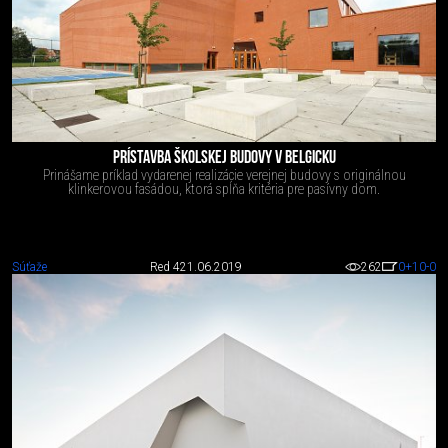
PRÍSTAVBA ŠKOLSKEJ BUDOVY V BELGICKU
Prinášame príklad vydarenej realizácie verejnej budovy s originálnou
klinkerovou fasádou, ktorá spĺňa kritéria pre pasívny dom.
Súťaže
Red 4
21.06.2019
262
0
+10
-0