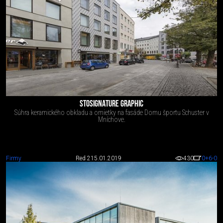
STOSIGNATURE GRAPHIC
Súhra keramického obkladu a omietky na fasáde Domu športu Schuster v
Mníchove.
Firmy
Red 2
15.01.2019
430
0
+6
-0