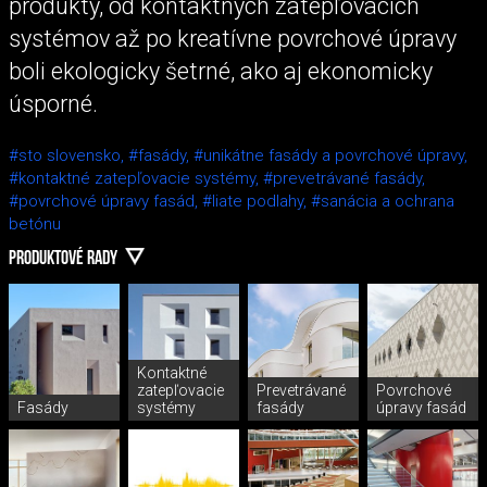
produkty, od kontaktných zatepľovacích
systémov až po kreatívne povrchové úpravy
boli ekologicky šetrné, ako aj ekonomicky
úsporné.
#sto slovensko,
#fasády,
#unikátne fasády a povrchové úpravy,
#kontaktné zatepľovacie systémy,
#prevetrávané fasády,
#povrchové úpravy fasád,
#liate podlahy,
#sanácia a ochrana
betónu
PRODUKTOVÉ RADY
Kontaktné
zatepľovacie
Prevetrávané
Povrchové
Fasády
systémy
fasády
úpravy fasád