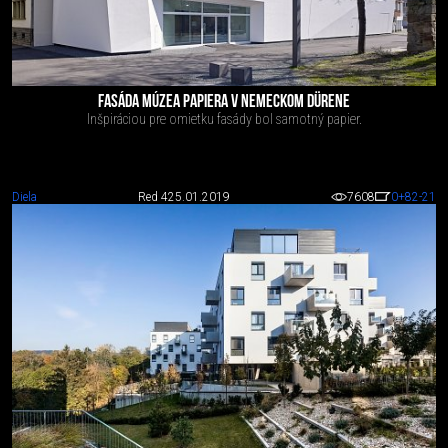
FASÁDA MÚZEA PAPIERA V NEMECKOM DÜRENE
Inšpiráciou pre omietku fasády bol samotný papier.
Diela
Red 4
25.01.2019
7608
0
+82
-21