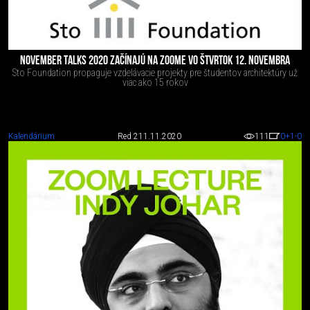
NOVEMBER TALKS 2020 ZAČÍNAJÚ NA ZOOME VO ŠTVRTOK 12. NOVEMBRA
Sto Foundation propaguje vzdelávacie projekty pre študentov architektúry už
viac ako 15 rokov
Kalendárium
Red 2
11.11.2020
111
0
+1
-0