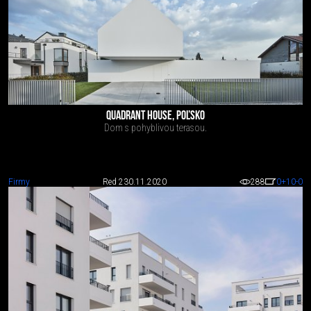
QUADRANT HOUSE, POĽSKO
Dom s pohyblivou terasou.
Firmy
Red 2
30.11.2020
288
0
+10
-0