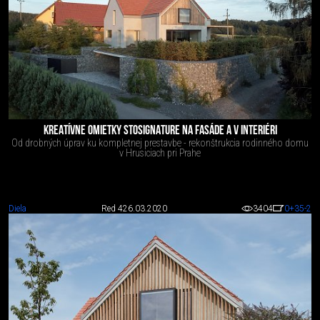
KREATÍVNE OMIETKY STOSIGNATURE NA FASÁDE A V INTERIÉRI
Od drobných úprav ku kompletnej prestavbe - rekonštrukcia rodinného domu
v Hrusiciach pri Prahe
Diela
Red 4
26.03.2020
3404
0
+35
-2