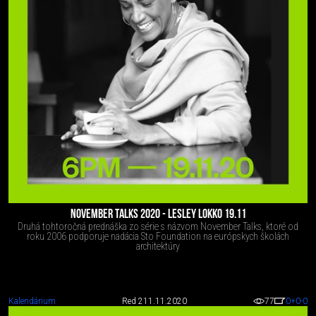
NOVEMBER TALKS 2020 - LESLEY LOKKO 19.11
Druhá tohtoročná prednáška zo série s názvom November Talks, ktoré od
roku 2006 podporuje nadácia Sto Foundation na európskych školách
architektúry
Kalendárium
Red 2
11.11.2020
77
0
+0
-0