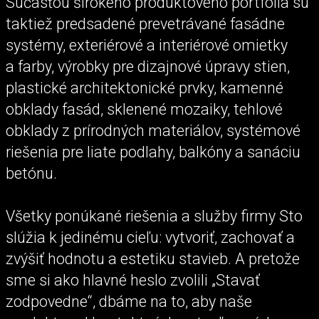
Súčasťou širokého produktového portfólia sú
taktiež predsadené prevetrávané fasádne
systémy, exteriérové a interiérové omietky
a farby, výrobky pre dizajnové úpravy stien,
plastické architektonické prvky, kamenné
obklady fasád, sklenené mozaiky, tehlové
obklady z prírodných materiálov, systémové
riešenia pre liate podlahy, balkóny a sanáciu
betónu.
Všetky ponúkané riešenia a služby firmy Sto
slúžia k jedinému cieľu: vytvoriť, zachovať a
zvýšiť hodnotu a estetiku stavieb. A pretože
sme si ako hlavné heslo zvolili „Stavať
zodpovedne“, dbáme na to, aby naše