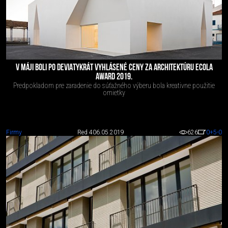
V MÁJI BOLI PO DEVIATYKRÁT VYHLÁSENÉ CENY ZA ARCHITEKTÚRU ECOLA
AWARD 2019.
Predpokladom pre zaradenie do súťažného výberu bola kreativne použitie
omietky
Firmy
Red 4
06.05.2019
626
0
+5
-0