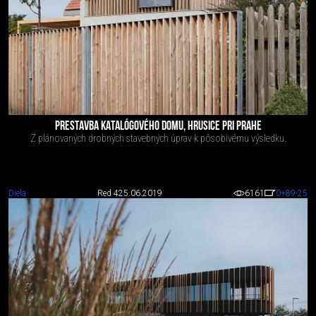
PRESTAVBA KATALÓGOVÉHO DOMU, HRUSICE PRI PRAHE
Z plánovaných drobných stavebných úprav k pôsobivému výsledku.
Diela
Red 4
25.06.2019
6161
0
+89
-25