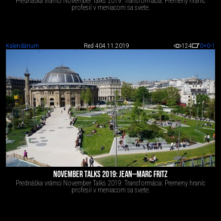
Prednáška vrámci November Talks 2019: Transformácia: Premeny hraníc
profesií v meniacom sa svete.
Kalendárium
Red 4
04.11.2019
124
0
+0
-1
NOVEMBER TALKS 2019: JEAN–MARC FRITZ
Prednáška vrámci November Talks 2019: Transformácia: Premeny hraníc
profesií v meniacom sa svete.