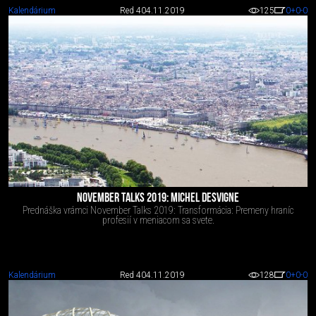
Kalendárium
Red 4
04.11.2019
125
0
+0
-0
NOVEMBER TALKS 2019: MICHEL DESVIGNE
Prednáška vrámci November Talks 2019: Transformácia: Premeny hraníc
profesií v meniacom sa svete.
Kalendárium
Red 4
04.11.2019
128
0
+0
-0