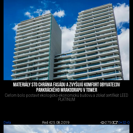
MATERIÁLY STO CHRÁNIA FASÁDU A ZVYŠUJÚ KOMFORT OBYVATEĽOV
PANKRÁCKÉHO MRAKODRAPU V TOWER
Cieľom bolo postaviť ekologicko-ekonomickú budovu a získať certifikát LEED
PLATINUM
Diela
Red 4
25.08.2019
2750
0
+32
-0