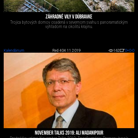
ZÁHRADNÉ VILY V DÚBRAVKE
Trojica bytových domov osadená v severnom svahu s panoramatickým
výhľadom na okolitú krajinu.
Kalendárium
Red 4
04.11.2019
162
0
+0
-0
NOVEMBER TALKS 2019: ALI MADANIPOUR