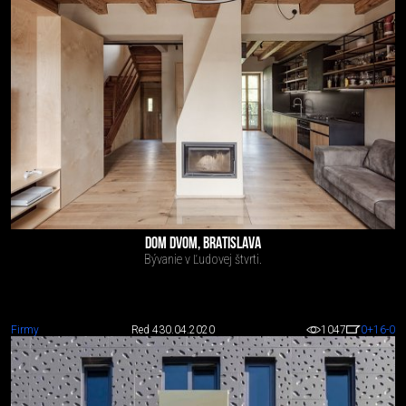
DOM DVOM, BRATISLAVA
Bývanie v Ľudovej štvrti.
Firmy
Red 4
30.04.2020
1047
0
+16
-0