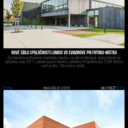
NOVÉ SÍDLO SPOLOČNOSTI LUMIUS VO SVIADNOVE PRI FRÝDKU-MÍSTKU
Za hlavné konštrukčné materiály stavby v podhorí Beskýd, dokončenej na
začiatku roka 2017, vybrali autori návrhu z ateliéru Projektstudio EUSK betón,
oceľ a sklo. Obvodový plášť...
Firmy
Red 4
30.01.2019
378
0
+7
-0