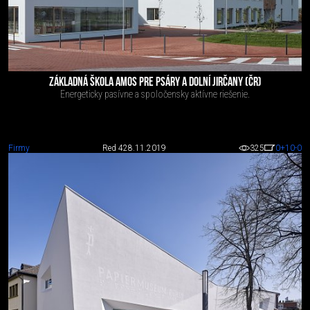
ZÁKLADNÁ ŠKOLA AMOS PRE PSÁRY A DOLNÍ JIRČANY (ČR)
Energeticky pasívne a spoločensky aktívne riešenie.
Firmy
Red 4
28.11.2019
325
0
+10
-0