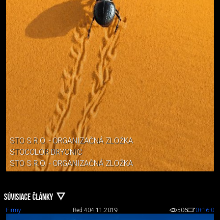
STO S.R.O. - ORGANIZAČNÁ ZLOŽKA
STOCOLOR DRYONIC
STO S.R.O. - ORGANIZAČNÁ ZLOŽKA
SÚVISIACE ČLÁNKY
Firmy
Red 4
04.11.2019
506
0
+16
-0