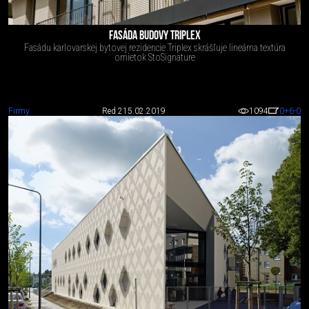
FASÁDA BUDOVY TRIPLEX
Fasádu karlovarskej bytovej rezidencie Triplex skrášľuje lineárna textúra
omietok StoSignature
Firmy
Red 2
15.02.2019
1094
0
+6
-0