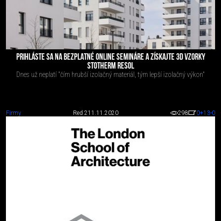
PRIHLÁSTE SA NA BEZPLATNÉ ONLINE SEMINÁRE A ZÍSKAJTE 3D VZORKY
STOTHERM RESOL
Dnes už neplatí "čím hrubší izolačný materiál, tým lepší izolačný výkon"
Firmy
Red 2
11.11.2020
298
0
+13
-0