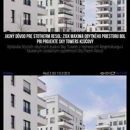
JASNÝ DÔVOD PRE STOTHERM RESOL: ZISK MAXIMA OBYTNÉHO PRIESTORU BOL
PRI PROJEKTE SKY TOWERS KĽÚČOVÝ
Výstavba štyroch obytných budov Sky Towers v nemeckom Regensburgu s
fasádnym izolačným systémom StoTherm Resol
Firmy
Red 2
30.10.2020
391
0
+11
-0