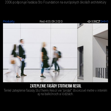
2006 podporuje nadácia Sto Foundation na európskych školách architektúry
Produkty
Red 4
03.09.2020
308
0
+9
-0
ZATEPLENIE FASÁDY STOTHERM RESOL
Tenké zateplenie fasády StoTherm Resol vie "pridať" štvorcové metre v interiéri
aj na balkónoch a lodžiách.