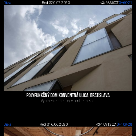
Diela
Red 3
20.07.2020
6336
0
+60
-21
POLYFUNKČNÝ DOM KONVENTNÁ ULICA, BRATISLAVA
Vyplnenie prieluky v centre mesta.
Diela
Red 3
16.06.2020
10912
0
+109
-28