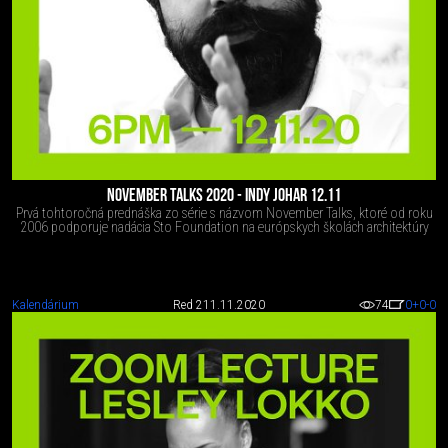
NOVEMBER TALKS 2020 - INDY JOHAR 12.11
Prvá tohtoročná prednáška zo série s názvom November Talks, ktoré od roku
2006 podporuje nadácia Sto Foundation na európskych školách architektúry
Kalendárium
Red 2
11.11.2020
74
0
+0
-0