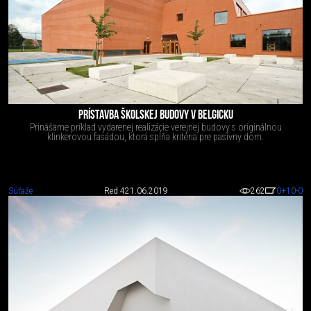
PRÍSTAVBA ŠKOLSKEJ BUDOVY V BELGICKU
Prinášame príklad vydarenej realizácie verejnej budovy s originálnou
klinkerovou fasádou, ktorá spĺňa kritéria pre pasívny dom.
Súťaže
Red 4
21.06.2019
262
0
+10
-0