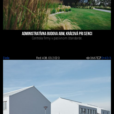
ADMINISTRATÍVNA BUDOVA ABW, KRÁĽOVÁ PRI SENCI
Centrála firmy v pasívnom štandarde.
Diela
Red 4
08.03.2020
3667
0
+43
-3