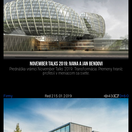
NOVEMBER TALKS 2019: IVANA A JAN BENDOVI
Prednáška vrámci November Talks 2019: Transformácia: Premeny hraníc
profesií v meniacom sa svete.
Firmy
Red 2
15.01.2019
430
0
+6
-0