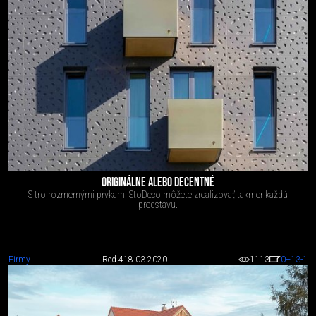
ORIGINÁLNE ALEBO DECENTNÉ
S trojrozmernými prvkami StoDeco môžete zrealizovať takmer každú
predstavu.
Firmy
Red 4
18.03.2020
1113
0
+13
-1