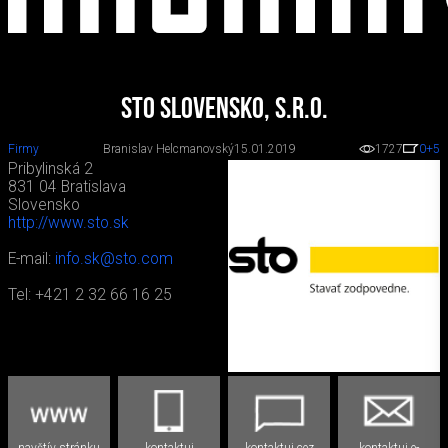
Sto Slovensko, s.r.o.
Firmy
Branislav Helcmanovský
15.01.2019
1727
0
+5
Pribylinská 2
831 04 Bratislava
Slovensko
http://www.sto.sk
E-mail:
info.sk@sto.com
Tel: +421 2 32 66 16 25
navštív stránku
kontaktuj
kontaktuj cez
kontaktuj e-