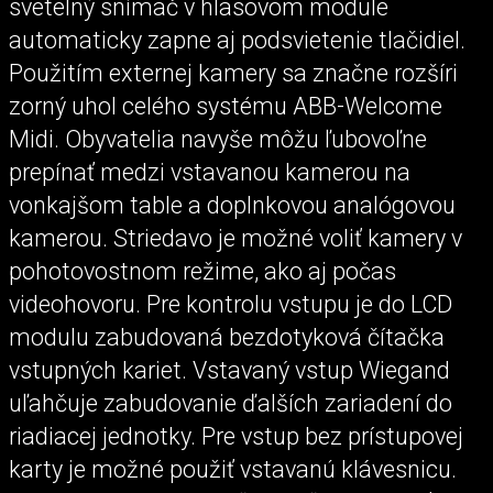
svetelný snímač v hlasovom module
automaticky zapne aj podsvietenie tlačidiel.
Použitím externej kamery sa značne rozšíri
zorný uhol celého systému ABB-Welcome
Midi. Obyvatelia navyše môžu ľubovoľne
prepínať medzi vstavanou kamerou na
vonkajšom table a doplnkovou analógovou
kamerou. Striedavo je možné voliť kamery v
pohotovostnom režime, ako aj počas
videohovoru. Pre kontrolu vstupu je do LCD
modulu zabudovaná bezdotyková čítačka
vstupných kariet. Vstavaný vstup Wiegand
uľahčuje zabudovanie ďalších zariadení do
riadiacej jednotky. Pre vstup bez prístupovej
karty je možné použiť vstavanú klávesnicu.