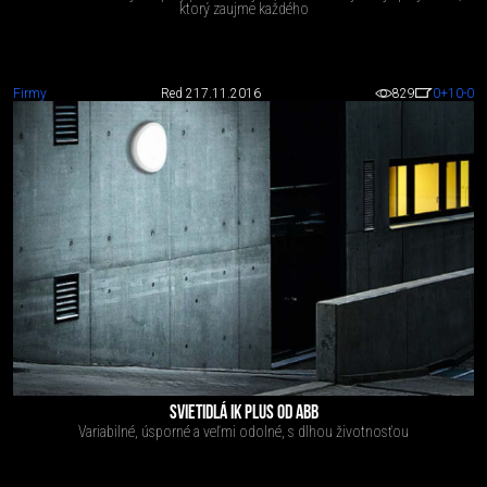
ktorý zaujme každého
Firmy
Red 2
17.11.2016
829
0
+10
-0
SVIETIDLÁ IK PLUS OD ABB
Variabilné, úsporné a veľmi odolné, s dlhou životnosťou