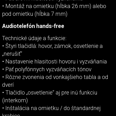
• Montáž na omietku (hĺbka 26 mm) alebo
pod omietku (hĺbka 7 mm)
Audiotelefón hands-free
Technické údaje a funkcie:
• Štyri tlačidlá: hovor, zámok, osvetlenie a
„nerušiť“
• Nastavenie hlasitosti hovoru i vyzváňania
• Päť polyfónnych vyzváňacích tónov
• Rôzne zvonenia od vonkajšieho tabla a od
dverí
• Tlačidlo „osvetlenie“ aj pre inú funkciu
(interkom)
• Inštalácia na omietku / do štandardnej
krabice