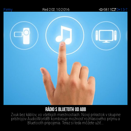
Firmy
Red 2
02.10.2016
5811
0
+13
-7
RÁDIO S BLUETOTH OD ABB
Zvuk bez káblov, vo všetkých miestnostiach. Nový prírastok v skupine
prístrojov AudioWorld® kombinuje možnosť rozhlasového príjmu a
Bluetooth pripojenia. Teraz si teda môžete užiť...