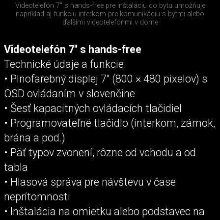
Videotelefón 7″ s hands-free pre inštaláciu do bytu umožňuje
napríklad aj funkciu interkom pre komunikáciu s bytmi alebo
ďalšími videotelefónmi v dome
Videotelefón 7″ s hands-free
Technické údaje a funkcie:
• Plnofarebný displej 7″ (800 × 480 pixelov) s
OSD ovládaním v slovenčine
• Šesť kapacitných ovládacích tlačidiel
• Programovateľné tlačidlo (interkom, zámok,
brána a pod.)
• Päť typov zvonení, rôzne od vchodu a od
tabla
• Hlasová správa pre návštevu v čase
neprítomnosti
• Inštalácia na omietku alebo podstavec na