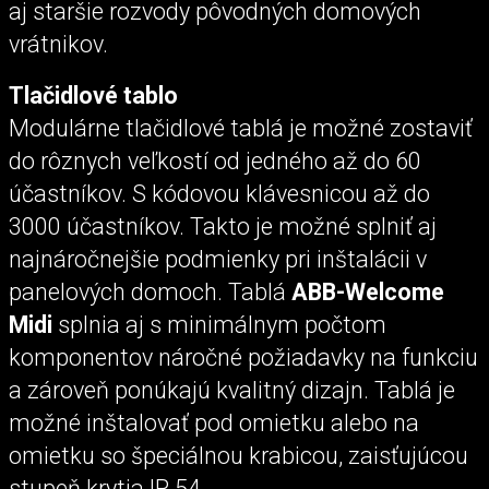
aj staršie rozvody pôvodných domových
vrátnikov.
Tlačidlové tablo
Modulárne tlačidlové tablá je možné zostaviť
do rôznych veľkostí od jedného až do 60
účastníkov. S kódovou klávesnicou až do
3000 účastníkov. Takto je možné splniť aj
najnáročnejšie podmienky pri inštalácii v
panelových domoch. Tablá
ABB-Welcome
Midi
splnia aj s minimálnym počtom
komponentov náročné požiadavky na funkciu
a zároveň ponúkajú kvalitný dizajn. Tablá je
možné inštalovať pod omietku alebo na
omietku so špeciálnou krabicou, zaisťujúcou
stupeň krytia IP 54.