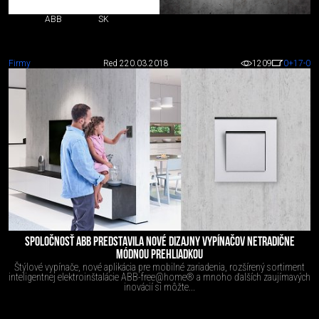
ABB
SK
Firmy
Red 2
20.03.2018
1209
0
+17
-0
SPOLOČNOSŤ ABB PREDSTAVILA NOVÉ DIZAJNY VYPÍNAČOV NETRADIČNE
MÓDNOU PREHLIADKOU
Štýlové vypínače, nové aplikácia pre mobilné zariadenia, rozšírený sortiment
inteligentnej elektroinštalácie ABB-free@home® a mnoho ďalších zaujímavých
inovácií si môžte...