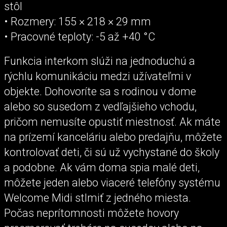
stôl
• Rozmery: 155 × 218 × 29 mm
• Pracovné teploty: -5 až +40 °C
Funkcia interkom slúži na jednoduchú a
rýchlu komunikáciu medzi užívateľmi v
objekte. Dohovoríte sa s rodinou v dome
alebo so susedom z vedľajšieho vchodu,
pričom nemusíte opustiť miestnosť. Ak máte
na prízemí kanceláriu alebo predajňu, môžete
kontrolovať deti, či sú už vychystané do školy
a podobne. Ak vám doma spia malé deti,
môžete jeden alebo viaceré telefóny systému
Welcome Midi stlmiť z jedného miesta.
Počas neprítomnosti môžete hovory