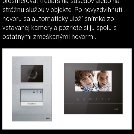
presmerovať trebárs na susedov alebo na
strážnu službu v objekte. Po nevyzdvihnutí
hovoru sa automaticky uloží snímka zo
vstavanej kamery a pozriete si ju spolu s
ostatnými zmeškanými hovormi.