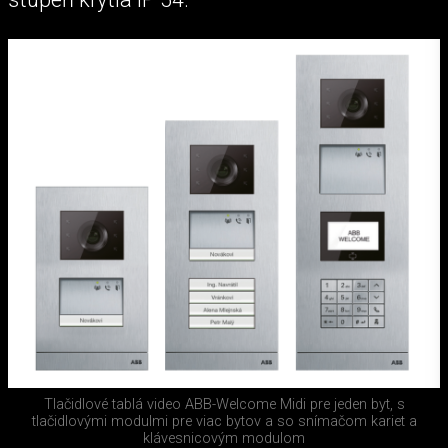
Tlačidlové tablá video ABB-Welcome Midi pre jeden byt, s
tlačidlovými modulmi pre viac bytov a so snímačom kariet a
klávesnicovým modulom