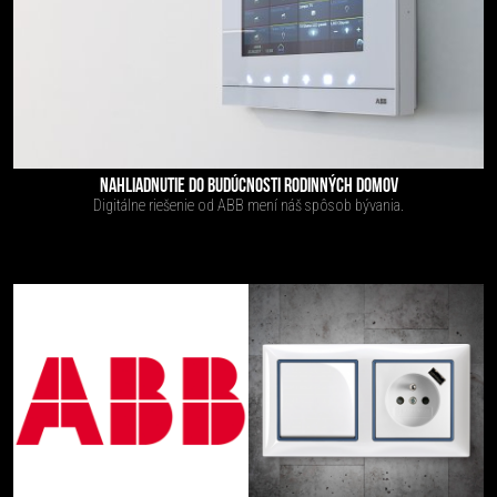
NAHLIADNUTIE DO BUDÚCNOSTI RODINNÝCH DOMOV
Digitálne riešenie od ABB mení náš spôsob bývania.