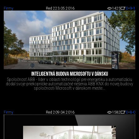
Firmy
Red 2
23.05.2016
1425
0
+9
-1
INTELIGENTNÁ BUDOVA MICROSOFTU V DÁNSKU
Spoločnosť ABB - líder v oblasti technológií pre energetiku a automatizáciu
dodal svoje priekopnícke automatizačné riešenia ABB KNX do novej budovy
spoločnosti Microsoft v dánskom meste...
Firmy
Red 2
09.04.2016
1582
0
+8
-0