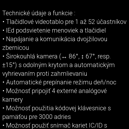
Technické údaje a funkcie :
• Tlačidlové videotablo pre 1 až 52 účastníkov
• lEd podsvietenie menoviek a tlačidiel
• Napájanie a komunikácia dvojžilovou
zbernicou
• Širokouhlá kamera (↔ 86°, ↕ 67°, resp.
±15°) s odolným krytom a automatickým
vyhrievaním proti zahmlievaniu
• Automatické prepínanie režimu deň/noc
• Možnosť pripojiť 4 externé analógové
kamery
• Možnosť použitia kódovej klávesnice s
pamäťou pre 3000 adries
• Možnosť použiť snímač kariet IC/ID s