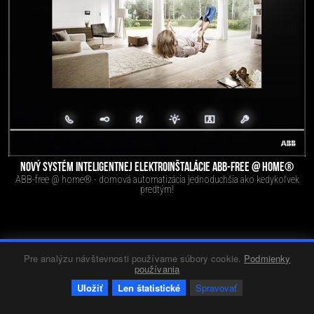
NOVÝ SYSTÉM INTELIGENTNEJ ELEKTROINŠTALÁCIE ABB-FREE @ HOME®
ABB-free @ home® - domová automatizácia jednoduchšia ako kedykoľvek
predtým!
Firmy
Red 2
29.02.2016
2004
0
+3
-2
Pre analýzu návštevnosti používame súbory cookie.
Podmienky
používania
Uložiť
Len štatistické
Spravovať