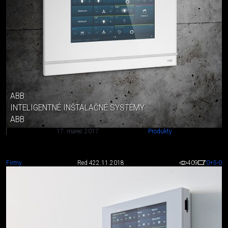
ABB
INTELIGENTNÉ INŠTALAČNÉ SYSTÉMY
ABB
17. marec 2017
Produkty
Firmy
Red 4
22.11.2018
409
0
+5
-0