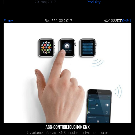
29. máj 2017
Produkty
Firmy
Red 2
21.03.2017
1333
0
+5
-1
ABB-CONTROLTOUCH® KNX
Ovládanie inštalácií KNX prostredníctvom aplikácie