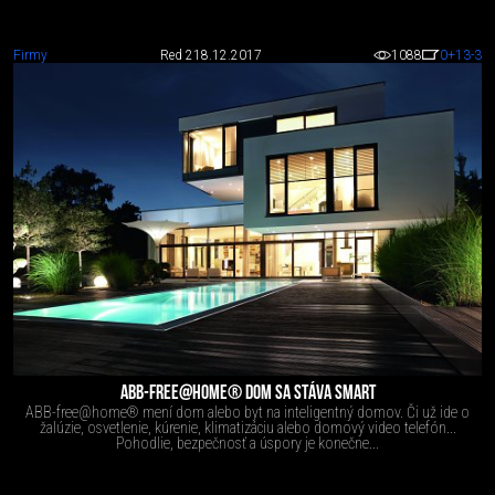
Firmy
Red 2
18.12.2017
1088
0
+13
-3
ABB-FREE@HOME® DOM SA STÁVA SMART
ABB-free@home® mení dom alebo byt na inteligentný domov. Či už ide o
žalúzie, osvetlenie, kúrenie, klimatizáciu alebo domový video telefón...
Pohodlie, bezpečnosť a úspory je konečne...