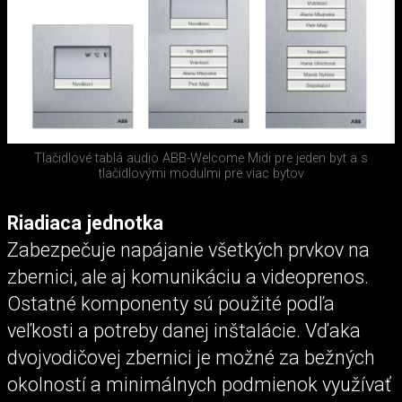
Tlačidlové tablá audio ABB-Welcome Midi pre jeden byt a s
tlačidlovými modulmi pre viac bytov
Riadiaca jednotka
Zabezpečuje napájanie všetkých prvkov na
zbernici, ale aj komunikáciu a videoprenos.
Ostatné komponenty sú použité podľa
veľkosti a potreby danej inštalácie. Vďaka
dvojvodičovej zbernici je možné za bežných
okolností a minimálnych podmienok využívať