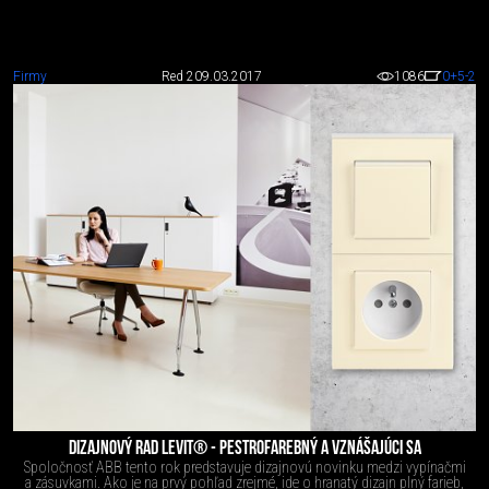
Firmy
Red 2
09.03.2017
1086
0
+5
-2
DIZAJNOVÝ RAD LEVIT® - PESTROFAREBNÝ A VZNÁŠAJÚCI SA
Spoločnosť ABB tento rok predstavuje dizajnovú novinku medzi vypínačmi
a zásuvkami. Ako je na prvý pohľad zrejmé, ide o hranatý dizajn plný farieb,