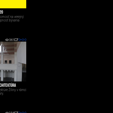
20
zornosť na verejný
tupnosť bývania
361
0
+0
-0
RCHITEKTÚRA
túre Žiliny v rámci
ry.