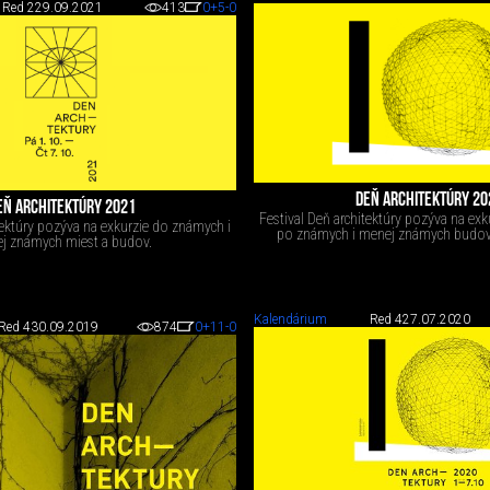
Red 2
29.09.2021
413
0
+5
-0
DEŇ ARCHITEKTÚRY 20
EŇ ARCHITEKTÚRY 2021
Festival Deň architektúry pozýva na exk
tektúry pozýva na exkurzie do známych i
po známych i menej známych budov
j známych miest a budov.
Kalendárium
Red 4
27.07.2020
Red 4
30.09.2019
874
0
+11
-0