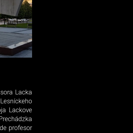
esora Lacka
Lesníckeho
oja Lackove
 Prechádzka
de profesor