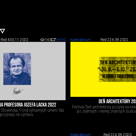
Red 4
03.11.2022
163
0
+0
-0
Kalendárium
Red 2
26.09.2022
DEŇ ARCHITEKTÚRY 20
NA PROFESORA JOZEFA LACKA 2022
Festival Deň architektúry pozýva na exk
v Slovenska, Fond výtvarných umení Vás
po známych i menej známych budov
pozývajú na výstavu.
Kalendárium
Red 2
24.09.2020