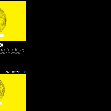
20
urzie či prechádzky
ách a miestach.
138
0
+0
-0