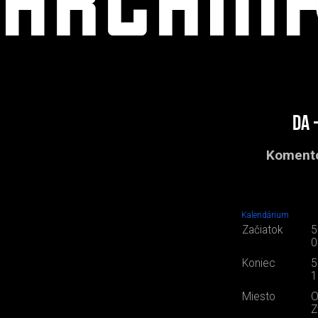
DA 
Komento
Kalendárium
Začiatok
5
0
Koniec
5
1
Miesto
O
Z