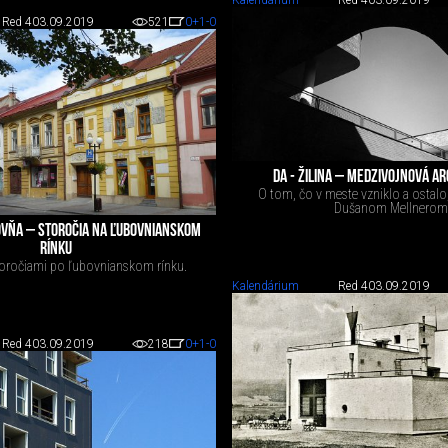
Kalendárium
Red 4
03.09.2019
Red 4
03.09.2019
521
0
+1
-0
DA - ŽILINA – MEDZIVOJNOVÁ A
O tom, čo v meste vzniklo a ostalo
Dušanom Mellnerom
OVŇA – STOROČIA NA ĽUBOVNIANSKOM
RÍNKU
toročiami po ľubovnianskom rínku.
Kalendárium
Red 4
03.09.2019
Red 4
03.09.2019
218
0
+1
-0