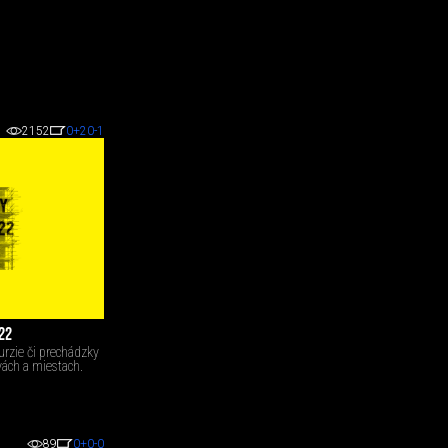
2152
0
+20
-1
22
urzie či prechádzky
ách a miestach.
89
0
+0
-0