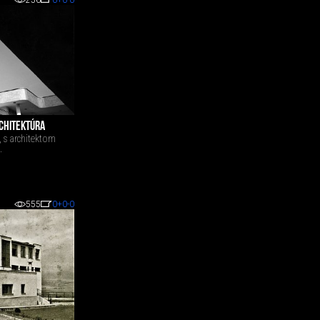
256
0
+0
-0
RCHITEKTÚRA
, s architektom
.
555
0
+0
-0