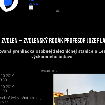
Video
Odkazy
- Zvolen – Zvolenský rodák profesor Jozef L
vaná prehliadka osobnej železničnej stanice a Le
výskumného ústavu.
Red 4
03.09.2019
.10.2019
9:30
.10.2019
1:00
sobná železničná stanica,
volen