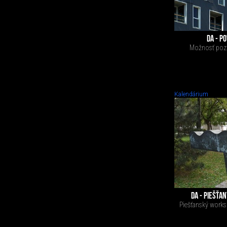
DA - P
Možnosť pozri
Kalendárium
DA - PIEŠŤA
Piešťanský worksh