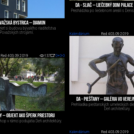
DA - SLIAČ – LIEČEBNÝ DOM PALACE
Prechádzka po liečebnom areáli s Den
OVAŽSKÁ BYSTRICA – DIAMON
eť si budovu bývalého riaditeľstva
Považských strojární.
Kalendárium
Red 4
03.09.2019
Red 4
03.09.2019
137
0
+0
-0
DA - PIEŠŤANY – GALÉRIA VO VERE
Prehliadka piešťanských umeleckých die
Deň architektúry.
NY – OBJEKT AKO ŠPERK PRIESTORU
op v rámci podujatia Deň architektúry.
Kalendárium
Red 4
03.09.2019