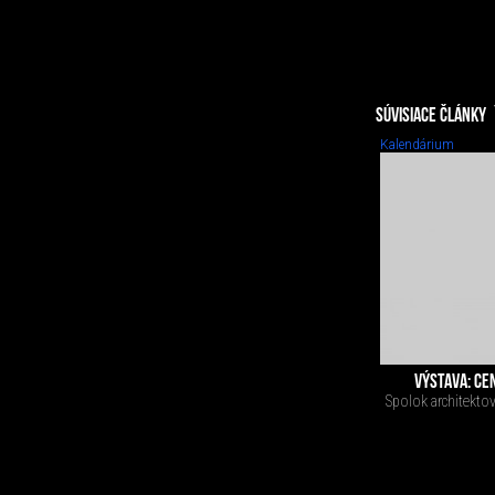
SÚVISIACE ČLÁNKY
Kalendárium
VÝSTAVA: CE
Spolok architekto