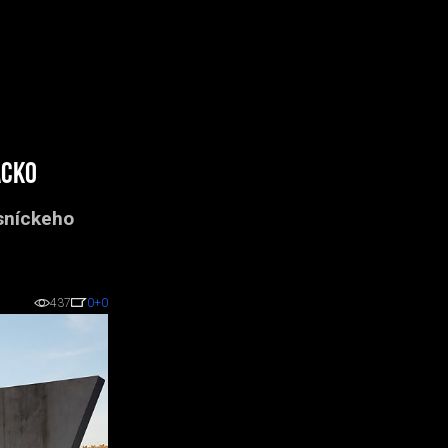
acko
sníckeho
437
0
+0