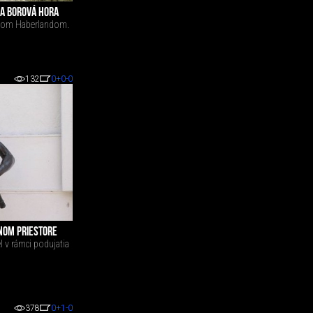
 A BOROVÁ HORA
isom Haberlandom.
132
0
+0
-0
JNOM PRIESTORE
l v rámci podujatia
378
0
+1
-0