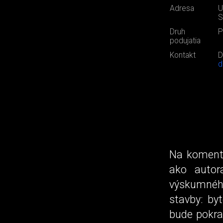
Adresa
U
S
Druh
P
podujatia
Kontakt
D
d
Na komento
ako autor
výskumného
stavby: by
bude pokra