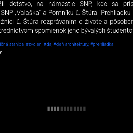
žil detstvo, na námestie SNP, kde sa pris
SNP „Valaška“ a Pomníku Ľ. Štúra. Prehliadku
ižnici Ľ. Štúra rozprávaním o živote a pôsobe
tredníctvom spomienok jeho bývalých študento
ičná stanica,
#zvolen,
#da,
#deň architektúry,
#prehliadka