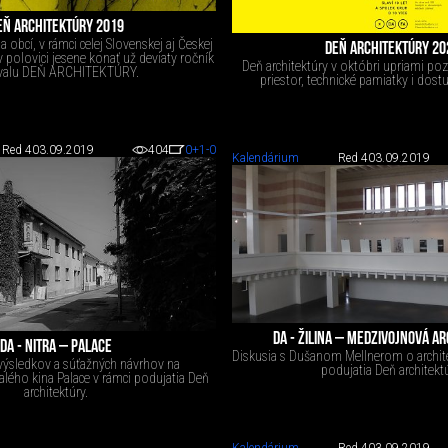
EŇ ARCHITEKTÚRY 2019
a obcí, v rámci celej Slovenskej aj Českej
DEŇ ARCHITEKTÚRY 20
v polovici jesene konať už deviaty ročník
Deň architektúry v októbri upriami po
ivalu DEŇ ARCHITEKTÚRY.
priestor, technické pamiatky i dos
Red 4
03.09.2019
404
0
+1
-0
Kalendárium
Red 4
03.09.2019
DA - ŽILINA – MEDZIVOJNOVÁ A
DA - NITRA – PALACE
Diskusia s Dušanom Mellnerom o architek
výsledkov a súťažných návrhov na
podujatia Deň architektú
alého kina Palace v rámci podujatia Deň
architektúry.