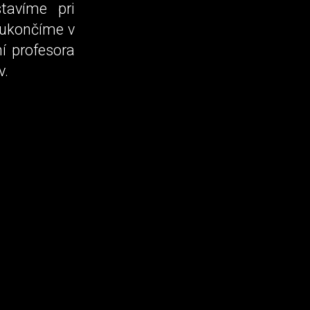
tavíme pri
 ukončíme v
ní profesora
v.