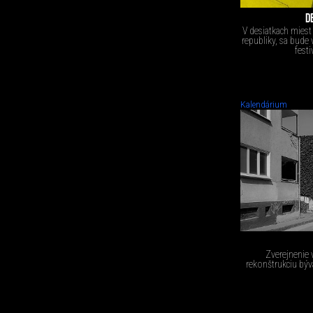
D
V desiatkach miest 
republiky, sa bude 
fest
Kalendárium
Zverejnenie 
rekonštrukciu býv