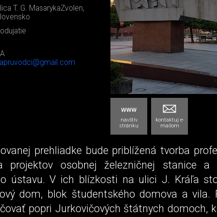
lica T. G. MasarykaZvolen,
lovensko
odujatie
A
apruvodci@gmail.com
navštív
kontaktuj e-
stránku
mailom
vanej prehliadke bude priblížená tvorba prof
a projektov osobnej železničnej stanice a 
 ústavu. V ich blízkosti na ulici J. Kráľa st
tový dom, blok študentského domova a vila.
čovať popri Jurkovičových štátnych domoch, k